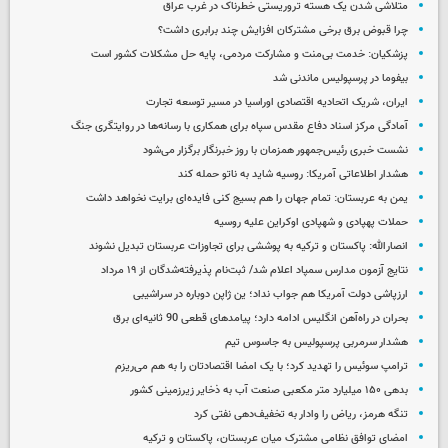
متلاشی شدن یک هسته تروریستی خطرناک در غرب عراق
چرا قبوض برق برخی مشترکان افزایش چند برابری داشت؟
پزشکیان: خدمت بی‌منت و مشارکت مردمی، پایه حل مشکلات کشور است
بیفوما در پرسپولیس ماندنی شد
ایران، شریک اتحادیه اقتصادی اوراسیا در مسیر توسعه تجارت
آمادگی مرکز اسناد دفاع مقدس سپاه برای همکاری با رسانه‌ها در روایتگری جنگ
نشست خبری رئیس‌جمهور همزمان با روز خبرنگار برگزار می‌شود
هشدار اطلاعاتی آمریکا: روسیه شاید به ناتو حمله کند
یمن به عربستان: تمام جهان را هم بسیج کنی فایده‌ای برایت نخواهد داشت
حملات پهپادی و شهپادی اوکراین علیه روسیه
انصارالله: پاکستان و ترکیه به پوششی برای تجاوزات عربستان تبدیل نشوند
نتایج آزمون مدارس سمپاد اعلام شد/ ثبت‌نام پذیرفته‌شدگان از ۱۹ مرداد
ارزپاشی دولت آمریکا هم جواب نداد؛ ین ژاپن دوباره در سراشیبی
بحران در راه‌آهن انگلیس ادامه دارد؛ پیامدهای قطعی 90 ثانیه‌ای برق
هشدار سرمربی پرسپولیس به جاسوس تیم
ترامپ سوئیس را تهدید کرد؛ با یک امضا اقتصادتان را به هم می‌ریزم
بدهی ۱۵۰ میلیارد متر مکعبی صنعت آب به ذخایر زیرزمینی کشور
تنگه هرمز، ریاض را وادار به تخفیف‌دهی نفتی کرد
امضای توافق نظامی مشترک میان عربستان، پاکستان و ترکیه