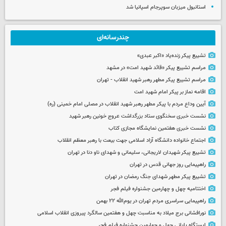
استانبول میزبان سوپرجام اسپانیا شد
چندرسانه‌ای
تشییع پیکر زنده‌یاد «اکبر عبدی»
مراسم تشییع پیکر «قائد شهید امت» در مشهد
مراسم تشییع پیکر مطهر رهبر شهید انقلاب - تهران
اقامه نماز بر پیکر امام شهید امت
آیین وداع مردم با پیکر مطهر رهبر شهید انقلاب در مصلی امام خمینی (ره)
نشست خبری سخنگوی ستاد بزرگداشت عروج خونین رهبر شهید
نشست خبری هفتمین نمایشگاه مجازی کتاب
اجتماع خانواده دانشگاه آزاد اسلامی جهت بیعت با رهبر معظم انقلاب
تشییع پیکر شهیدان لاریجانی، سلیمانی و شهدای ناو دنا در تهران
راهپیمایی روز جهانی قدس در تهران
تشییع پیکر مطهر شهدای جنگ رمضان در تهران
اختتامیه چهل و چهارمین جشنواره فیلم فجر
راهپیمایی سراسری مردم تهران در یوم‌الله ۲۲ بهمن
نورافشانی برج میلاد به مناسبت چهل‌ و هفتمین سالگرد پیروزی انقلاب اسلامی
ایستگاه پایانی چهل و چهارمین جشنواره فیلم فجر