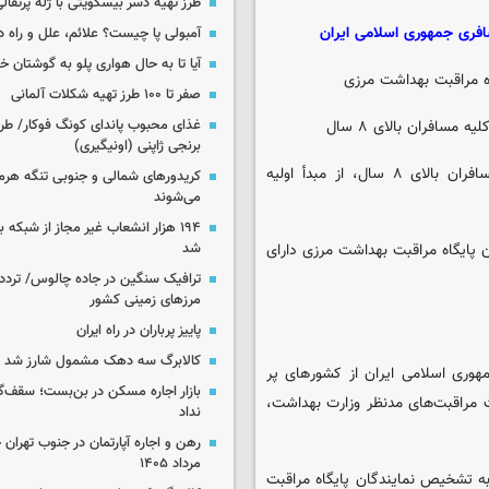
طرز تهیه دسر بیسکویتی با ژله پرتقال
سافری جمهوری اسلامی ایران
آمبولی پا چیست؟ علائم، علل و راه د
آیا تا به حال هواری پلو به گوشتان 
صفر تا ۱۰۰ طرز تهیه شکلات آلمانی
غذای محبوب پاندای کونگ فوکار/ طرز
برنجی ژاپنی (اونیگیری)
۳- لزوم آزمایش پی سی آر مجدد در محل فرودگاه / بندر برای مسافران بالای ۸ سال، از مبدأ اولیه
کریدورهای شمالی و جنوبی تنگه هر
می‌شوند
۱۹۴ هزار انشعاب غیر مجاز از شبکه 
شد
 پایگاه مراقبت بهداشت مرزی دارای
ترافیک سنگین در جاده چالوس/ تردد 
مرزهای زمینی کشور
پاییز پرباران در راه ایران
کالابرگ سه دهک مشمول شارز شد
جمهوری اسلامی ایران از کشورهای پر
بازار اجاره مسکن در بن‌بست؛ سقف‌
اسکان شخصی، تحت مراقبت‌های مدنظر وزارت بهداشت،
نداد
مرداد ۱۴۰۵
 به تشخیص نمایندگان پایگاه مراقبت