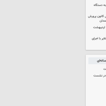
به دستگاه
 کانون پرورش
مدان
 اردیبهشت
یر با اجرای
انه‌ای
ت
گ در نشست