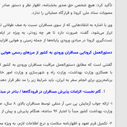
تأکید کرد: هیچ شخصی حق صدور بخشنامه، اظهار نظر و دستور صادر ک
مصوبات ستاد ملی کرونا و قرارگاه عملیاتی را ندارد.
وی با اشاره به انتقادهایی که از سوی مسافران نسبت به صف طولانی تس
ابراز می‌شود، گفت: ضرورت دارد تا هر چه زودتر، به ویژه در ایا
تست‌گیری کرونا در مبادی ورودی پایانه‌ها از جمله زمینی و هوایی افزای
دستورالعمل کرونایی مسافران ورودی به کشور از مرزهای رسمی هوایی و
گفتنی است که مطابق دستورالعمل مراقبت مسافران ورودی به کشور از
با همکاری وزارت بهداشت، وزارت راه و شهرسازی و وزارت امور خا
برنامه‌ریزی برای انجام سفر به ایران، باید شرایط زیر را مد نظر قرار دهند
گام نخست- الزامات پذیرش مسافران در فرودگاه‌ها / بنادر در مب
۱- ارائه جواب آزمای
وزارت بهداشت کشور مبدأ با اعتبار ۹۶ ساعته، هنگام پذیرش و پیش از سوار شدن به هواپیما / شناور
۲- تکمیل فرم تعهد و اظهارنامه سلامت و درج اطلاعات لازم، به ویژه محل اسکان در ایران‌