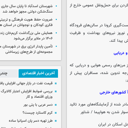
ردن برای حمل‌ونقل عمومی خارج از
شهرستان اسدآباد تا پایان سال جاری 
سنگ‌شکن دولتی مجهز خواهد شد
ضرورت حفظ هویت فرهنگی و تربیتی
ت‌گیری کرونا در سالن‌های فرودگاه
فکری کودکان و نوجوانان در استان ه
م نوروز نیروهای بهداشت و ظرفیت
همایش ملی بزرگداشت کریم‌خان زند
۱۴۰۶ در ملایر برگزار می‌شود
ش پیدا کند.
تأمین پایدار انرژی برق در شهرستان ملا
مجموعه‌ای از طرح‌های زیرساختی
 دریایی
 مرزهای رسمی هوایی و دریایی که
رجه تدوین شده، مسافران پیش از
آخرین اخبار اقتصادی
چندرس
:
قیمت نفت در بازار جهانی افزایش یاف
بررسی ضوابط افزایش اعتبار کالابر
دأ کشورهای خارجی
وزرای اقتصاد و کار
ش پی سی آر منفی توسط مسافران بالای ۸ سال، صادر شده از آزمایشگاه‌های مورد تائید
دسر عربی با پتی بور
کرم کاستارد چیست؟
طرز تهیه دسر پان اسپانیا ساده