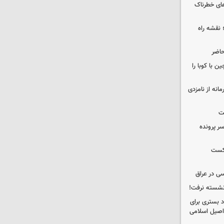
های خطرناک
نقشه راه
حاضر
 با کوبا را
حمایت محرمانه از نامزدی
ت
سر پرونده
شکست
ی در عراق
 نشسته نرفت!
د بستری برای
اصیل اسلامی