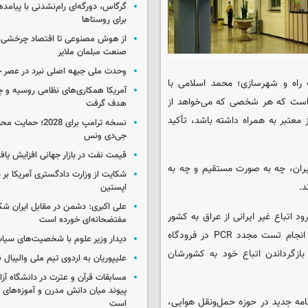
گرگاس، دورگه‌ای رام‌نشدنی با پیامد
برای روستاها
از هوش مصنوعی تا اقتصاد چرخشی؛ 
صنعت مبلمان ملایر
وحدت ملی جبهه اصلی نبرد در عصر 
ت راه و شهرسازی؛ محمد اسلامی با
آمریکا همکاری‌های نظامی روسیه و چین
ه است که هر شخصی که می‌خواهد از
هدف گرفت
ود حتماً باید تست PCR منفی از مراکز معتبر به همراه داشته باشد، تأکید
نسخه ترامپ برای 2028؛ 
جی‌دی ونس
قیمت نفت در بازار جهانی افزایش یاف
ر از جمله انگلیس به ایران، چه به صورت مستقیم و چه به
شکایت از وزارت دادگستری آمریکا بر 
د.
اپستین
علی اکبری: دشمن در مقابل ایران 
 اتباع غیر ایرانی از عراق به کشور
مفتضحانه‌ای خورده است
به مدت دو هفته تعلیق شده و ورود ایرانی‌های بالای ۸ سال صرفاً با انجام تست مجدد PCR در فرودگاه
دیدار وزیر علوم با شخصیت‌های سیاس
ازگرداندن اتباع خود به کشورشان
علیپوریان به اردوی تیم ملی والیبال
مسابقات قرآن و عترت در دانشگاه آزا
پیوند میان دانش مدرن و آموزه‌های 
امه جدید در حوزه حمل‌ونقل هوایی،
است