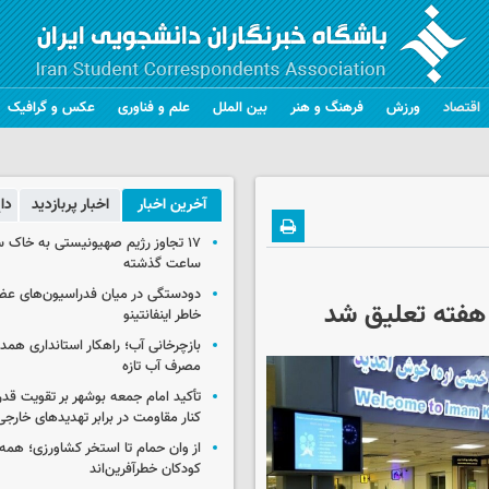
اقتصاد
ورزش
فرهنگ و هنر
بین الملل
علم و فناوری
عکس و گرافیک
آخرین اخبار
اخبار پربازدید
دا
ساعت گذشته
دودستگی در میان فدراسیون‌های عضو
و هفته تعلیق شد
خاطر اینفانتینو
بازچرخانی آب؛ راهکار استانداری هم
مصرف آب تازه
تأکید امام جمعه بوشهر بر تقویت قد
کنار مقاومت در برابر تهدیدهای خارجی
از وان حمام تا استخر کشاورزی؛ همه 
کودکان خطرآفرین‌اند