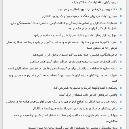
برای برگزاری انتخابات تمام‌الکترونیک
ادامه بررسی لایحه جنایات بین‌المللی در مجلس
مومنی: دولت در دوران جنگ کنار مردم بود و کمبودی نداشتیم
انتصابات استانداران بر اساس شایستگی و عدالت قومی-مذهبی است / همبستگی ملی،
عامل بازدارندگی ایران در برابر دشمن بود
اموال و دارایی‌های عاملان جنایات بین‌المللی ضبط و مصادره می‌شود
امنیت کشور با حضور و مشارکت همه اقوام و مذاهب تأمین می‌شود/ رسانه‌ها مطالبه اصلی
مردم را به ما منتقل کنند
حاجی‌دلیگانی: مجلس اجازه تصویب کنوانسیون دریای خزر را نمی‌دهد
تاکید ظریف بر ضرورت پیمان‌های دفاعی فراگیر میان کشورهای اسلامی
لایحه مبارزه با جنایات بین‌المللی برای پر کردن خلأهای قانونی در قصاص جنایتکاران است
اظهارات جدید پزشکیان درباره گران شدن بنزین / محاصره هستیم و نمی‌توانیم بنزین وارد
کنیم
پزشکیان: گفت‌وگوها آمریکا را مجبور به همراهی کرد
ولایتی: نیروهای خارجی باید منطقه را ترک کنند
لایحه جنایات بین‌المللی و اصلاح قانون مهریه و تنگه هرمز اولویت‌های هفته جاری مجلس
پیام پزشکیان در سالروز بمباران اتمی آمریکا علیه هیروشیما و ناگازاکی
جهانگیر: محمدباقر خرازی به دادگاه ویژه روحانیت احضار شد / آخرین وضعیت پرونده
ساعدی‌نیا
نامه نمایندگان مجلس به پزشکیان: افزایش قیمت بنزین به صلاح نیست