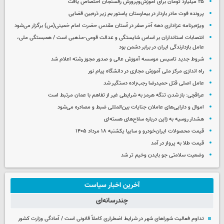
۲۵ میلیارد تومان برای آموزش‌وپرورش رفسنجان اختصاص یافت
پرونده فوت مادر باردار در بیمارستان پاستور بم زیر ذره‌بین قضایی
ویژه‌برنامه عزاداری دهه آخر صفر در آستان مقدس حضرت امام خمینی(س) برگزار می‌شود
انتصابات استانداران بر اساس شایستگی و عدالت قومی-مذهبی است / همبستگی ملی،
عامل بازدارندگی ایران در برابر دشمن بود
شروط جدید تاسیس موسسه آموزش عالی و صدور مجوز رشته اعلام شد
راه اندازی مرکز ملی آموزش مجازی در دانشگاه پیام نور
عامل اصلی قتل حمیدرضا رجب‌زاده دستگیر شد
عراقچی: باز شدن تنگه هرمز به شرایطی غیر از تفاهم با عمان مرتبط است
اموال و دارایی‌های عاملان جنایات بین‌المللی ضبط و مصادره می‌شود
هشدار روسیه به ژاپن درباره سلاح‌های هسته‌ای
قیمت محصولات ایران‌خودرو و سایپا یکشنبه ۱۸ مرداد ۱۴۰۵
قیمت طلا به پرواز در آمد
وضعیت سلامتی جو بایدن وخیم تر شد
آخرین اخبار سیاست
چندرسانه‌ای
تداوم فعالیت شوراهای شهر در شرایط اضطراری کاملاً قانونی است / آمادگی وزارت کشور