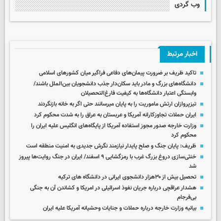
وب گردی
اخبار مرتبط
تاکید ظریف بر ضرورت پیمان‌های دفاعی فراگیر میان کشورهای اسلامی
دانشگاه‌های بزرگ و مادر باید سکان‌دار جذب دانشجویان بین‌الملل باشند/
وابستگی اعتبار دانشگاه‌ها به کیفیت فارغ‌التحصیلان
تیزپروازان ارتش ماموریت را به پایان میرسانند حتی اگر به خانه بازنگردند
ایران حملات تجاوزکارانه آمریکا و عربستان به عراق را به شدت محکوم کرد
وزارت خارجه صدور مجوز استفاده آمریکا از پایگاه‌های انگلیس علیه ایران را
محکوم کرد
ظریف:‌ پایان جنگ و صلح پایدار نیازمند نگرش جدیدی به امنیت منطقه است
خنثی‌سازی دروغ بزرگ غرب با رمزگشایی ۹ اسفند/ ایران در جنگ روایت‌ها پیروز
شد
تحصیل بیش از ۳۰هزار دانشجوی ایرانی در دانشگاه های ترکیه
هشدار عراقچی درباره جریان نفوذ اسرائیلی در امریکا و کشاندن آن به جنگی
بی‌فرجام
بیانیه وزارت خارجه درباره حملات و جنایات وحشیانه آمریکا علیه ایران