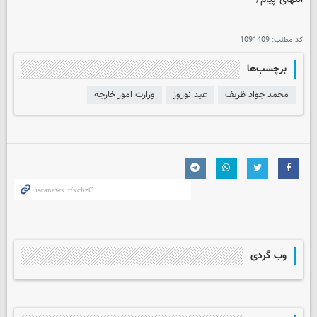
کد مطلب:
1091409
برچسب‌ها
محمد جواد ظریف
عید نوروز
وزارت امور خارجه
وب گردی