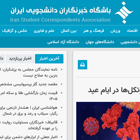
اقتصاد
ورزش
فرهنگ و هنر
بین الملل
علم و فناوری
عکس و گرافیک
 دانشجویی
دانشگاه‌های جهان
دانشگاه آزاد اسلامی
آخرین اخبار
اخبار پربازدید
دا
نامه نمایندگان مجلس به پزشکیان: 
بنزین به صلاح نیست
مقصد جدید گلر پرسپولیسی مشخص
ل‌ها در ایام عید
۱۴۰۵
رگبار، سیلاب و رعد و برق در شمال
قالیباف: خبرنگاران مسئولیت روایت
را بر عهده گرفته‌اند
اخبار جعلی از ابزارهای دشمن برای ای