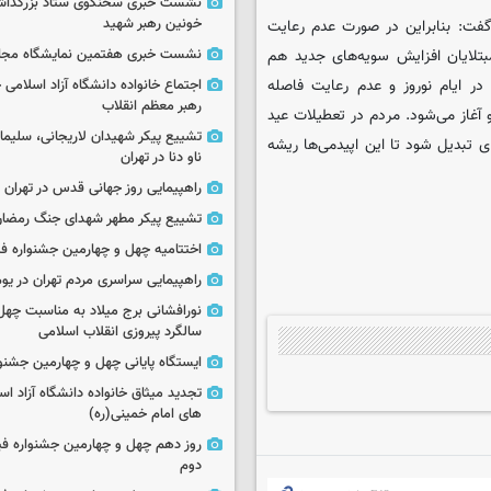
نشست خبری سخنگوی ستاد بزرگدا
خونین رهبر شهید
فت: بنابراین در صورت عدم رعایت
بتلایان افزایش سویه‌های جدید هم
نشست خبری هفتمین نمایشگاه مجا
در ایام نوروز و عدم رعایت فاصله
اجتماع خانواده دانشگاه آزاد اسلامی
رهبر معظم انقلاب
 آغاز می‌شود. مردم در تعطیلات عید
تشییع پیکر شهیدان لاریجانی، سلیما
ی تبدیل شود تا این اپیدمی‌ها ریشه
ناو دنا در تهران
راهپیمایی روز جهانی قدس در تهران
تشییع پیکر مطهر شهدای جنگ رمضان 
اختتامیه چهل و چهارمین جشنواره فی
راهپیمایی سراسری مردم تهران در یوم‌الله ۲۲
نورافشانی برج میلاد به مناسبت چهل
سالگرد پیروزی انقلاب اسلامی
ایستگاه پایانی چهل و چهارمین جشنو
تجدید میثاق خانواده دانشگاه آزاد اسل
های امام خمینی(ره)
روز دهم چهل و چهارمین جشنواره ف
دوم