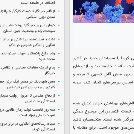
اختلاف در جامعه است
از قلم خبرنگار تا دست کارگر/ هم‌افز
تمدن نوین اسلامی
کرمان در روز خبرنگار؛ روایت‌هایی از 
سوخت، راه و وضعیت جوی استان
تشدید نظارت‌های بهداشتی بر مراکز 
غذایی و اماکن عمومی در ماکو
وزیر دفاع پاکستان: جهان اسلام باید در
کرونا با سویه‌های جدید در کشور
متحد شود
ایت سلامت جامعه دید و بازدیدهای
پیام تبریک مقامات سیاسی و نظامی 
خبرنگار
اسیون بخش قابل توجهی از مردم و
مس شهربابک در مسیر لیگ برتر؛ حفظ
 اساس بررسی‌های انجام شده سویه
کلیدی و جذب بازیکنان تازه‌نفس
از دفاع مقدس تا امروز؛ روایت سردار 
ایستادگی ملت ایران
 بزرگترین چالش‌های بهداشتی جهان تبدیل شده
سه روز نخست تولد، زمان طلایی دریا
ویه تبعات اقتصادی این موضوع همگی
تقویت ایمنی نوزاد است
مرگبار شده است. متخصصان تاکید
سپاه: رسانه‌های انقلابی در برابر درو
سن‌های موجود است، برای مقابله با
ایستادگی کردند