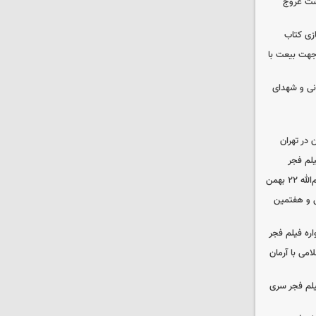
شت عروج
زی کتاب
 جهت بیعت با
نی و شهدای
در تهران
لم فجر
 بهمن
‌ و هفتمین
اره فیلم فجر
امی با آرمان
یلم فجر سری