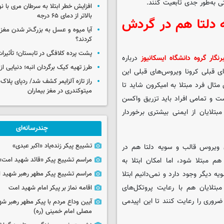
ی به‌طور جدی تابعیت کنند.
افزایش خطر ابتلا به سرطان مری با 
بالاتر از دمای ۶۵ درجه
 دلتا هم در گردش
آیا میوه و عسل به بزرگ‌تر شدن مغز
کردند؟
پشت پرده کلافگی در تابستان؛ تأثیرات
نگار گروه دانشگاه ایسکانیوز
درباره
طرز تهیه کیک برگردان انبه؛ دنیایی از
 قبلی کرونا ویروس‌های قبلی این
راز تازه آلزایمر کشف شد/ ردپای پلاک‌
مثال فرد مبتلا به امیکرون شاید تا
میتوکندری در مغز بیماران
ت و تمامی افراد باید تزریق واکسن
تلایان از ایمنی بیشتری برخوردار
چندرسانه‌ای
تشییع پیکر زنده‌یاد «اکبر عبدی»
 ویروس قالب و سویه دلتا هم در
 مبتلا شود، اما امکان ابتلا به
مراسم تشییع پیکر «قائد شهید امت»
 دیگر وجود دارد و نمی‌دانیم ابتلا
مراسم تشییع پیکر مطهر رهبر شهید ان
بتلایان هم با رعایت پروتکل‌های
اقامه نماز بر پیکر امام شهید امت
وری را رعایت کنند تا این اپیدمی
آیین وداع مردم با پیکر مطهر رهبر شه
مصلی امام خمینی (ره)