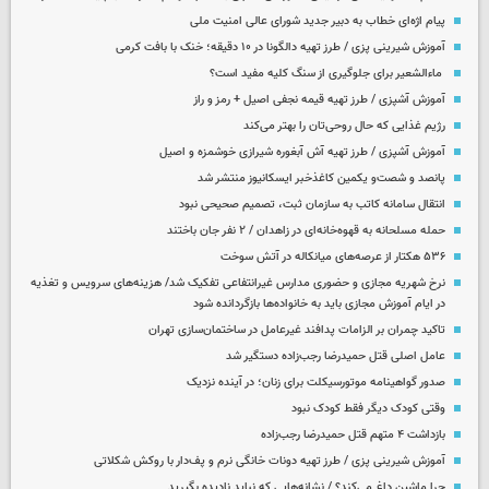
پیام اژه‌ای خطاب به دبیر جدید شورای عالی امنیت ملی
آموزش شیرینی پزی / طرز تهیه دالگونا در ۱۰ دقیقه؛ خنک با بافت کرمی
ماءالشعیر برای جلوگیری از سنگ کلیه مفید است؟
آموزش آشپزی / طرز تهیه قیمه نجفی اصیل + رمز و راز
رژیم غذایی که حال روحی‌تان را بهتر می‌کند
آموزش آشپزی / طرز تهیه آش آبغوره شیرازی خوشمزه و اصیل
پانصد و شصت‌و یکمین کاغذخبر ایسکانیوز منتشر شد
انتقال سامانه کاتب به سازمان ثبت، تصمیم صحیحی نبود
حمله مسلحانه به قهوه‌خانه‌ای در زاهدان / ۲ نفر جان باختند
۵۳۶ هکتار از عرصه‌های میانکاله در آتش سوخت
نرخ شهریه مجازی و حضوری مدارس غیرانتفاعی تفکیک شد/ هزینه‌های سرویس و تغذیه
در ایام آموزش مجازی باید به خانواده‌ها بازگردانده شود
تاکید چمران بر الزامات پدافند غیرعامل در ساختمان‌سازی تهران
عامل اصلی قتل حمیدرضا رجب‌زاده دستگیر شد
صدور گواهینامه موتورسیکلت برای زنان؛ در آینده نزدیک
وقتی کودک دیگر فقط کودک نبود
بازداشت ۴ متهم قتل حمیدرضا رجب‌زاده
آموزش شیرینی پزی / طرز تهیه دونات خانگی نرم و پف‌دار با روکش شکلاتی
چرا ماشین داغ می‌کند؟ / نشانه‌هایی که نباید نادیده بگیرید