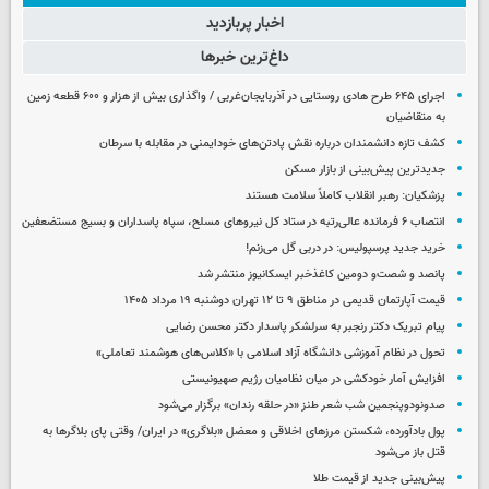
اخبار پربازدید
داغ‌ترین خبرها
اجرای ۶۴۵ طرح هادی روستایی در آذربایجان‌غربی / واگذاری بیش از هزار و ۶۰۰ قطعه زمین
به متقاضیان
کشف تازه دانشمندان درباره نقش پادتن‌های خودایمنی در مقابله با سرطان
جدیدترین پیش‌بینی از بازار مسکن
پزشکیان: رهبر انقلاب کاملاً سلامت هستند
انتصاب ۶ فرمانده عالی‌رتبه در ستاد کل نیروهای مسلح، سپاه پاسداران و بسیج مستضعفین
خرید جدید پرسپولیس: در دربی گل می‌زنم!
پانصد و شصت‌و دومین کاغذخبر ایسکانیوز منتشر شد
قیمت آپارتمان قدیمی در مناطق ۹ تا ۱۲ تهران دوشنبه ۱۹ مرداد ۱۴۰۵
پیام تبریک دکتر رنجبر به سرلشکر پاسدار دکتر محسن رضایی
تحول در نظام آموزشی دانشگاه آزاد اسلامی با «کلاس‌های هوشمند تعاملی»
افزایش آمار خودکشی در میان نظامیان رژیم صهیونیستی
صدونودوپنجمین شب شعر طنز «در حلقه رندان» برگزار می‌شود
پول بادآورده، شکستن مرزهای اخلاقی و معضل «بلاگری» در ایران/ وقتی پای بلاگرها به
قتل باز می‌شود
پیش‌بینی جدید از قیمت طلا