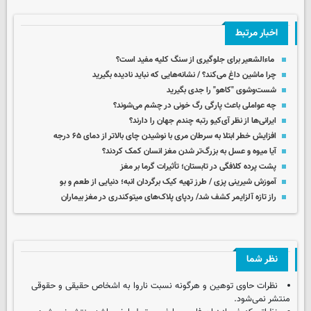
اخبار مرتبط
ماءالشعیر برای جلوگیری از سنگ کلیه مفید است؟
چرا ماشین داغ می‌کند؟ / نشانه‌هایی که نباید نادیده بگیرید
شست‌وشوی "کاهو" را جدی بگیرید
چه عواملی باعث پارگی رگ خونی در چشم می‌شوند؟
ایرانی‌ها از نظر آی‌کیو رتبه چندم جهان را دارند؟
افزایش خطر ابتلا به سرطان مری با نوشیدن چای بالاتر از دمای ۶۵ درجه
آیا میوه و عسل به بزرگ‌تر شدن مغز انسان کمک کردند؟
پشت پرده کلافگی در تابستان؛ تأثیرات گرما بر مغز
آموزش شیرینی پزی / طرز تهیه کیک برگردان انبه؛ دنیایی از طعم و بو
راز تازه آلزایمر کشف شد/ ردپای پلاک‌های میتوکندری در مغز بیماران
نظر شما
نظرات حاوی توهین و هرگونه نسبت ناروا به اشخاص حقیقی و حقوقی
منتشر نمی‌شود.