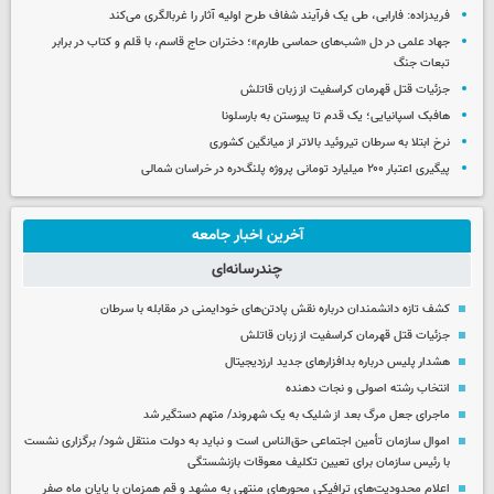
فریدزاده: فارابی، طی یک فرآیند شفاف طرح اولیه آثار را غربالگری می‌کند
جهاد علمی در دل «شب‌های حماسی طارم»؛ دختران حاج قاسم، با قلم و کتاب در برابر
تبعات جنگ
جزئیات قتل قهرمان کراسفیت از زبان قاتلش
هافبک اسپانیایی؛ یک قدم تا پیوستن به بارسلونا
نرخ ابتلا به سرطان تیروئید بالاتر از میانگین کشوری
پیگیری اعتبار ۲۰۰ میلیارد تومانی پروژه پلنگ‌دره در خراسان شمالی
آخرین اخبار جامعه
چندرسانه‌ای
کشف تازه دانشمندان درباره نقش پادتن‌های خودایمنی در مقابله با سرطان
جزئیات قتل قهرمان کراسفیت از زبان قاتلش
هشدار پلیس درباره بدافزارهای جدید ارزدیجیتال
انتخاب رشته اصولی و نجات دهنده
ماجرای جعل مرگ بعد از شلیک به یک شهروند/ متهم دستگیر شد
اموال سازمان تأمین اجتماعی حق‌الناس است و نباید به دولت منتقل شود/ برگزاری نشست
با رئیس سازمان برای تعیین تکلیف معوقات بازنشستگی
اعلام محدودیت‌های ترافیکی محورهای منتهی به مشهد و قم همزمان با پایان ماه صفر