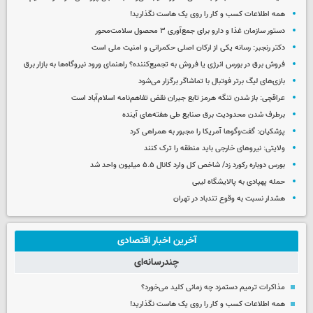
همه اطلاعات کسب‌ و کار را روی یک هاست نگذارید!
دستور سازمان غذا و دارو برای جمع‌آوری ۳ محصول سلامت‌محور
دکتر رنجبر: رسانه یکی از ارکان اصلی حکمرانی و امنیت ملی است
فروش برق در بورس انرژی یا فروش به تجمیع‌کننده؟ راهنمای ورود نیروگاه‌ها به بازار برق
بازی‌های لیگ برتر فوتبال با تماشاگر برگزار می‌شود
عراقچی: باز شدن تنگه هرمز تابع جبران نقض تفاهم‌نامه اسلام‌آباد است
برطرف شدن محدودیت‌ برق صنایع طی هفته‌های آینده
پزشکیان: گفت‌وگوها آمریکا را مجبور به همراهی کرد
ولایتی: نیروهای خارجی باید منطقه را ترک کنند
بورس دوباره رکورد زد/ شاخص کل وارد کانال ۵.۵ میلیون واحد شد
حمله پهپادی به پالایشگاه لیبی
هشدار نسبت به وقوع تندباد در تهران
آخرین اخبار اقتصادی
چندرسانه‌ای
مذاکرات ترمیم دستمزد چه زمانی کلید می‌خورد؟
همه اطلاعات کسب‌ و کار را روی یک هاست نگذارید!