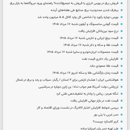
فروش برق در بورس انرژی یا فروش به تجمیع‌کننده؟ راهنمای ورود نیروگاه‌ها به بازار برق
برطرف شدن محدودیت‌ برق صنایع طی هفته‌های آینده
بورس دوباره رکورد زد/ شاخص کل وارد کانال ۵.۵ میلیون واحد شد
قیمت گوشی سامسونگ و آیفون شنبه ۱۷ مرداد ۱۴۰۵
نرخ سود بین‌بانکی افزایش یافت
قیمت برنج ایرانی و خارجی شنبه ۱۷ مرداد ۱۴۰۵
قیمت طلا و سکه و دلار شنبه ۱۷ مرداد ۱۴۰۵
قیمت محصولات ایران‌خودرو و سایپا شنبه ۱۷ مرداد ۱۴۰۵
افزایش یک دلاری قیمت نفت
قیمت طلا صعودی ماند
قیمت زمان بازگشایی طلا و سکه امروز ۱۷ مرداد ۱۴۰۵
هواشناسی ایران | هشدار نارنجی برای ۴ استان / رگبار، سیلاب و رعد و برق در شمال
ارزپاشی دولت آمریکا هم جواب نداد؛ ین ژاپن دوباره در سراشیبی
تنگه هرمز، ریاض را وادار به تخفیف‌دهی نفتی کرد
قیمت نفت در بازار جهانی افزایش یافت
بررسی ضوابط افزایش اعتبار کالابرگ در نشست وزرای اقتصاد و کار
دسر عربی با پتی بور
کرم کاستارد چیست؟
طرز تهیه دسر پان اسپانیا ساده