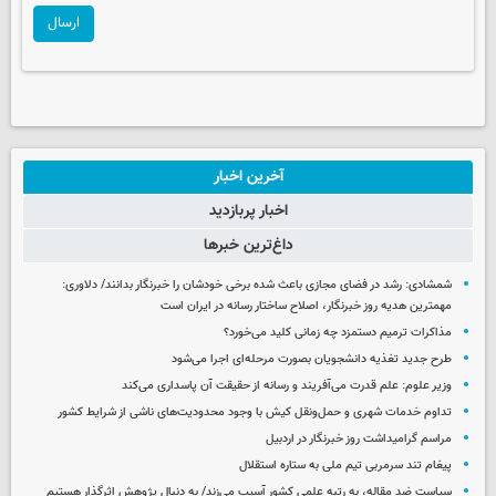
ارسال
آخرین اخبار
اخبار پربازدید
داغ‌ترین خبرها
شمشادی: رشد در فضای مجازی باعث شده برخی خودشان را خبرنگار بدانند/ دلاوری:
مهمترین هدیه‌ روز خبرنگار، اصلاح ساختار رسانه در ایران است
مذاکرات ترمیم دستمزد چه زمانی کلید می‌خورد؟
طرح جدید تغذیه دانشجویان بصورت مرحله‌ای اجرا می‌شود
وزیر علوم: علم قدرت می‌آفریند و رسانه از حقیقت آن پاسداری می‌کند
تداوم خدمات شهری و حمل‌ونقل کیش با وجود محدودیت‌های ناشی از شرایط کشور
مراسم گرامیداشت روز خبرنگار در اردبیل
پیغام تند سرمربی تیم ملی به ستاره استقلال
سیاست ضد مقاله، به رتبه علمی کشور آسیب می‌زند/ به دنبال پژوهش اثرگذار هستیم