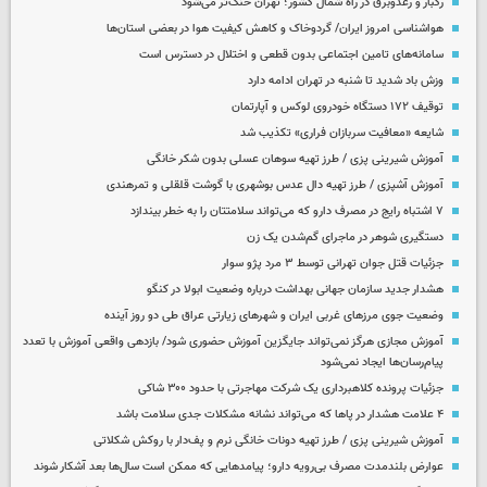
رگبار و رعدوبرق در راه شمال کشور؛ تهران خنک‌تر می‌شود
هواشناسی امروز ایران/ گردوخاک و کاهش کیفیت هوا در بعضی استان‌ها
سامانه‌های تامین اجتماعی بدون قطعی و اختلال در دسترس است
وزش باد شدید تا شنبه در تهران ادامه دارد
توقیف ۱۷۲ دستگاه خودروی لوکس و آپارتمان
شایعه «معافیت سربازان فراری» تکذیب شد
آموزش شیرینی پزی / طرز تهیه سوهان عسلی بدون شکر خانگی
آموزش آشپزی / طرز تهیه دال عدس بوشهری با گوشت قلقلی و تمرهندی
۷ اشتباه رایج در مصرف دارو که می‌تواند سلامتتان را به خطر بیندازد
دستگیری شوهر در ماجرای گم‌شدن یک زن
جزئیات قتل جوان تهرانی توسط ۳ مرد پژو سوار
هشدار جدید سازمان جهانی بهداشت درباره وضعیت ابولا در کنگو
وضعیت جوی مرزهای غربی ایران و شهرهای زیارتی عراق طی دو روز آینده
آموزش مجازی هرگز نمی‌تواند جایگزین آموزش حضوری شود/ بازدهی واقعی آموزش با تعدد
پیام‌رسان‌ها ایجاد نمی‌شود
جزئیات پرونده کلاهبرداری یک شرکت مهاجرتی با حدود ۳۰۰ شاکی
۴ علامت هشدار در پاها که می‌تواند نشانه مشکلات جدی سلامت باشد
آموزش شیرینی پزی / طرز تهیه دونات خانگی نرم و پف‌دار با روکش شکلاتی
عوارض بلندمدت مصرف بی‌رویه دارو؛ پیامدهایی که ممکن است سال‌ها بعد آشکار شوند