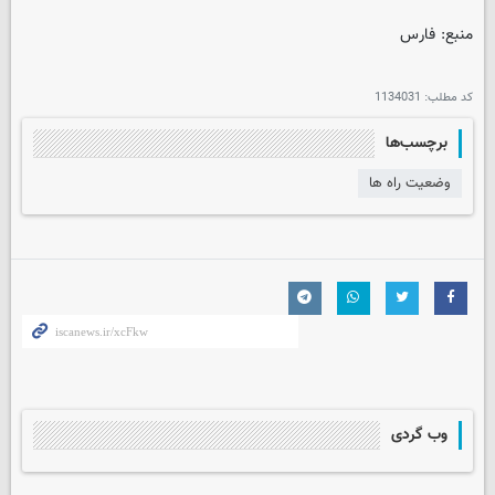
منبع: فارس
کد مطلب:
1134031
برچسب‌ها
وضعیت راه ها
وب گردی