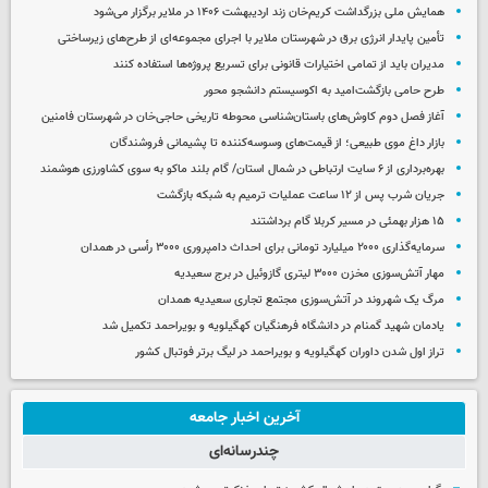
همایش ملی بزرگداشت کریم‌خان زند اردیبهشت ۱۴۰۶ در ملایر برگزار می‌شود
تأمین پایدار انرژی برق در شهرستان ملایر با اجرای مجموعه‌ای از طرح‌های زیرساختی
مدیران باید از تمامی اختیارات قانونی برای تسریع پروژه‌ها استفاده کنند
طرح حامی بازگشت‌امید به اکوسیستم دانشجو محور
آغاز فصل دوم کاوش‌های باستان‌شناسی محوطه تاریخی حاجی‌خان در شهرستان فامنین
بازار داغ موی طبیعی؛ از قیمت‌های وسوسه‌کننده تا پشیمانی فروشندگان
بهره‌برداری از ۶ سایت ارتباطی در شمال استان/ گام بلند ماکو به سوی کشاورزی هوشمند
جریان شرب پس از ۱۲ ساعت عملیات ترمیم به شبکه بازگشت
۱۵ هزار بهمئی در مسیر کربلا گام برداشتند
سرمایه‌گذاری ۲۰۰۰ میلیارد تومانی برای احداث دامپروری ۳۰۰۰ رأسی در همدان
مهار آتش‌سوزی مخزن ۳۰۰۰ لیتری گازوئیل در برج سعیدیه
مرگ یک شهروند در آتش‌سوزی مجتمع تجاری سعیدیه همدان
یادمان شهید گمنام در دانشگاه فرهنگیان کهگیلویه و بویراحمد تکمیل شد
تراز اول شدن داوران کهگیلویه و بویراحمد در لیگ برتر فوتبال کشور
آخرین اخبار جامعه
چندرسانه‌ای