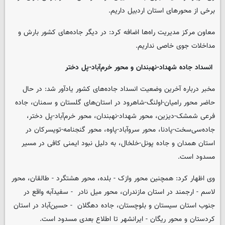
برخی از محورهای استان اردبیل داریم.
معاون مرکز مدیریت راه‌ها اضافه کرد: ‌در دیگر جاده‌های کشور بارش و
مداخلات جوی خاصی نداریم.
انسداد جاده شهداد-نهبندان و محور خرم‌آباد-پل دختر
مخبر درباره آخرین وضعیت انسداد جاده‌های کشور یادآور شد: در حال
حاضر محور رامیان-اولنگ-شاهرود در استان‌های گلستان و سمنان، جاده
فرعی شمشک-دیزین، ‌محور شهداد-نهبندان، محور خرم‌آباد-پل دختر،
جاده‌سی‌سخت-پادنا، محور سروآباد-پاوه، محور گنجنامه-تویسرکان در
استان همدان‌ و جاده پونل-خلخال، به دلیل نبود ایمنی کافی در مسیر
مسدود ‌است.
وی اظهار کرد: همچنین محور وازک - بلده، محور هشتگرد - طالقان، محور
لاسم - ارجمند در استان مازندران،‌ محور میل نادر - سفیدآبه واقع در
جنوب استان سیستان و بلوچستان‌، جاده دهگلان - حسین‌آباد در استان
کردستان و محور ریگان - ایرانشهر تا اطلاع بعدی مسدود است.