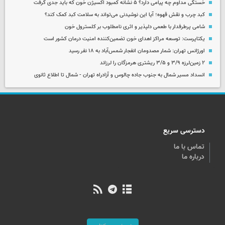
خستگی مداوم چه پیامی دارد؟ ۵ نشانه کمبود اکسیژن خون که باید جدی گرفت
کبد چرب و نقش قهوه؛ آیا این نوشیدنی می‌تواند به سلامت کبد کمک کند؟
شامی پرطرفدار با طعمی دلپذیر و اثری نامطلوب بر کلسترول خون
یکتاپرست: توسعه مراکز اهدای خون تضمین‌کننده امنیت درمان کشور است
اورژانس تهران: شمار مصدومان انفجار شمس‌آباد به ۱۸ نفر رسید
۲ زمین‌لرزه ۳/۹ و ۳/۵ ریشتری هرمزگان را لرزاند
انسداد مسیر شمال به جنوب جاده چالوس و آزادراه تهران - شمال تا اطلاع ثانوی
دسترسی سریع
تماس با ما
درباره ما