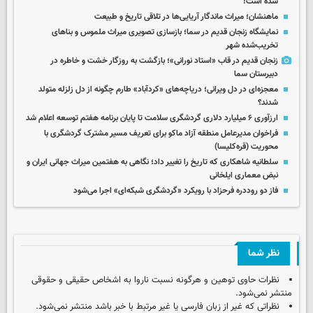
شده است!
ماهنشان؛ میراث ماندگار آریایی‌ها در تلاقی تاریخ و طبیعت
نمایشگاه زنجان قدیم در سما؛ بازسازی تصویری میراث ملموس و بناهای
تخریب‌شده شهر
زنجان قدیم در قاب «استاد نورانی»؛ بازگشت به روزگار خشت و خاطره در
دبیرستان سما
معجزه‌ای در دل ویرانی؛ دریاچه‌های «کردآباد» طارم چگونه از دل زلزله متولد
شدند؟
ارزآوری ۶ میلیارد دلاری گردشگری سلامت تا پایان برنامه هفتم توسعه اعلام شد
فراخوان مدیرعامل منطقه آزاد ماکو برای تعریف مسیر مشترک گردشگری با
محوریت (قره‌کلیسا)
سلطانیه شاهکاری که تاریخ را تغییر داد؛ نگاهی به هفتمین میراث جهانی ایران و
نبض معماری ایلخانی
فاز دو روددره فرحزاد با رویکرد «گردشگری شبکه‌ای» اجرا می‌شود
نظر شما
نظرات حاوی توهین و هرگونه نسبت ناروا به اشخاص حقیقی و حقوقی
منتشر نمی‌شود.
نظراتی که غیر از زبان فارسی یا غیر مرتبط با خبر باشد منتشر نمی‌شود.