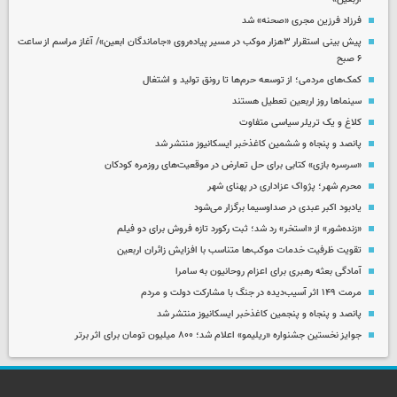
فرزاد فرزین مجری «صحنه» شد
پیش بینی استقرار ۳هزار موکب در مسیر پیاده‌روی «جاماندگان ابعین»/ آغاز مراسم از ساعت
۶ صبح
کمک‌های مردمی؛ از توسعه حرم‌ها تا رونق تولید و اشتغال
سینماها روز اربعین تعطیل هستند
کلاغ و یک تریلر سیاسی متفاوت
پانصد و پنجاه و ششمین کاغذخبر ایسکانیوز منتشر شد
«سرسره بازی» کتابی برای حل تعارض در موقعیت‌های روزمره کودکان
محرم شهر؛ پژواک عزاداری در پهنای شهر
یادبود اکبر عبدی در صداوسیما برگزار می‌شود
«زنده‌شور» از «استخر» رد شد؛ ثبت رکورد تازه فروش برای دو فیلم
تقویت ظرفیت خدمات موکب‌ها متناسب با افزایش زائران اربعین
آمادگی بعثه رهبری برای اعزام روحانیون به سامرا
مرمت ۱۴۹ اثر آسیب‌دیده در جنگ با مشارکت دولت و مردم
پانصد و پنجاه و پنجمین کاغذخبر ایسکانیوز منتشر شد
جوایز نخستین جشنواره «ریلیمو» اعلام شد؛ ۸۰۰ میلیون تومان برای اثر برتر