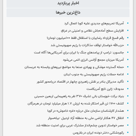
اخبار پربازدید
داغ‌ترین خبرها
آمریکا تحریم‌های جدیدی علیه کوبا اعمال کرد
افزایش سطح آماده‌باش نظامی و امنیتی در عراق
رقم فسخ قرارداد رضاییان با استقلال فقط ۱۰۰میلیون تومان!
حزب‌الله خواستار توقف مذاکرات با رژیم صهیونیستی شد
جانسون: ترامپ از پیامدهای جنگ با ایران برای آمریکایی‌ها آگاه است
آمریکا میزبان مجمع آژانس انرژی اتمی می‌شود
حمله گسترده موشکی و پهپادی صنعا به مواضع نیروهای وابسته به عربستان
ادامه حملات رژیم صهیونیستی به جنوب لبنان
تأکید مدیرکل بنادر بر نقش راهبردی چابهار در اقتصاد دریامحور کشور
مدودف: ژاپن تابع آمریکاست
بنیاد برکت خوزستان بانی تشرف ۳۷۰ نفر به راهپیمایی اربعین حسینی
کشف ۱۷۰۰ تن قیر احتکار شده به ارزش ۱.۷ هزار میلیارد تومان در هرمزگان
هشدار کارشناسان سازمان ملل درباره «غزه‌ خاموش» در کوبا
انتقال ۴۷ هکتار اراضی ملی به منطقه آزاد اردبیل -بیله‌سوار
مصر خواستار تدوین چشم‌انداز مشترک عربی برای امنیت منطقه شد
رکوردشکنی دختر دونده ایران در بلاروس