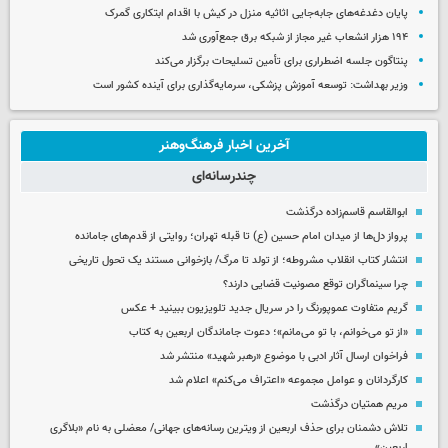
پایان دغدغه‌های جابه‌جایی اثاثیه منزل در کیش با اقدام ابتکاری گمرک
۱۹۴ هزار انشعاب غیر مجاز از شبکه برق جمع‌آوری شد
پنتاگون جلسه اضطراری برای تأمین تسلیحات برگزار می‌کند
وزیر بهداشت: توسعه آموزش پزشکی، سرمایه‌گذاری برای آینده کشور است
آخرین اخبار فرهنگ‌وهنر
چندرسانه‌ای
ابوالقاسم قاسم‌زاده درگذشت
پرواز دل‌ها از میدان امام حسین (ع) تا قبله تهران؛ روایتی از قدم‌های جامانده
انتشار کتاب انقلاب مشروطه؛ از تولد تا مرگ/ بازخوانی مستند یک تحول تاریخی
چرا سینماگران توقع مصونیت قضایی دارند؟
گریم متفاوت عموپورنگ را در سریال جدید تلویزیون ببینید + عکس
«از تو می‌خوانم، با تو می‌مانم»؛ دعوت جاماندگان اربعین به کتاب
فراخوان ارسال آثار ادبی با موضوع «رهبر شهید» منتشر شد
کارگردانان و عوامل مجموعه «اعتراف می‌کنم» اعلام شد
مریم همتیان درگذشت
تلاش دشمنان برای حذف اربعین از ویترین رسانه‌های جهانی/ معضلی به نام «بلاگری
اربعین»