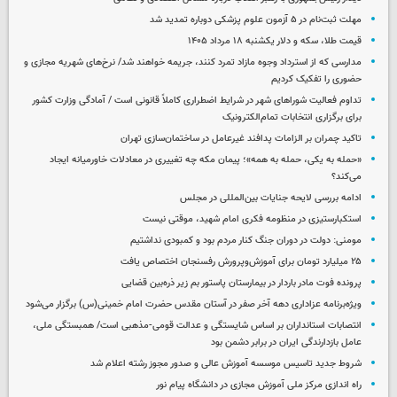
مهلت ثبت‌نام در ۵ آزمون علوم پزشکی دوباره تمدید شد
قیمت طلا، سکه و دلار یکشنبه ۱۸ مرداد ۱۴۰۵
مدارسی که از استرداد وجوه مازاد تمرد کنند، جریمه خواهند شد/ نرخ‌های شهریه مجازی و
حضوری را تفکیک کردیم
تداوم فعالیت شوراهای شهر در شرایط اضطراری کاملاً قانونی است / آمادگی وزارت کشور
برای برگزاری انتخابات تمام‌الکترونیک
تاکید چمران بر الزامات پدافند غیرعامل در ساختمان‌سازی تهران
«حمله به یکی، حمله به همه»؛ پیمان مکه چه تغییری در معادلات خاورمیانه ایجاد
می‌کند؟
ادامه بررسی لایحه جنایات بین‌المللی در مجلس
استکبارستیزی در منظومه فکری امام شهید، موقتی نیست
مومنی: دولت در دوران جنگ کنار مردم بود و کمبودی نداشتیم
۲۵ میلیارد تومان برای آموزش‌وپرورش رفسنجان اختصاص یافت
پرونده فوت مادر باردار در بیمارستان پاستور بم زیر ذره‌بین قضایی
ویژه‌برنامه عزاداری دهه آخر صفر در آستان مقدس حضرت امام خمینی(س) برگزار می‌شود
انتصابات استانداران بر اساس شایستگی و عدالت قومی-مذهبی است/ همبستگی ملی،
عامل بازدارندگی ایران در برابر دشمن بود
شروط جدید تاسیس موسسه آموزش عالی و صدور مجوز رشته اعلام شد
راه اندازی مرکز ملی آموزش مجازی در دانشگاه پیام نور