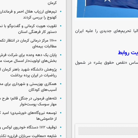
کرمان
تیم‌های ارزیاب هلال احمر و فرماندار
کهنوج را بررسی کردند
تقویت هویت کرمانی و گفت‌وگو با ن
لیا تحریم‌های جدیدی را علیه ایران
دستور کار فرهنگی استان
۱۷۰۰ مرکز درمانی کرمان در انتظار ت
مطالبات بیمه‌ای
یت روابط
پایان یک دهه وعده برای شرکت فرش
بخش‌های اولویت‌دار امسال مرمت م
اس ادعای بی‌اساس «نقص حقوق بشر» در شمول
پژوهش دانشگاه شهید باهنر کرمان از
ریاضیات در ایران پرده برداشت
همکاری بهزیستی و شهرداری برای مد
آسیب‌های کودکان
تله‌های فرمونی در جنگل قائم؛ طرح ش
مهار سوسک پوست‌خوار
توسعه نیروگاه‌های خورشیدی؛ امید کر
از خاموشی‌ها
توقیف ۱۷۲ دستگاه خودروی لوکس و آپارتمان
شایعه «معافیت سربازان فراری» تکذ