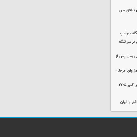
ی توافق بین
گلف ترامپ
بر سر تنگه
ی یمن پس از
ز وارد مرحله
فق با ایران