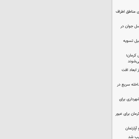
ی مناطق اطراف
سل جوان در
کمیل تسویه
 کرمان؛
ی‌شوند
 ابعاد افت
اخله سریع در
هرداری برای
مان برای عبور
یب شد