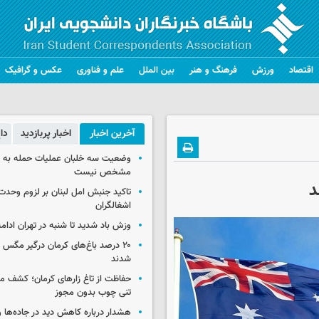
اقتصاد
ورزش
فرهنگ و هنر
بین الملل
علم و فناوری
عکس و گرافیک
آخرین اخبار
اخبار پربازدید
دا
وضعیت سه خلبان عملیات حمله به ا
مشخص نیست
د
تاکید جنبش امل لبنان بر لزوم وحدت 
اشغالگران
وزش باد شدید تا شنبه در تهران ادامه
۲۰ درصد باغ‌های کرمان درگیر مگس م
شدند
حفاظت از تاغ زارهای کرمان؛ کشف 
تنی چوب بدون مجوز
هشدار درباره کاهش دید در جاده‌ها 