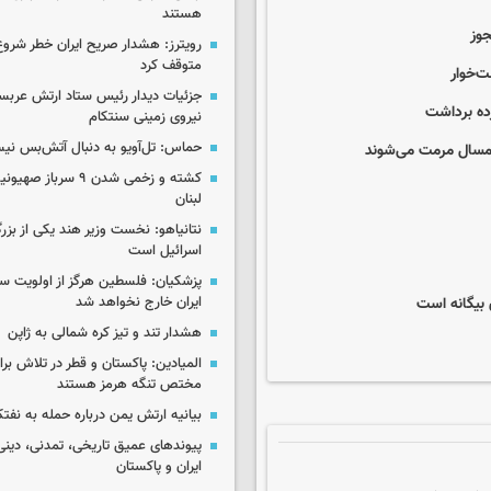
هستند
وز
رویترز: هشدار صریح ایران خطر شروع
متوقف کرد
‌خوار
جزئیات دیدار رئیس ستاد ارتش عربست
رده برداشت
نیروی زمینی سنتکام
حماس: تل‌آویو به دنبال آتش‌بس ن
امسال مرمت می‌شوند
کشته و زخمی شدن ۹ سرب
لبنان
نتانیاهو: نخست وزیر هند یکی از بزر
اسرائیل است
پزشکیان: فلسطین هرگز از اولویت 
 بیگانه است
ایران خارج نخواهد شد
هشدار تند و تیز کره شمالی به ژاپن
المیادین: پاکستان و قطر در تلاش بر
مختص تنگه هرمز هستند
بیانیه ارتش یمن درباره حمله به نف
پیوندهای عمیق تاریخی، تمدنی، دینی
ایران و پاکستان