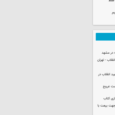
 فقط
یم
 در مشهد
قلاب - تهران
ید انقلاب در
شت عروج
زی کتاب
 جهت بیعت با