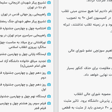
مجدد شرکت کردند.
تشییع پیکر شهیدان لاریجانی، سلیما
ناو دنا در تهران
لس پیگیری‌های لازم انجام دادیم اما هیچ سندی مبنی تقلب
راهپیمایی روز جهانی قدس در تهران
برخی از این داوطلبان وجود نداشت. ۲۹ فروردین ماه نیز صورت‌جلسه‌ای در کمیسیون اصل ۹۰ به تصویب
تشییع پیکر مطهر شهدای جنگ رمضان 
د و در زمینه تقلب نداشتند، تبرئه
اختتامیه چهل و چهارمین جشنواره فی
.
راهپیمایی سراسری مردم تهران در یوم‌الله ۲۲
نورافشانی برج میلاد به مناسبت چهل
سالگرد پیروزی انقلاب اسلامی
اغ ۱۴۰۲ بود؛ تا جایی که ابراهیم سوزنچی عضو شورای عالی
ایستگاه پایانی چهل و چهارمین جشنو
تجدید میثاق خانواده دانشگاه آزاد اسل
های امام خمینی(ره)
مقاومت برای حذف کنکور بسیار
روز دهم چهل و چهارمین جشنواره ف
ت نهایی خواهد داد.
دوم
روز دهم چهل و چهارمین جشنواره ف
اول
مصوبه شورای عالی انقلاب
ایستگاه نهم چهل و چهارمین جشنوار
پذیرش دانشگاه برود. تاثیر مثبت
فیلم سوم روز هشتم چهل و چهارمین
سوابق تحصیلی در کنکور ۱۴۰۱، ۴۰ درصد بود؛ اما در کنکور ۱۴۰۲ این تاثیر ۴۰ درصدی باید از مثبت به قطعی
فیلم فجر