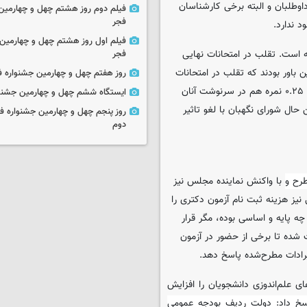
د. تمام حرف داوطلبان و البته برخی کارشناسان
فیلم دوم روز هشتم چهل و چهارمین 
فجر
 ندارد.
فیلم اول روز هشتم چهل و چهارمین 
نه است. تقلب در امتحانات نهایی
فجر
 باور بودند که تقلب در امتحانات
روز هفتم چهل و چهارمین جشنواره ف
نهایی منجر به بالا رفتن نمرات و معدل دانشجویان می‌شود؛ به‌طوری که ۰.۲۵ نمره هم در سرنوشت آنان
ایستگاه ششم چهل و چهارمین جشنوا
 حال شورای نگهبان با لغو تاثیر
روز پنجم چهل و چهارمین جشنواره ف
دوم
طرح و
با واکنش نماینده مجلس نیز
یز هزینه ثبت نام آزمون دکتری را
ه پایه و اساسی بوده، مگر قرار
 شده تا برخی از حضور در آزمون
رادات مطرح‌شده پاسخ دهد.
ی علم‌اندوزی دانشجویان را افزایش
پاسخ داد: دولت ردیف بودجه عمومی