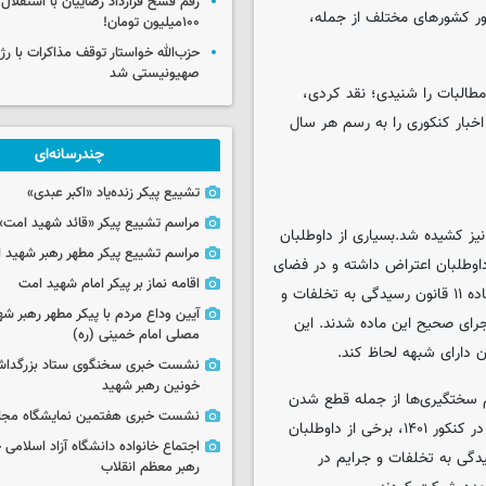
رقم فسخ قرارداد رضاییان با استقلال
ور کشورهای مختلف از جمله،
۱۰۰میلیون تومان!
حزب‌الله خواستار توقف مذاکرات با رژ
صهیونیستی شد
مطالبات را شنیدی؛ نقد کردی،
خبار کنکوری را به رسم هر سال
چندرسانه‌ای
تشییع پیکر زنده‌یاد «اکبر عبدی»
مراسم تشییع پیکر «قائد شهید امت»
اشی دو مرحله‌ای شدن کنکور از دی ماه ادامه داشت و به سال ۱۴۰۲ نیز کشیده شد.بسیاری از داوطلبان
مراسم تشییع پیکر مطهر رهبر شهید ان
انات نهایی داوطلبان اعتراض داشته و در فضای
اقامه نماز بر پیکر امام شهید امت
مجازی و مقابل مجلس تجمع کردند. همچنین این داوطلبان بر اساس ماده ۱۱ قانون رسیدگی به تخلفات و
آیین وداع مردم با پیکر مطهر رهبر شه
جرای صحیح این ماده شدند. این
مصلی امام خمینی (ره)
 دارای شبهه لحاظ کند.
نشست خبری سخنگوی ستاد بزرگدا
خونین رهبر شهید
مام سختگیری‌ها از جمله قطع شدن
نشست خبری هفتمین نمایشگاه مجا
اینترنت، افزایش تعداد دفترچه‌های تخصصی و تمامی بازرسی‌های بدنی در کنکور ۱۴۰۱، برخی از داوطلبان
اجتماع خانواده دانشگاه آزاد اسلامی
ریافت کردند که بر اساس ماده ۱۱ قانون رسیدگی به تخلفات و جرایم در
رهبر معظم انقلاب