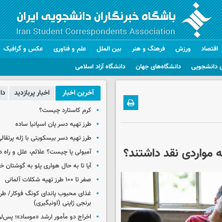
اقتصاد
ورزش
فرهنگ و هنر
بین الملل
علم و فناوری
عکس و گرافیک
 دانشجویی
دانشگاه‌های جهان
دانشگاه آزاد اسلامی
آخرین اخبار
اخبار پربازدید
دا
کرم کاستارد چیست؟
طرز تهیه دسر پان اسپانیا ساده
طرز تهیه دسر بیسکویتی با ژله پرتقال
آمبولی پا چیست؟ علائم، علل و راه د
آیا تا به حال هواری پلو به گوشتان 
صفر تا ۱۰۰ طرز تهیه شکلات آلمانی
غذای محبوب پاندای کونگ فوکار/ طرز
برنجی ژاپنی (اونیگیری)
اخراج دو مأمور ارشد «موساد»؛ پس‌