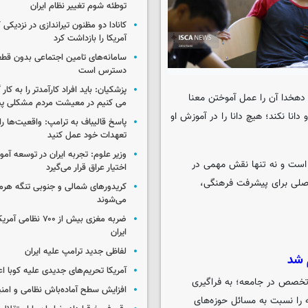
توطئه شوم تغییر نظام ایران
کانادا دو مظنون تیراندازی در نزدیکی
آمریکا را بازداشت کرد
سامانه‌های تامین اجتماعی بدون قطع
دسترس است
پزشکیان: باید افراد کارآمدتر را به کار
دهخدا آن را عمل آموختن معنا
می کنیم در معیشت مردم مشکلی پی
انا نکند؛ هیچ دانا را در آموزش او
پاسخ قالیباف به ترامپ: واقعیت‌ها را 
تعهدات خود عمل کنید
وزیر علوم: تجربه ایران در توسعه آم
است و نه تنها نقش مهمی در
اختیار عراق قرار می‌گیرد
اصلی برای پیشرفت فرهنگی،
کریدورهای شمالی و جنوبی تنگه هر
می‌شوند
ضربه مغزی بیش از ۷۰۰ 
ایران
لفاظی جدید ترامپ علیه ایران
 شد
آمریکا تحریم‌های جدیدی علیه کوبا اع
تخصص در جامعه؛ به فراگیری
افزایش سطح آماده‌باش نظامی و امنی
 را نسبت به مسائل حوزه‌های