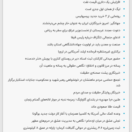
افزایش یک دلاری قیمت نفت
لیگ از همان اول جدی است
رونمایی از ۲ خرید جدید پرسپولیس
جهانگیر: امروز خبرنگاران ایران به عنوان خار چشم می‌درخشند
دعوت مجدد عربستان از نخست‌وزیر عراق برای سفر به ریاض
ادعای جنجالی تلگراف درباره رئیس فیفا
صنعت و معدن باید در اولویت جهاددانشگاهی استان باشد
برکناری غیرمنتظره فرمانده ارشد آمریکایی در اروپا
حضور میدانی کارکنان ثبت اسناد دیر در روستای کناری با پویش «نذر خدمت»
رسانه در مرز قانون و اخلاق؛ نگاهی حقوقی به رسانه و ماهیت آن
خبرنگاری پشت صحنه‌ی حقیقت
تجمع حماسی مردم ماهنشان در خونخواهی رهبر شهید و محکومیت جنایات استکبار برگزار
شد
خبرنگار روایتگر حقیقت و صدای مردم
طنین «یا مهدی» در بلندای گاوازنگ؛ زمزمه ندبه در جوار لاله‌های گمنام زنجان
قیمت طلا صعودی ماند
وعده کمک مالی آمریکا به کلمبیا همزمان با آغاز کار دولت جدید بوگوتا
تجلی عشق در میان ازدحام؛ نگاهی به مدیریت عشق در حرم‌های مطهر
ثبت زمین‌لرزه ۴.۶ ریشتری در حوالی گلبافت کرمان؛ زلزله در عمق ۸ کیلومتری