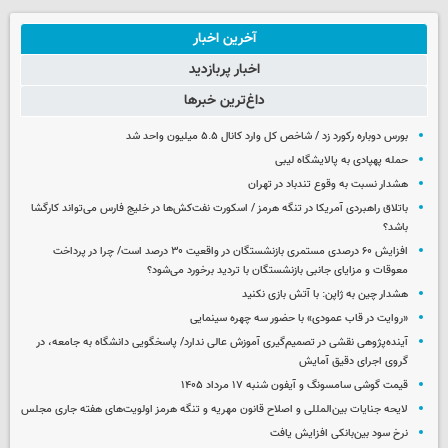
آخرین اخبار
اخبار پربازدید
داغ‌ترین خبرها
بورس دوباره رکورد زد / شاخص کل وارد کانال ۵.۵ میلیون واحد شد
حمله پهپادی به پالایشگاه لیبی
هشدار نسبت به وقوع تندباد در تهران
باتلاق راهبردی آمریکا در تنگه هرمز / اسکورت نفت‌کش‌ها در خلیج فارس می‌تواند کارگشا
باشد؟
افزایش ۶۰ درصدی مستمری‌ بازنشستگان در واقعیت ۳۰ درصد است/ چرا در پرداخت
معوقات و مزایای جانبی بازنشستگان با تردید برخورد می‌شود؟
هشدار چین به ژاپن: با آتش بازی نکنید
«روایت در قاب عمودی» با حضور سه چهره سینمایی
آینده‌پژوهی نقشی در تصمیم‌گیری آموزش عالی ندارد/ پاسخگویی دانشگاه به جامعه، در
گروی اجرای دقیق آمایش
قیمت گوشی سامسونگ و آیفون شنبه ۱۷ مرداد ۱۴۰۵
لایحه جنایات بین‌المللی و اصلاح قانون مهریه و تنگه هرمز اولویت‌های هفته جاری مجلس
نرخ سود بین‌بانکی افزایش یافت