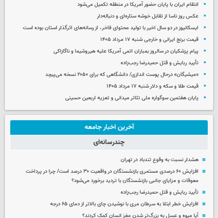
انتقام ایران با پایان حضور آمریکا در منطقه تکمیل می‌شود
عکس روز ناسا از تقابل خوشه ستاره‌ای و دنباله‌دار
ایسکانیوز در دو سال اخیر با تولید محتوای فاخر، از رسانه‌های اثرگذار استان بوده است
قیمت برنج ایرانی و خارجی شنبه ۱۷ مرداد ۱۴۰۵
پیام پزشکیان در سالروز بمباران اتمی آمریکا علیه هیروشیما و ناگازاکی
تأیید ربایش و قتل حمیدرضا رجب‌زاده
«میشیگان» درحال پوست اندازی/ دانشگاهی که برای ۲۰۵۰ نسخه می‌پیچد
قیمت طلا و سکه و دلار شنبه ۱۷ مرداد ۱۴۰۵
پایان هفتمین سوگواره ملی تئاتر میدانی و تعزیه اربعین حسینی
آخرین اخبار جامعه
چندرسانه‌ای
هشدار نسبت به وقوع تندباد در تهران
افزایش ۶۰ درصدی مستمری‌ بازنشستگان در واقعیت ۳۰ درصد است/ چرا در پرداخت
معوقات و مزایای جانبی بازنشستگان با تردید برخورد می‌شود؟
تأیید ربایش و قتل حمیدرضا رجب‌زاده
افزایش خطر ابتلا به سرطان مری با نوشیدن چای بالاتر از دمای ۶۵ درجه
آیا میوه و عسل به بزرگ‌تر شدن مغز انسان کمک کردند؟