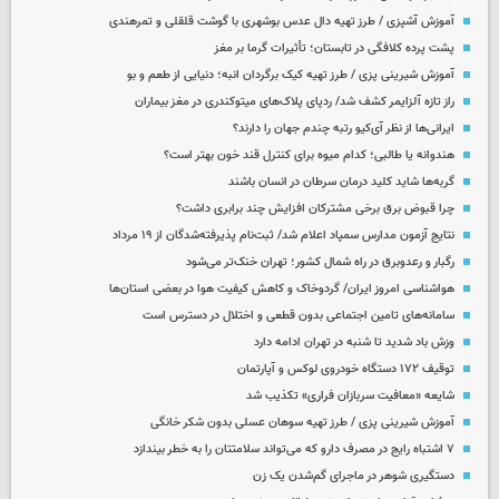
آموزش آشپزی / طرز تهیه دال عدس بوشهری با گوشت قلقلی و تمرهندی
پشت پرده کلافگی در تابستان؛ تأثیرات گرما بر مغز
آموزش شیرینی پزی / طرز تهیه کیک برگردان انبه؛ دنیایی از طعم و بو
راز تازه آلزایمر کشف شد/ ردپای پلاک‌های میتوکندری در مغز بیماران
ایرانی‌ها از نظر آی‌کیو رتبه چندم جهان را دارند؟
هندوانه یا طالبی؛ کدام‌ میوه برای کنترل قند خون بهتر است؟
گربه‌ها شاید کلید درمان سرطان در انسان باشند
چرا قبوض برق برخی مشترکان افزایش چند برابری داشت؟
نتایج آزمون مدارس سمپاد اعلام شد/ ثبت‌نام پذیرفته‌شدگان از ۱۹ مرداد
رگبار و رعدوبرق در راه شمال کشور؛ تهران خنک‌تر می‌شود
هواشناسی امروز ایران/ گردوخاک و کاهش کیفیت هوا در بعضی استان‌ها
سامانه‌های تامین اجتماعی بدون قطعی و اختلال در دسترس است
وزش باد شدید تا شنبه در تهران ادامه دارد
توقیف ۱۷۲ دستگاه خودروی لوکس و آپارتمان
شایعه «معافیت سربازان فراری» تکذیب شد
آموزش شیرینی پزی / طرز تهیه سوهان عسلی بدون شکر خانگی
۷ اشتباه رایج در مصرف دارو که می‌تواند سلامتتان را به خطر بیندازد
دستگیری شوهر در ماجرای گم‌شدن یک زن