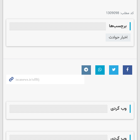
کد مطلب:
1309098
برچسب‌ها
اخبار حوادث
وب گردی
وب گردی