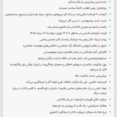
جدیدترین پیش‌بینی از بازار مسکن
پزشکیان: رهبر انقلاب کاملاً سلامت هستند
انتصاب ۶ فرمانده عالی‌رتبه در ستاد کل نیروهای مسلح، سپاه پاسداران و بسیج مستضعفین
خرید جدید پرسپولیس: در دربی گل می‌زنم!
پانصد و شصت‌و دومین کاغذخبر ایسکانیوز منتشر شد
قیمت آپارتمان قدیمی در مناطق ۹ تا ۱۲ تهران دوشنبه ۱۹ مرداد ۱۴۰۵
پیام تبریک دکتر رنجبر به سرلشکر پاسدار دکتر محسن رضایی
تحول در نظام آموزشی دانشگاه آزاد اسلامی با «کلاس‌های هوشمند تعاملی»
افزایش آمار خودکشی در میان نظامیان رژیم صهیونیستی
صدونودوپنجمین شب شعر طنز «در حلقه رندان» برگزار می‌شود
پول بادآورده، شکستن مرزهای اخلاقی و معضل «بلاگری» در ایران/ وقتی پای بلاگرها به
قتل باز می‌شود
پیش‌بینی جدید از قیمت طلا
فریدزاده: فارابی، طی یک فرآیند شفاف طرح اولیه آثار را غربالگری می‌کند
جهاد علمی در دل «شب‌های حماسی طارم»؛ دختران حاج قاسم، با قلم و کتاب در برابر
تبعات جنگ
جزئیات قتل قهرمان کراسفیت از زبان قاتلش
هافبک اسپانیایی؛ یک قدم تا پیوستن به بارسلونا
نرخ ابتلا به سرطان تیروئید بالاتر از میانگین کشوری