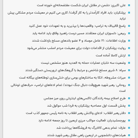
علی اکبری: دشمن در مقابل ایران شکست مفتضحانه‌ای خورده است
پزشکیان: باید افراد کارآمدتر را به کار گرفت/ کاری می کنیم در معیشت مردم مشکلی پیش
نیاید
پاسخ قالیباف به ترامپ: واقعیت‌ها را بپذیرید و به تعهدات خود عمل کنید
ربیعی: دلسوزان ایران معتقدند مسیر درست راهبرد وفاق باید ادامه یابد
وزارت اطلاعات: ۲۱ عامل موساد و ۴ عضو باندهای مسلح بازداشت شدند
روایت پزشکیان از اقدامات دولت برای معیشت مردم امشب منتشر می‌شود
ارتش کاملا آماده است
وضعیت سه خلبان عملیات حمله به العدید هنوز مشخص نیست
سپاه: ۸ شرور مسلح شاخص و مرتبط با گروهک‌های تروریستی دستگیر شدند
میراث مشروطه، اتکا به ساختارهای بومی برای خنثی‌سازی توطئه‌های بیگانه است
روحانی: رهبر شهید هیچ‌وقت دنبال جنگ نبودند/ تمام ادعاهای ترامپ، حرف‌های توخالی
است
طرح اصلاح بیمه رانندگان تاکسی‌های اینترنتی روی میز مجلس
پخش قسمت اول مصاحبه پزشکیان به فردا شب موکول شد
دفتر رهبر انقلاب: ادعای واکنش رهبر انقلاب به نامه رئیس جمهور کذب است
پورجمشیدیان: فعالیت مواکب مرزی اربعین تا روز جمعه ادامه دارد
عارف: تمام بدهی کالابرگ به فروشگاه‌ها پرداخت شد
هیئت‌های دانشجویی در اربعین راهی مقتل رهبر شهید شدند