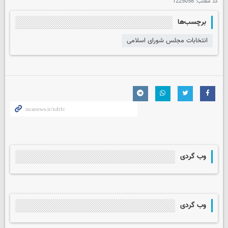
کد مطلب:
1225058
برچسب‌ها
انتخابات مجلس شورای اسلامی
وب گردی
وب گردی