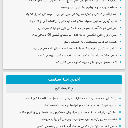
یمن به عربستان: تمام جهان را هم بسیج کنی فایده‌ای برایت نخواهد داشت
حملات پهپادی و شهپادی اوکراین علیه روسیه
انصارالله: پاکستان و ترکیه به پوششی برای تجاوزات عربستان تبدیل نشوند
نتایج آزمون مدارس سمپاد اعلام شد/ ثبت‌نام پذیرفته‌شدگان از ۱۹ مرداد
ارزپاشی دولت آمریکا هم جواب نداد؛ ین ژاپن دوباره در سراشیبی
بحران در راه‌آهن انگلیس ادامه دارد؛ پیامدهای قطعی 90 ثانیه‌ای برق
هشدار سرمربی پرسپولیس به جاسوس تیم
ترامپ سوئیس را تهدید کرد؛ با یک امضا اقتصادتان را به هم می‌ریزم
بدهی ۱۵۰ میلیارد متر مکعبی صنعت آب به ذخایر زیرزمینی کشور
تنگه هرمز، ریاض را وادار به تخفیف‌دهی نفتی کرد
آخرین اخبار سیاست
چندرسانه‌ای
پزشکیان: خدمت بی‌منت و مشارکت مردمی، پایه حل مشکلات کشور است
ایران، شریک اتحادیه اقتصادی اوراسیا در مسیر توسعه تجارت
آمادگی مرکز اسناد دفاع مقدس سپاه برای همکاری با رسانه‌ها در روایتگری جنگ
نشست خبری رئیس‌جمهور همزمان با روز خبرنگار برگزار می‌شود
بدهی ۱۵۰ میلیارد متر مکعبی صنعت آب به ذخایر زیرزمینی کشور