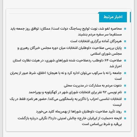
اخبار مرتبط
محاصره لغو شد، نوبت لوایح پساجنگ دولت است/ ممکان: توافق روز جمعه باید
مستقیما سر سفره مردم بنشیند
هرمزگان آماده برگزاری انتخابات است
پایان بررسی صلاحیت داوطلبان انتخابات میان دوره‌ مجلس خبرگان رهبری و
مجلس شورای اسلامی
صلاحیت ۶۴ داوطلب ردصلاحیت شده شوراهای شهری، در هیئت نظارت استان
احراز شد
جامعه را نه با سرکوب می‌توان اداره کرد و نه با هیجان؛ اخلاق، شرط عبور از بحران
است
دعوت مردم به مشارکت در مدیریت محلی
نام نویسی ۹۲ نفر برای انتخابات شورای شهر در کهگیلویه و بویراحمد
انتخابات تناسبی احزاب را ناگزیر به پاسخگویی می‌کند/ حضور هر نامزد فقط در یک
لیست
روند تأیید صلاحیت داوطلبان شوراها از بهمن‌ماه کلید می‌خورد
لایحه «حمایت از ایرانیان خارج» چالش‌ امنیتی دارد؟/ نگرانی‌ درباره بازگشت
بی‌قید و شرط بی‌اساس است