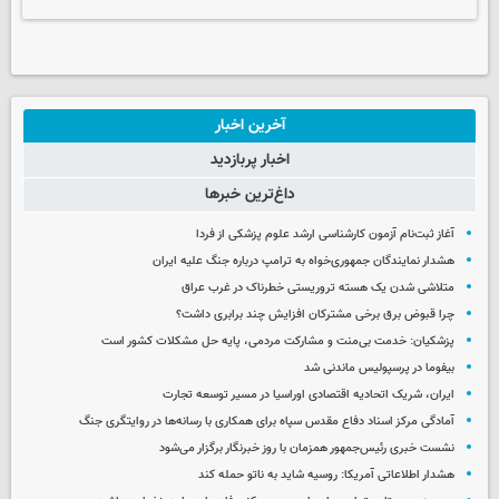
آخرین اخبار
اخبار پربازدید
داغ‌ترین خبرها
آغاز ثبت‌نام‌ آزمون کارشناسی ارشد علوم پزشکی از فردا
هشدار نمایندگان جمهوری‌خواه به ترامپ درباره جنگ علیه ایران
متلاشی شدن یک هسته تروریستی خطرناک در غرب عراق
چرا قبوض برق برخی مشترکان افزایش چند برابری داشت؟
پزشکیان: خدمت بی‌منت و مشارکت مردمی، پایه حل مشکلات کشور است
بیفوما در پرسپولیس ماندنی شد
ایران، شریک اتحادیه اقتصادی اوراسیا در مسیر توسعه تجارت
آمادگی مرکز اسناد دفاع مقدس سپاه برای همکاری با رسانه‌ها در روایتگری جنگ
نشست خبری رئیس‌جمهور همزمان با روز خبرنگار برگزار می‌شود
هشدار اطلاعاتی آمریکا: روسیه شاید به ناتو حمله کند