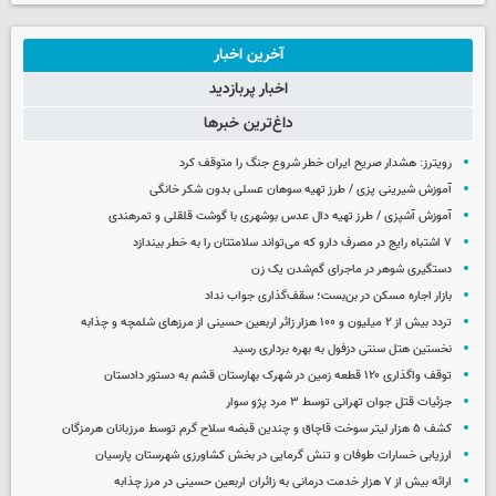
آخرین اخبار
اخبار پربازدید
داغ‌ترین خبرها
رویترز: هشدار صریح ایران خطر شروع جنگ را متوقف کرد
آموزش شیرینی پزی / طرز تهیه سوهان عسلی بدون شکر خانگی
آموزش آشپزی / طرز تهیه دال عدس بوشهری با گوشت قلقلی و تمرهندی
۷ اشتباه رایج در مصرف دارو که می‌تواند سلامتتان را به خطر بیندازد
دستگیری شوهر در ماجرای گم‌شدن یک زن
بازار اجاره مسکن در بن‌بست؛ سقف‌گذاری جواب نداد
تردد بیش از ۲ میلیون و ۱۰۰ هزار زائر اربعین حسینی از مرزهای شلمچه و چذابه
نخستین هتل سنتی دزفول به بهره برداری رسید
توقف واگذاری ۱۲۰ قطعه زمین در شهرک بهارستان قشم به دستور دادستان
جزئیات قتل جوان تهرانی توسط ۳ مرد پژو سوار
کشف ۵ هزار لیتر سوخت قاچاق و چندین قبضه سلاح گرم توسط مرزبانان هرمزگان
ارزیابی خسارات طوفان و تنش گرمایی در بخش کشاورزی شهرستان پارسیان
ارائه بیش از ۷ هزار خدمت درمانی به زائران اربعین حسینی در مرز چذابه