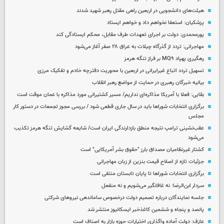
هیئت‌های دانشجویی در اربعین راهی مقتل رهبر شهید شدند
پزشکیان: استعفا نخواهم داد و خواهم ایستاد
پورمحمدی: دولت بر اجرای تعهدات طرف مقابل، محکم ایستادگی کند
مهاجرانی: تردد از گذرگاه چیلات به عراق ۲۸ صفر آغاز می‌شود
رهگیری پهپاد MQ۹ بر فراز تنگه هرمز
تسهیل تردد اتباع غیرایرانی در اربعین با محوریت دفترچه خادم و تفکیک مرزی
بیانیه خبرگان رهبری در حمایت از مواضع رهبر انقلاب
بقایی: فعلا با آمریکا مذاکره‌ای نداریم/ مسیر کشتیرانی مورد مذاکره با عمان موقت است
برگزاری انتخابات شوراها باید در سال جاری قطعی شود / بررسی مجوز تجمعات در دستور کار
مجلس
عقب‌نشینی ترامپ نتیجه منطق بازدارندگی ایران است/ شایعه گشایش تنگه هرمز تکذیب
می‌شود
کشتار غیرنظامیان مصداق بارز "حقوق بشر آمریکایی" است
جزئیات تازه از اصلاح قیمت بنزین از زبان مهاجرانی
برگزاری انتخابات شوراها تا پایان تابستان منتفی است
سردار ابن‌الرضا: نه غافلگیر می‌شویم و نه منفعل
جلسه نمایندگان درباره تصمیم دولت درخصوص ساماندهی نیروهای شرکتی
پانصد و پنجاه و ششمین کاغذخبر ایسکانیوز منتشر شد
عارف: دولت آماده واگذاری اختیارات حوزه بازار به اصناف است