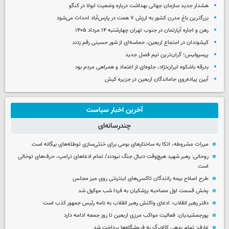
هشدار جدید سازمان جهانی بهداشت درباره وضعیت ابولا در کنگو
بزرگترین باغ مدرن کشور به ارزش ۷ همت در پارس‌آباد احداث می‌شود
رهن و اجاره آپارتمان در جنوب تهران چهارشنبه ۱۴ مرداد ۱۴۰۵
کیشوندان در اجتماع اربعین، حماسه‌ای از شور حسینی رقم زدند
پرسپولیس؛ گران‌ترین تیم فصل جدید
بدرقه باشکوه ایران‌نژاد، جلوه‌ای از اعتماد و همراهی مردم بود
آیین پیاده‌روی جاماندگان اربعین در جزیره کیش
آخرین اخبار سیاست
چندرسانه‌ای
میراث مشروطه، اتکا به ساختارهای بومی برای خنثی‌سازی توطئه‌های بیگانه است
روحانی: رهبر شهید هیچ‌وقت دنبال جنگ نبودند/ تمام ادعاهای ترامپ، حرف‌های توخالی
است
طرح اصلاح بیمه رانندگان تاکسی‌های اینترنتی روی میز مجلس
پخش قسمت اول مصاحبه پزشکیان به فردا شب موکول شد
دفتر رهبر انقلاب: ادعای واکنش رهبر انقلاب به نامه رئیس جمهور کذب است
پورجمشیدیان: فعالیت مواکب مرزی اربعین تا روز جمعه ادامه دارد
عارف: تمام بدهی کالابرگ به فروشگاه‌ها پرداخت شد