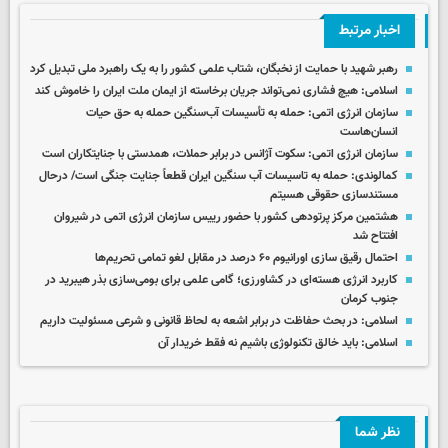
اخبار مرتبط
رهبر شهید با حمایت از نخبگان، شتاب علمی کشور را به یک راهبرد ملی تبدیل کرد
اسلامی: هیچ فشاری نمی‌تواند جریان برخاسته از ایمان ملت ایران را خاموش کند
سازمان انرژی اتمی: حمله به تأسیسات آب‌سنگین حمله به حق حیات
انسان‌هاست
سازمان انرژی اتمی: سکوت آژانس در برابر حملات، همدستی با جنایتکاران است
کمالوندی: حمله به تاسیسات آب سنگین ایران قطعاً جنایت جنگی است/ درحال
مستندسازی حقوقی هسیتم
هشتمین مرکز پرتودهی کشور با حضور رییس سازمان انرژی اتمی در شیروان
افتتاح شد
احتمال رقیق سازی اورانیوم ۶۰ درصد در مقابل لغو تمامی تحریم‌ها
کاربرد انرژی هسته‌ای در کشاورزی؛ گامی علمی برای بومی‌سازی بذر هیبرید در
جنوب کرمان
اسلامی: در بحث حفاظت در برابر اشعه به لحاظ قانونی و شرعی مسئولیت داریم
اسلامی: باید خالق تکنولوژی باشیم نه فقط خریدار آن
نظر شما