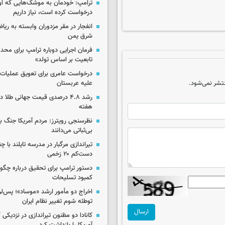
ترامپ: خودمان به موشک‌هایی که او
درخواست کرده است، نیاز داریم
انفجار در مقر مزدوران وابسته به ریا
شرق یمن
فرمان اجرایی دوباره ترامپ برای مح
تابعیت بر اساس تولد»
درخواست عامری برای تعویق عملیات ان
تشر نمی‌شود.
علیه عربستان
رشد ۴.۸ درصدی قیمت جهانی طلا 
هفته
نظرسنجی رویترز: مردم آمریکا جنگ با 
بی‌ثباتی می‌دانند
تیراندازی مرگبار در مدرسه‌ تایلند با 
دست‌کم ۲۰ زخمی
دستور ترامپ برای تحقیق درباره چگو
کمبود تسلیحات
اخراج دو مأمور ارشد «موساد»؛ پس‌
توطئه شوم تغییر نظام ایران
ارسال
کانادا دو مظنون تیراندازی در نزدیکی