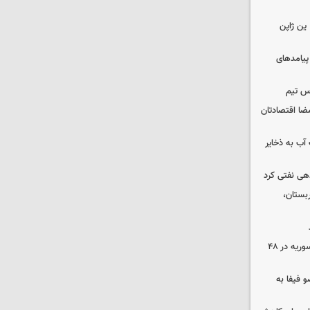
ین ژاپن
 پیامدهای
س تیم
ضا اقتصادتان
عت آب به ذخایر
دهی نفتی کرد
بستان،
۱۷ تجاوز رژیم صهیونیستی به خاک سوریه در ۴۸
 فیفا به