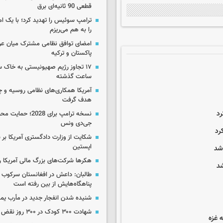
قطعی 90 ثانیه‌ای برق
ترامپ سوئیس را تهدید کرد؛ با یک ام
را به هم می‌ریزم
امضای توافق نظامی مشترک میان عر
پاکستان و ترکیه
ساعت گذشته
آمریکا همکاری‌های نظامی روسیه و چین
هدف گرفت
رد
نسخه ترامپ برای 2028؛ 
جی‌دی ونس
شکایت از وزارت دادگستری آمریکا بر 
اپستین
شد
هکرها شرکت‌های بزرگ مالی آمریکا ر
شد
طالبان: داعش در افغانستان سرکوب 
پناهگاه‌هایش از بین رفته است
شنیده شدن انفجار جدید در مأرب یم
شهادت ۳۰۰ کودک در ۳۰۰ روز نقض آتش‌بس غزه
 غزه