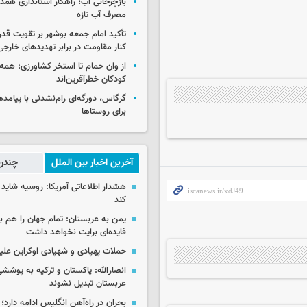
بازچرخانی آب؛ راهکار استانداری هم
مصرف آب تازه
تأکید امام جمعه بوشهر بر تقویت قد
کنار مقاومت در برابر تهدیدهای خارجی
از وان حمام تا استخر کشاورزی؛ همه 
کودکان خطرآفرین‌اند
گرگاس، دورگه‌ای رام‌نشدنی با پیامد
برای روستاها
آخرین اخبار بین الملل
چندرس
هشدار اطلاعاتی آمریکا: روسیه شاید ب
کند
یمن به عربستان: تمام جهان را هم 
فایده‌ای برایت نخواهد داشت
حملات پهپادی و شهپادی اوکراین علی
انصارالله: پاکستان و ترکیه به پوششی
عربستان تبدیل نشوند
بحران در راه‌آهن انگلیس ادامه دارد؛