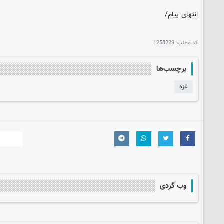
انتهای پیام/
کد مطلب:
1258229
برچسب‌ها
غزه
وب گردی