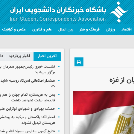
اقتصاد
ورزش
فرهنگ و هنر
بین الملل
علم و فناوری
عکس و گرافیک
آخرین اخبار
اخبار پربازدید
دا
نشست خبری رئیس‌جمهور همزمان با ر
برگزار می‌شود
 از غزه
هشدار اطلاعاتی آمریکا: روسیه شاید ب
کند
یمن به عربستان: تمام جهان را هم 
فایده‌ای برایت نخواهد داشت
حملات پهپادی و شهپادی اوکراین علی
انصارالله: پاکستان و ترکیه به پوششی
عربستان تبدیل نشوند
نتایج آزمون مدارس سمپاد اعلام شد/