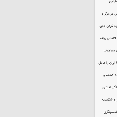
کراین
ض در مرکز و
دود کردن «حق
تقام‌جویانه
در معاملات
ایران را عامل
چند کشته و
نگی افشای
لرزه شکست
 کنسولگری