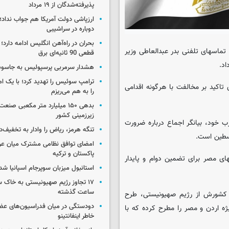
پذیرفته‌شدگان از ۱۹ مرداد
ارزپاشی دولت آمریکا هم جواب نداد؛ 
دوباره در سراشیبی
بحران در راه‌آهن انگلیس ادامه دارد؛
 تماسهای تلفنی بدر عبدالعاطی وزیر
قطعی 90 ثانیه‌ای برق
د.
هشدار سرمربی پرسپولیس به جاسو
ترامپ سوئیس را تهدید کرد؛ با یک ام
تاکید بر مخالفت با هرگونه اقدامی
را به هم می‌ریزم
بدهی ۱۵۰ میلیارد متر مکعبی صن
زیرزمینی کشور
ب خود، بیانگر اجماع درباره ضرورت
تنگه هرمز، ریاض را وادار به تخفیف‌
لسطین است.
امضای توافق نظامی مشترک میان عر
پاکستان و ترکیه
ای مصر برای تضمین دوام و پایدار
استانبول میزبان سوپرجام اسپانیا شد
ساعت گذشته
ه کشورش از رژیم صهیونیستی، طرح
دودستگی در میان فدراسیون‌های عضو
ه اردن و مصر را مطرح کرده که با
خاطر اینفانتینو