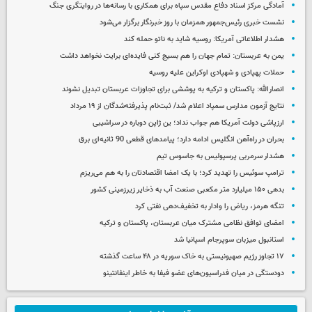
آمادگی مرکز اسناد دفاع مقدس سپاه برای همکاری با رسانه‌ها در روایتگری جنگ
نشست خبری رئیس‌جمهور همزمان با روز خبرنگار برگزار می‌شود
هشدار اطلاعاتی آمریکا: روسیه شاید به ناتو حمله کند
یمن به عربستان: تمام جهان را هم بسیج کنی فایده‌ای برایت نخواهد داشت
حملات پهپادی و شهپادی اوکراین علیه روسیه
انصارالله: پاکستان و ترکیه به پوششی برای تجاوزات عربستان تبدیل نشوند
نتایج آزمون مدارس سمپاد اعلام شد/ ثبت‌نام پذیرفته‌شدگان از ۱۹ مرداد
ارزپاشی دولت آمریکا هم جواب نداد؛ ین ژاپن دوباره در سراشیبی
بحران در راه‌آهن انگلیس ادامه دارد؛ پیامدهای قطعی 90 ثانیه‌ای برق
هشدار سرمربی پرسپولیس به جاسوس تیم
ترامپ سوئیس را تهدید کرد؛ با یک امضا اقتصادتان را به هم می‌ریزم
بدهی ۱۵۰ میلیارد متر مکعبی صنعت آب به ذخایر زیرزمینی کشور
تنگه هرمز، ریاض را وادار به تخفیف‌دهی نفتی کرد
امضای توافق نظامی مشترک میان عربستان، پاکستان و ترکیه
استانبول میزبان سوپرجام اسپانیا شد
۱۷ تجاوز رژیم صهیونیستی به خاک سوریه در ۴۸ ساعت گذشته
دودستگی در میان فدراسیون‌های عضو فیفا به خاطر اینفانتینو