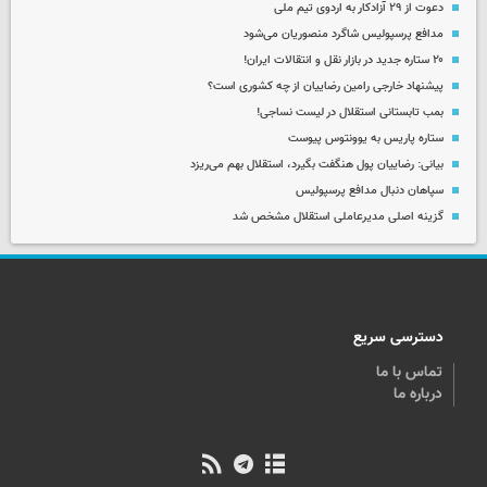
دعوت از ۲۹ آزادکار به اردوی تیم ملی
مدافع پرسپولیس شاگرد منصوریان می‌شود
۲۰ ستاره جدید در بازار نقل و انتقالات ایران!
پیشنهاد خارجی رامین رضاییان از چه کشوری است؟
بمب تابستانی استقلال در لیست نساجی!
ستاره پاریس به یوونتوس پیوست
بیانی: رضاییان پول هنگفت بگیرد، استقلال بهم می‌ریزد
سپاهان دنبال مدافع پرسپولیس
گزینه اصلی مدیرعاملی استقلال مشخص شد
دسترسی سریع
تماس با ما
درباره ما