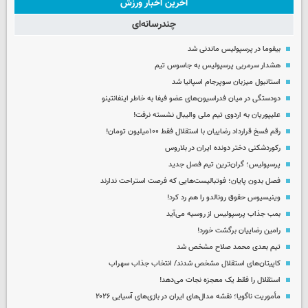
آخرین اخبار ورزش
چندرسانه‌ای
بیفوما در پرسپولیس ماندنی شد
هشدار سرمربی پرسپولیس به جاسوس تیم
استانبول میزبان سوپرجام اسپانیا شد
دودستگی در میان فدراسیون‌های عضو فیفا به خاطر اینفانتینو
علیپوریان به اردوی تیم ملی والیبال نشسته نرفت!
رقم فسخ قرارداد رضاییان با استقلال فقط ۱۰۰میلیون تومان!
رکوردشکنی دختر دونده ایران در بلاروس
پرسپولیس؛ گران‌ترین تیم فصل جدید
فصل بدون پایان؛ فوتبالیست‌هایی که فرصت استراحت ندارند
وینیسیوس حقوق رونالدو را هم رد کرد!
بمب جذاب پرسپولیس از روسیه می‌آید
رامین رضاییان برگشت خورد!
تیم بعدی محمد صلاح مشخص شد
کاپیتان‌های استقلال مشخص شدند/ انتخاب جذاب سهراب
استقلال را فقط یک معجزه نجات می‌دهد!
مأموریت ناگویا؛ نقشه مدال‌های ایران در بازی‌های آسیایی ۲۰۲۶