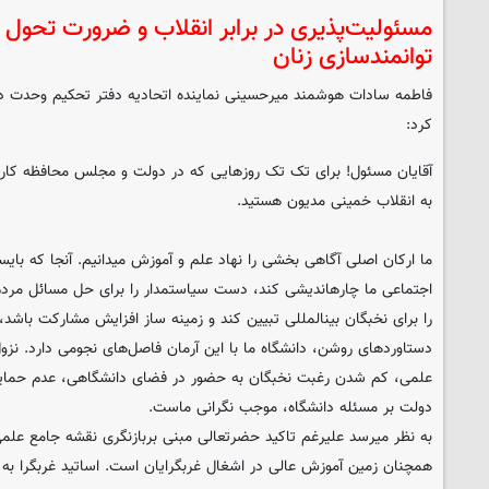
مسئولیت‌پذیری در برابر انقلاب و ضرورت تحول د
توانمندسازی زنان
فاطمه سادات هوشمند میرحسینی
نماینده اتحادیه دفتر تحکیم وحدت
د
کرد:
آقایان مسئول! برای تک تک روزهایی که در دولت و مجلس محافظه کاری
به انقلاب خمینی مدیون هستید.
ما ارکان اصلی آگاهی بخشی را نهاد علم و آموزش میدانیم. آنجا که با
اجتماعی ما چارهاندیشی کند، دست سیاستمدار را برای حل مسائل مردم 
را برای نخبگان بینالمللی تبیین کند و زمینه ساز افزایش مشارکت باشد،
دستاوردهای روشن، دانشگاه ما با این آرمان فاصل‌های نجومی دارد. نزول
علمی، کم شدن رغبت نخبگان به حضور در فضای دانشگاهی، عدم حمایت
دولت بر مسئله دانشگاه، موجب نگرانی ماست.
به نظر میرسد علیرغم تاکید حضرتعالی مبنی بربازنگری نقشه جامع علم
همچنان زمین آموزش عالی در اشغال غربگرایان است. اساتید غربگرا به 