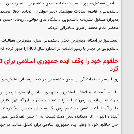
اسلامی مستقل»، پوریا عصار« نماینده بسیج دانشجویی»، امیرحسین سید
دانشجویی»، فاطمه سادات هوشمند «دبیر خواهران اتحادیه دفتر تحکیم
مدیران مسئول نشریات دانشجویی دانشگاه های دولتی»، ریحانه حسن قر
محضر مقام معظم رهبری سخنرانی کردند.
ایسکانیوز در آستانه مهم‌ترین دیدار دانشجویی سال، مهم‌ترین مطالبات
دانشجویی در دیدار با رهبر انقلاب در ابتدای سال 1403را مرور کرده که در ادامه می‌خوانیم؛
حلقوم خود را وقف ایده جمهوری اسلامی برای 
کرد
پوریا عصار به نمایندگی از بسیج دانشجویی در دیدار رمضانی تشکل‌های د
ما عمیقاً معقتدیم انقلاب اسلامی و جمهوری اسلامی ارادهای تاریخی برا
جهتِ تعالی انسان. پس تنها سرپناه انسان هم در جهانِ آشفتهی کنو
ما در آن با افتخار نفس میکشیم. پس اگر بسیجیان خمینی (ره) درچند
آینده و اکنون ارائه میکنند، بدین معنا نیست که از چنین نظرگاهی عبور ک
جان حلقوم خود را وقفِ ایده جمهوری اسلامی برای تحقق عدالت در جها