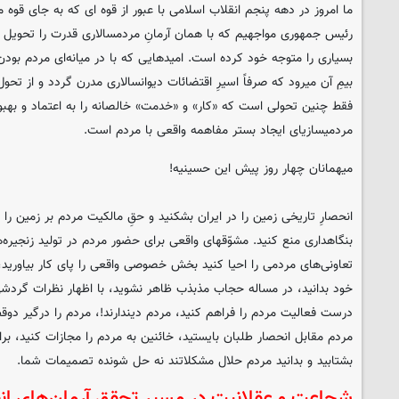
ما امروز در دهه پنجم انقلاب اسلامی با عبور از قوه ای که به جای قوه م
رئیس جمهوری مواجهیم که با همان آرمانِ مردمسالاری قدرت را تحویل گرف
بسیاری را متوجه خود کرده است. امیدهایی که با در میانه‌ای مردم بود
بیمِ آن میرود که صرفاً اسیرِ اقتضائات دیوانسالاری مدرن گردد و از تحول
فقط چنین تحولی است که «کار» و «خدمت» خالصانه را به اعتماد و بهب
مردمیسازیای ایجاد بستر مفاهمه واقعی با مردم است.
میهمانان چهار روز پیش این حسینیه!
انحصارِ تاریخی زمین را در ایران بشکنید و حقِ مالکیت مردم بر زمین را به آ
بنگاهداری منع کنید. مشوّقهای واقعی برای حضور مردم در تولید زنجیره‌
تعاونی‌های مردمی را احیا کنید بخش خصوصی واقعی را پای کار بیاورید، م
خود بدانید، در مساله حجاب مذبذب ظاهر نشوید، با اظهار نظرات گردشی م
درست فعالیت مردم را فراهم کنید، مردم دیندارند!، مردم را درگیر دوقط
مردم مقابل انحصار طلبان بایستید، خائنین به مردم را مجازات کنید، 
بشتابید و بدانید مردم حلال مشکلاتند نه حل شونده تصمیمات شما.
شجاعت و عقلانیت در مسیر تحقق آرمان‌های ان