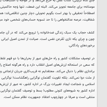
جای نگاه تربیتی، شدت عمل به خرج می‌دهد و در مواجه با اشتباهات بر
مومنانه» برای جامعه تجویز می‌کند. البته این ضعف، تنها وَجه حاکمیتی 
اصطلاحاً تحقیقی یا بهتر است بگویم تحویلی دچار چنین تناقضی‌اند؛ هما
شفافیت، عرصه عدالتخواهی را تا حد تسویه حساب‌های شخصی خود مبتذل
کشف حجاب یک سبک زندگی ضدخانواده را ترویج می‌کند که در آن جامعه
چون و چِرای یکه تازی تَفَرعن نفس است. صیانت از تمدن اصیل ایرانی 
برخوردهای پادگانی.
در توصیف مشکلات کشور و راه حل‌های عبور از بحران‌ها با دو فهم غلط
که سعی در استحاله ارزش‌های اصیل انقلاب دارد و راه هرگونه اصلاح را 
براندازی نظام را دنبال می‌کند. معتقدایم نه فریب‌کاری جریان ارتجاعی 
از ملت دوا نمی‌کند. بلکه تقویت گفتمان نوگرایی راهگشاست! نوگرایی ی
اسلامی و شجاعت ایجاد تغییرات بزرگ در اداره کشور، نه عبور از ارزش
اداره کشور به شیوه‌های کنونی مطلوب! بسط و توصیف گفتمان نوگرایی 
منتفی است و صرفا در چهارچوب اعتقاد جمهوریت نظام ممکن است.