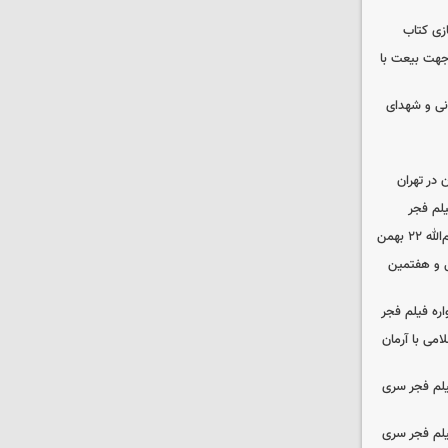
زی کتاب
 جهت بیعت با
نی و شهدای
در تهران
لم فجر
 بهمن
‌ و هفتمین
اره فیلم فجر
امی با آرمان
یلم فجر سری
یلم فجر سری