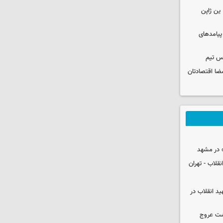
ین ژاپن
 پیامدهای
س تیم
ضا اقتصادتان
 در مشهد
قلاب - تهران
ید انقلاب در
شت عروج