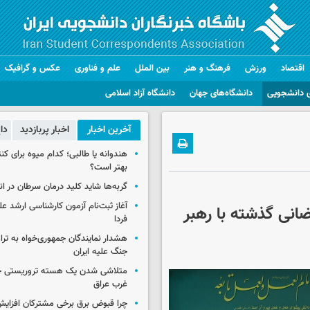
اقتصاد
ورزش
فرهنگ و هنر
بین الملل
علم و فناوری
عکس و گرافیک
 دانشجویی
دانشگاه‌های جهان
دانشگاه آزاد اسلامی
آخرین اخبار
اخبار پربازدید
دا
هندوانه یا طالبی؛ کدام‌ میوه برای ک
بهتر است؟
گربه‌ها شاید کلید درمان سرطان در ا
آغاز ثبت‌نام‌ آزمون کارشناسی ارشد ع
ضانی گذشته با رهبر
فردا
هشدار نمایندگان جمهوری‌خواه به ترا
جنگ علیه ایران
متلاشی شدن یک هسته تروریستی خ
غرب عراق
چرا قبوض برق برخی مشترکان افزایش 