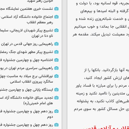
خونین رهبر شهید
جریه، قوه لسانیه بود، با دولت و
نشست خبری هفتمین نمایشگاه مجا
ته و البته امیدها و بیم‌های
اجتماع خانواده دانشگاه آزاد اسلامی
ن و خدمت شبانه‌روزی زنده شده و
رهبر معظم انقلاب
 انقلابی جا بماند؛ و خوب میدانیم
تشییع پیکر شهیدان لاریجانی، سلیما
ود معیشت تبدیل میکند. مقدمه هر
ناو دنا در تهران
راهپیمایی روز جهانی قدس در تهران
تشییع پیکر مطهر شهدای جنگ رمضان 
اختتامیه چهل و چهارمین جشنواره فی
راهپیمایی سراسری مردم تهران در یوم‌الله ۲۲
نها بازگردانید. بانکها را از
نورافشانی برج میلاد به مناسبت چهل
های ارزش کشور ایجاد کنید،
سالگرد پیروزی انقلاب اسلامی
ردم را برای مبارزه با فساد یاور
ایستگاه پایانی چهل و چهارمین جشنو
تدینین را ناامید نکنید و زمینه
تجدید میثاق خانواده دانشگاه آزاد اسل
بی‌های کاذب نکنید، به پشتوانه
های امام خمینی(ره)
برای حل مسائل کشور به سوی مردم
روز دهم چهل و چهارمین جشنواره ف
دوم
روز دهم چهل و چهارمین جشنواره ف
قلاب و آزادی قدس