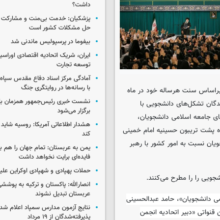
داشت؟
پزشکیان: خدمت بی‌منت و مشارکت م
حل مشکلات کشور است
بیفوما در پرسپولیس ماندنی شد
ایران، شریک اتحادیه اقتصادی اوراسی
توسعه تجارت
آمادگی مرکز اسناد دفاع مقدس سپاه 
با رسانه‌ها در روایتگری جنگ
براساس سنت هرساله خود در ماه
نشست خبری رئیس‌جمهور همزمان با ر
دگان تشکل‌های دانشجویی با
برگزار می‌شود
ای جامعه اسلامی دانشجویان،
هشدار اطلاعاتی آمریکا: روسیه شاید ب
ه پشت تریبون حسینیه امام خمینی
کند
یان نسبت به امور کشور با رهبر
یمن به عربستان: تمام جهان را هم 
فایده‌ای برایت نخواهد داشت
حملات پهپادی و شهپادی اوکراین علی
جویی را را مطرح می‌کنند.
انصارالله: پاکستان و ترکیه به پوششی
عربستان تبدیل نشوند
ی دانشجویان»، حامد عبدالحسینی
نتایج آزمون مدارس سمپاد اعلام شد/
قنواتی «دبیر اتحادیه انجمن
پذیرفته‌شدگان از ۱۹ مرداد