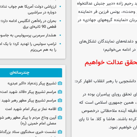
 رحیم زاده «دبیر جنبش عدالتخواه
ارزپاشی دولت آمریکا هم جواب نداد؛ 
 وحدت»، یونس فرزین فر «نماینده
دوباره در سراشیبی
بان «نماینده گروههای جهادی»
در
بحران در راه‌آهن انگلیس ادامه دارد؛
قطعی 90 ثانیه‌ای برق
هشدار سرمربی پرسپولیس به جاسو
 و دغدغه‌های نمایندگان تشکل‌های
ترامپ سوئیس را تهدید کرد؛ با یک ام
را به هم می‌ریزم
تحقق عدالت خواهیم
چندرسانه‌ای
انشجویی با رهبر انقلاب اظهار کرد:
تشییع پیکر زنده‌یاد «اکبر عبدی»
مراسم تشییع پیکر «قائد شهید امت»
ی تحقق رویای پیامبران بوده در
مراسم تشییع پیکر مطهر رهبر شهید ان
نی، همین جمهوری اسلامی است که
اقامه نماز بر پیکر امام شهید امت
 دقیقه آینده ملاحظاتی درخصوص
آیین وداع مردم با پیکر مطهر رهبر شه
رده باشند. هاشا و کلا. ما تا پای
مصلی امام خمینی (ره)
ن خواهیم نمود.
نشست خبری سخنگوی ستاد بزرگدا