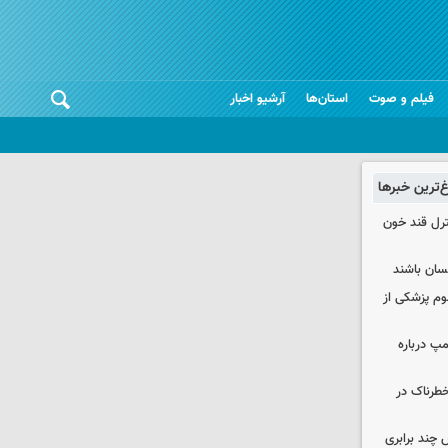
فیلم و صوت
استان‌ها
آرشیو اخبار
غ‌ترین خبرها
نترل قند خون
نسان باشند
لوم پزشکی از
مپ درباره
طرناک در
چند برابری