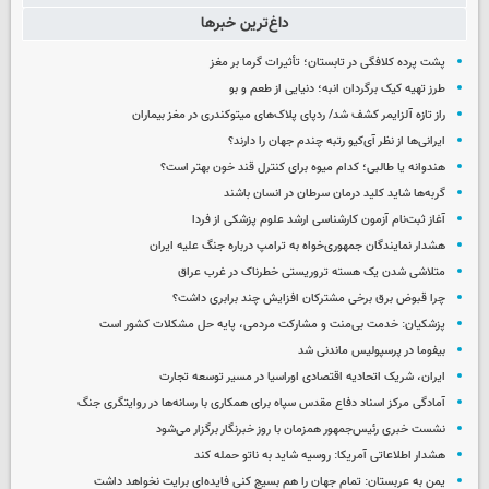
داغ‌ترین خبرها
پشت پرده کلافگی در تابستان؛ تأثیرات گرما بر مغز
طرز تهیه کیک برگردان انبه؛ دنیایی از طعم و بو
راز تازه آلزایمر کشف شد/ ردپای پلاک‌های میتوکندری در مغز بیماران
ایرانی‌ها از نظر آی‌کیو رتبه چندم جهان را دارند؟
هندوانه یا طالبی؛ کدام‌ میوه برای کنترل قند خون بهتر است؟
گربه‌ها شاید کلید درمان سرطان در انسان باشند
آغاز ثبت‌نام‌ آزمون کارشناسی ارشد علوم پزشکی از فردا
هشدار نمایندگان جمهوری‌خواه به ترامپ درباره جنگ علیه ایران
متلاشی شدن یک هسته تروریستی خطرناک در غرب عراق
چرا قبوض برق برخی مشترکان افزایش چند برابری داشت؟
پزشکیان: خدمت بی‌منت و مشارکت مردمی، پایه حل مشکلات کشور است
بیفوما در پرسپولیس ماندنی شد
ایران، شریک اتحادیه اقتصادی اوراسیا در مسیر توسعه تجارت
آمادگی مرکز اسناد دفاع مقدس سپاه برای همکاری با رسانه‌ها در روایتگری جنگ
نشست خبری رئیس‌جمهور همزمان با روز خبرنگار برگزار می‌شود
هشدار اطلاعاتی آمریکا: روسیه شاید به ناتو حمله کند
یمن به عربستان: تمام جهان را هم بسیج کنی فایده‌ای برایت نخواهد داشت