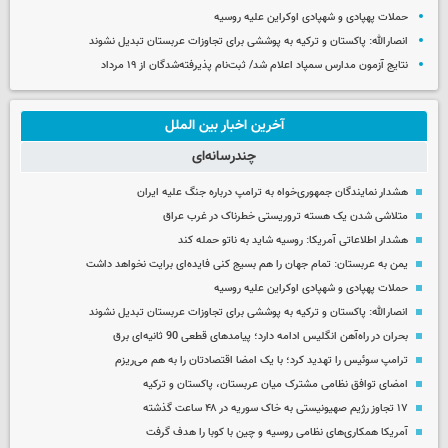
حملات پهپادی و شهپادی اوکراین علیه روسیه
انصارالله: پاکستان و ترکیه به پوششی برای تجاوزات عربستان تبدیل نشوند
نتایج آزمون مدارس سمپاد اعلام شد/ ثبت‌نام پذیرفته‌شدگان از ۱۹ مرداد
آخرین اخبار بین الملل
چندرسانه‌ای
هشدار نمایندگان جمهوری‌خواه به ترامپ درباره جنگ علیه ایران
متلاشی شدن یک هسته تروریستی خطرناک در غرب عراق
هشدار اطلاعاتی آمریکا: روسیه شاید به ناتو حمله کند
یمن به عربستان: تمام جهان را هم بسیج کنی فایده‌ای برایت نخواهد داشت
حملات پهپادی و شهپادی اوکراین علیه روسیه
انصارالله: پاکستان و ترکیه به پوششی برای تجاوزات عربستان تبدیل نشوند
بحران در راه‌آهن انگلیس ادامه دارد؛ پیامدهای قطعی 90 ثانیه‌ای برق
ترامپ سوئیس را تهدید کرد؛ با یک امضا اقتصادتان را به هم می‌ریزم
امضای توافق نظامی مشترک میان عربستان، پاکستان و ترکیه
۱۷ تجاوز رژیم صهیونیستی به خاک سوریه در ۴۸ ساعت گذشته
آمریکا همکاری‌های نظامی روسیه و چین با کوبا را هدف گرفت