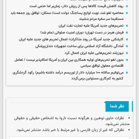
روند کاهش قیمت کالاها پس از ریزش دلار، زمان‌بر اما حتمی است
محاصره لغو شد، نوبت لوایح پساجنگ دولت است/ ممکان: توافق روز جمعه باید
مستقیما سر سفره مردم بنشیند
تحریم‌های جدید آمریکا علیه تجارت نفت ایران
فرمان هرمز در دست تهران؛ دوران امنیت صلواتی تمام شد!
کارشکنی جدید آمریکا در روند مذاکرات؛ اعمال تحریم های جدید علیه ایران
آمادگی دانشگاه آزاد اسلامی برای ساخت تجهیزات دندان‌پزشکی
نیوزیلند تحریم‌هایی علیه ایران اعمال کرد
بدون لغو تحریم‌های اولیه همکاری بین ایران و آمریکا امکانپذیر نیست / تعامل
اقتصادی معلول توافق سیاسی
می‌توانیم سالانه ۱۰۰ میلیارد دلار از توریسم درآمد داشته باشیم/ رکود گردشگری
کشور به کم‌کاری مسئولین برمی‌گردد
نظر شما
نظرات حاوی توهین و هرگونه نسبت ناروا به اشخاص حقیقی و حقوقی
منتشر نمی‌شود.
نظراتی که غیر از زبان فارسی یا غیر مرتبط با خبر باشد منتشر نمی‌شود.