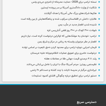
نسخه ترامپ برای 2028؛ حمایت محرمانه از نامزدی جی‌دی ونس
شکایت از وزارت دادگستری آمریکا بر سر پرونده اپستین
هکرها شرکت‌های بزرگ مالی آمریکا را هدف گرفتنند
طالبان: داعش در افغانستان سرکوب شده و پناهگاه‌هایش از بین رفته است
شنیده شدن انفجار جدید در مأرب یمن
شهادت ۳۰۰ کودک در ۳۰۰ روز نقض آتش‌بس غزه
ترامپ: خودمان به موشک‌هایی که اوکراین درخواست کرده است، نیاز داریم
انفجار در مقر مزدوران وابسته به ریاض در مرکز و شرق یمن
فرمان اجرایی دوباره ترامپ برای محدود کردن «حق تابعیت بر اساس تولد»
درخواست عامری برای تعویق عملیات انتقام‌جویانه علیه عربستان
رشد ۴.۸ درصدی قیمت جهانی طلا در معاملات هفته
نظرسنجی رویترز: مردم آمریکا جنگ با ایران را عامل بی‌ثباتی می‌دانند
تیراندازی مرگبار در مدرسه‌ تایلند با چند کشته و دست‌کم ۲۰ زخمی
دستور ترامپ برای تحقیق درباره چگونگی افشای کمبود تسلیحات
دسترسی سریع