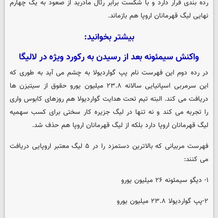
رده بندی قرار دارد و با شکست برابر رئال مادرید از صعود به یک چهارم
نهایی لیگ قهرمانان اروپا هم بازماند.
بیشتر بخوانید:
واکنش سیمئونه بعد از رسیدن به رکورد ویژه در لالیگا
در رده دوم این فهرست نام پپ گواردیولا به چشم می آید به طوری که
این سرمربی اسپانیایی سالانه ۲۳.۸ میلیون یورو حقوق از سیتیزن ها
دریافت می کند. البته تیم تحت هدایت گواردیولا هم روزهای کابوس واری
را تجربه می کند و نه تنها در لیگ جزیره کار سختی برای کسب سهمیه
لیگ قهرمانان اروپا دارد بلکه از لیگ قهرمانان اروپا هم حذف شد.
فهرست مربیانی که بالاترین دستمزد را در ۵ لیگ معتبر اروپایی دریافت
می کنند:
۱- دیگو سیمئونه ۲۶ میلیون یورو
۲-پپ گواردیولا ۲۳.۸ میلیون یورو