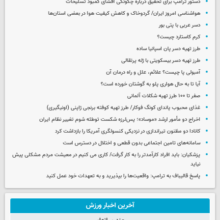
دستور ترامپ برای تحقیق درباره چگونگی افشای کمبود تسلیحات
هواشناسی امروز ایران/ گردوخاک و کاهش کیفیت هوا در بعضی استان‌ها
دسر عربی با پتی بور
کرم کاستارد چیست؟
طرز تهیه دسر پان اسپانیا ساده
طرز تهیه دسر بیسکویتی با ژله پرتقالی
آمبولی پا چیست؟ علائم، علل و راه درمان آن
آیا تا به حال هواری پلو به گوشتان خورده است؟
صفر تا ۱۰۰ طرز تهیه شکلات آلمانی
غذای محبوب پاندای کونگ فوکار/ طرز تهیه کوفته برنجی ژاپنی (اونیگیری)
اخراج دو مأمور ارشد «موساد»؛ پس‌لرزه شکست توطئه شوم تغییر نظام ایران
کانادا دو مظنون تیراندازی در نزدیکی کنسولگری آمریکا را بازداشت کرد
سامانه‌های تامین اجتماعی بدون قطعی و اختلال در دسترس است
پزشکیان: باید افراد کارآمدتر را به کار گرفت/ کاری می کنیم در معیشت مردم مشکلی پیش
نیاید
پاسخ قالیباف به ترامپ: واقعیت‌ها را بپذیرید و به تعهدات خود عمل کنید
آخرین اخبار ورزش