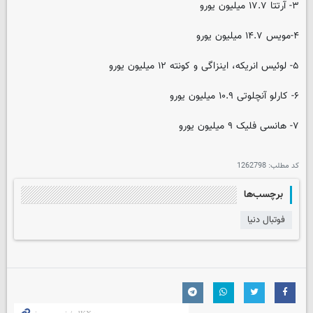
۳- آرتتا ۱۷.۷ میلیون یورو
۴-مویس ۱۴.۷ میلیون یورو
۵- لوئیس انریکه، اینزاگی و کونته ۱۲ میلیون یورو
۶- کارلو آنچلوتی ۱۰.۹ میلیون یورو
۷- هانسی فلیک ۹ میلیون یورو
کد مطلب:
1262798
برچسب‌ها
فوتبال دنیا