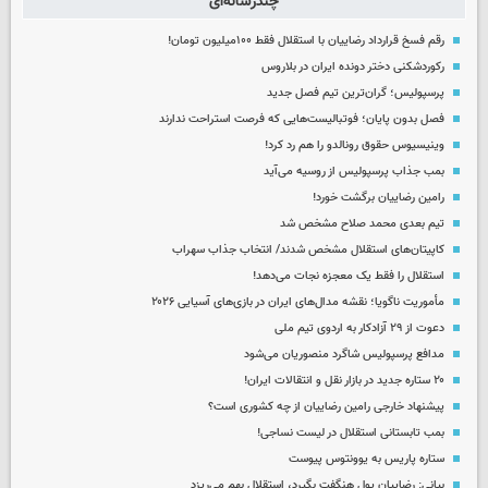
چندرسانه‌ای
رقم فسخ قرارداد رضاییان با استقلال فقط ۱۰۰میلیون تومان!
رکوردشکنی دختر دونده ایران در بلاروس
پرسپولیس؛ گران‌ترین تیم فصل جدید
فصل بدون پایان؛ فوتبالیست‌هایی که فرصت استراحت ندارند
وینیسیوس حقوق رونالدو را هم رد کرد!
بمب جذاب پرسپولیس از روسیه می‌آید
رامین رضاییان برگشت خورد!
تیم بعدی محمد صلاح مشخص شد
کاپیتان‌های استقلال مشخص شدند/ انتخاب جذاب سهراب
استقلال را فقط یک معجزه نجات می‌دهد!
مأموریت ناگویا؛ نقشه مدال‌های ایران در بازی‌های آسیایی ۲۰۲۶
دعوت از ۲۹ آزادکار به اردوی تیم ملی
مدافع پرسپولیس شاگرد منصوریان می‌شود
۲۰ ستاره جدید در بازار نقل و انتقالات ایران!
پیشنهاد خارجی رامین رضاییان از چه کشوری است؟
بمب تابستانی استقلال در لیست نساجی!
ستاره پاریس به یوونتوس پیوست
بیانی: رضاییان پول هنگفت بگیرد، استقلال بهم می‌ریزد