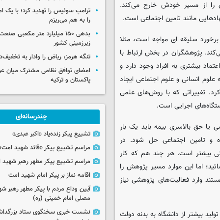
را از مسیر خودش خارج می‌کند.
ترامپ سوئیس را تهدید کرد؛ با یک ام
ادهایی مانند تامین اجتماعی است.
را به هم می‌ریزم
بدهی ۱۵۰ میلیارد متر مکعبی صن
برخورد سلیقه ای مواجه است، مثلا
زیرزمینی کشور
‌کند. پژوهشگران در بخش ارتباط با
تنگه هرمز، ریاض را وادار به تخفیف‌
تماد بیشتری به افراد وجود دارد و
امضای توافق نظامی مشترک میان عر
ه علوم انسانی و علوم اجتماعی ایجاد
پاکستان و ترکیه
کرد. تغییراتی که با روش‌های علمی
ستگاه‌های اجرایی است.
چندرسانه‌ای
 یا حق بالاسری بیمه باید یک بار
تشییع پیکر زنده‌یاد «اکبر عبدی»
 و تامین اجتماعی حل شود. در
مراسم تشییع پیکر «قائد شهید امت»
تی بیشتر است. هر چند هم که کار
مراسم تشییع پیکر مطهر رهبر شهید ان
تید؛ اما این موارد مسیر پژوهش را
اقامه نماز بر پیکر امام شهید امت
ند وارد فعالیت‌های پژوهشی نیاز
آیین وداع مردم با پیکر مطهر رهبر شه
مصلی امام خمینی (ره)
نشست خبری سخنگوی ستاد بزرگدا
شعار سال ۱۴۰۳ اظهار کرد: جهش تولید بیشتر از دانشگاه به بدنه دولت