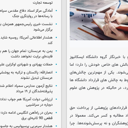
توسعه تجارت
آمادگی مرکز اسناد دفاع مقدس سپاه 
با رسانه‌ها در روایتگری جنگ
نشست خبری رئیس‌جمهور همزمان با ر
برگزار می‌شود
هشدار اطلاعاتی آمریکا: روسیه شاید ب
کند
یمن به عربستان: تمام جهان را هم 
فایده‌ای برایت نخواهد داشت
ا خبرنگار گروه دانشگاه
ایسکانیوز
چالش های خاص خودش را دارد؛ اما
حملات پهپادی و شهپادی اوکراین علی
‌شوند. یکی از مهم‌ترین چالش‌های
انصارالله: پاکستان و ترکیه به پوششی
عربستان تبدیل نشوند
 به چالش های قرارداد دانشگاه ها
نتایج آزمون مدارس سمپاد اعلام شد/
رد، در حالیکه در پژوهش های علوم
پذیرفته‌شدگان از ۱۹ مرداد
ارزپاشی دولت آمریکا هم جواب نداد؛ 
دوباره در سراشیبی
 قراردادهای پژوهشی از پرداخت حق
بحران در راه‌آهن انگلیس ادامه دارد؛
 اجتماعی ۷ درصد از هر قرارداد مطالبه و کسر می‌کند. معمولا در
قطعی 90 ثانیه‌ای برق
وهشگران و نه پرسش‌شونده‌ها. چرا
هشدار سرمربی پرسپولیس به جاسو