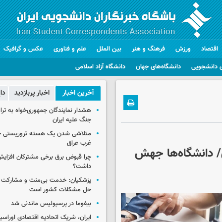
اقتصاد
ورزش
فرهنگ و هنر
بین الملل
علم و فناوری
عکس و گرافیک
 دانشجویی
دانشگاه‌های جهان
دانشگاه آزاد اسلامی
آخرین اخبار
اخبار پربازدید
دا
هشدار نمایندگان جمهوری‌خواه به ترا
جنگ علیه ایران
متلاشی شدن یک هسته تروریستی خ
غرب عراق
/ دانشگاه‌ها جهش
چرا قبوض برق برخی مشترکان افزایش 
داشت؟
پزشکیان: خدمت بی‌منت و مشارکت م
حل مشکلات کشور است
بیفوما در پرسپولیس ماندنی شد
ایران، شریک اتحادیه اقتصادی اوراسی