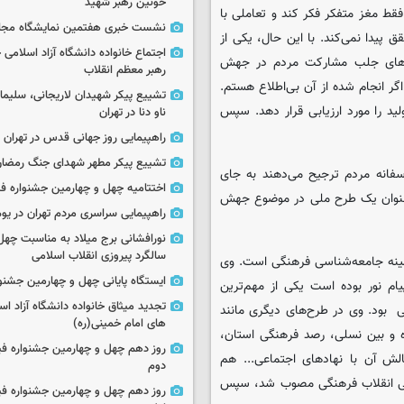
خونین رهبر شهید
قط مغز متفکر فکر کند و تعاملی با
نشست خبری هفتمین نمایشگاه مجا
 پیدا نمی‌کند. با این حال، یکی از
اجتماع خانواده دانشگاه آزاد اسلامی
ش های جلب مشارکت مردم در جهش
رهبر معظم انقلاب
گر انجام شده از آن بی‌اطلاع هستم.
تشییع پیکر شهیدان لاریجانی، سلیما
 را مورد ارزیابی قرار دهد. سپس
ناو دنا در تهران
راهپیمایی روز جهانی قدس در تهران
تشییع پیکر مطهر شهدای جنگ رمضان 
فانه مردم ترجیح می‌دهند به جای
اختتامیه چهل و چهارمین جشنواره فی
به عنوان یک طرح ملی در موضوع جهش
راهپیمایی سراسری مردم تهران در یوم‌الله ۲۲
نورافشانی برج میلاد به مناسبت چهل
سالگرد پیروزی انقلاب اسلامی
ینه جامعه‌شناسی فرهنگی است. وی
ایستگاه پایانی چهل و چهارمین جشنو
گاه پیام نور بوده است یکی از مهم‌ترین
تجدید میثاق خانواده دانشگاه آزاد اسل
بود. وی در طرح‌های دیگری مانند
های امام خمینی(ره)
 و بین نسلی، رصد فرهنگی استان،
روز دهم چهل و چهارمین جشنواره ف
 آن با نهادهای اجتماعی... هم
دوم
لی انقلاب فرهنگی مصوب شد، سپس
روز دهم چهل و چهارمین جشنواره ف