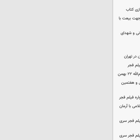
زی کتاب
 جهت بیعت با
نی و شهدای
در تهران
لم فجر
 بهمن
‌ و هفتمین
اره فیلم فجر
امی با آرمان
یلم فجر سری
یلم فجر سری