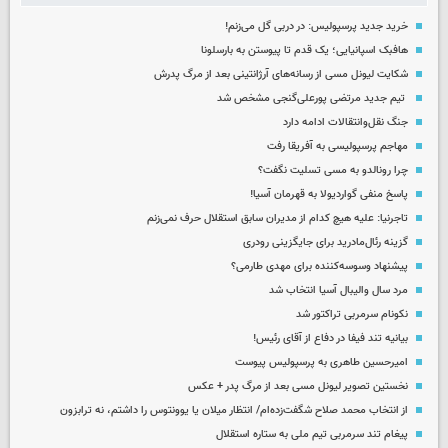
خرید جدید پرسپولیس: در دربی گل می‌زنم!
هافبک اسپانیایی؛ یک قدم تا پیوستن به بارسلونا
شکایت لیونل مسی از رسانه‌های آرژانتینی بعد از مرگ پدرش
تیم جدید مرتضی پورعلی‌گنجی مشخص شد
جنگ نقل‌وانتقالات ادامه دارد
مهاجم پرسپولیسی به آفریقا رفت
چرا رونالدو به مسی تسلیت نگفت؟
پاسخ منفی گواردیولا به قهرمان آسیا!
تاجرنیا: علیه هیچ کدام از مدیران سابق استقلال حرف نمی‌زنم
گزینه رئال‌مادرید برای جایگزینی رودری
پیشنهاد وسوسه‌کننده برای مهدی طارمی؟
مرد سال والیبال آسیا انتخاب شد
نکونام سرمربی تراکتور شد
بیانیه تند فیفا در دفاع از آقای رئیس!
امیرحسین طاهری به پرسپولیس پیوست
نخستین تصویر لیونل مسی بعد از مرگ پدر + عکس
از انتخاب محمد صلاح شگفت‌زده‌ام/ انتظار میلان یا یوونتوس را داشتم، نه ترابزون
پیغام تند سرمربی تیم ملی به ستاره استقلال