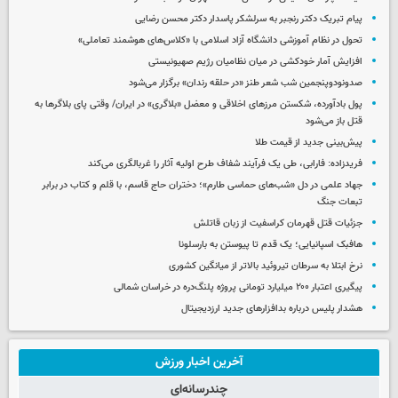
پیام تبریک دکتر رنجبر به سرلشکر پاسدار دکتر محسن رضایی
تحول در نظام آموزشی دانشگاه آزاد اسلامی با «کلاس‌های هوشمند تعاملی»
افزایش آمار خودکشی در میان نظامیان رژیم صهیونیستی
صدونودوپنجمین شب شعر طنز «در حلقه رندان» برگزار می‌شود
پول بادآورده، شکستن مرزهای اخلاقی و معضل «بلاگری» در ایران/ وقتی پای بلاگرها به
قتل باز می‌شود
پیش‌بینی جدید از قیمت طلا
فریدزاده: فارابی، طی یک فرآیند شفاف طرح اولیه آثار را غربالگری می‌کند
جهاد علمی در دل «شب‌های حماسی طارم»؛ دختران حاج قاسم، با قلم و کتاب در برابر
تبعات جنگ
جزئیات قتل قهرمان کراسفیت از زبان قاتلش
هافبک اسپانیایی؛ یک قدم تا پیوستن به بارسلونا
نرخ ابتلا به سرطان تیروئید بالاتر از میانگین کشوری
پیگیری اعتبار ۲۰۰ میلیارد تومانی پروژه پلنگ‌دره در خراسان شمالی
هشدار پلیس درباره بدافزارهای جدید ارزدیجیتال
آخرین اخبار ورزش
چندرسانه‌ای