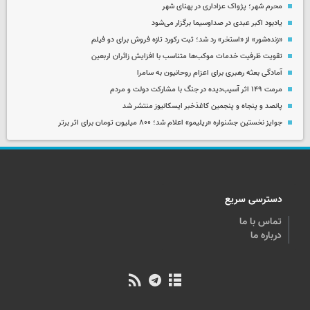
محرم شهر؛ پژواک عزاداری در پهنای شهر
یادبود اکبر عبدی در صداوسیما برگزار می‌شود
«زنده‌شور» از «استخر» رد شد؛ ثبت رکورد تازه فروش برای دو فیلم
تقویت ظرفیت خدمات موکب‌ها متناسب با افزایش زائران اربعین
آمادگی بعثه رهبری برای اعزام روحانیون به سامرا
مرمت ۱۴۹ اثر آسیب‌دیده در جنگ با مشارکت دولت و مردم
پانصد و پنجاه و پنجمین کاغذخبر ایسکانیوز منتشر شد
جوایز نخستین جشنواره «ریلیمو» اعلام شد؛ ۸۰۰ میلیون تومان برای اثر برتر
دسترسی سریع
تماس با ما
درباره ما