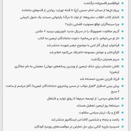
ابوالقاسم قاسم‌زاده درگذشت
پرواز دل‌ها از میدان امام حسین (ع) تا قبله تهران؛ روایتی از قدم‌های جامانده
انتشار کتاب انقلاب مشروطه؛ از تولد تا مرگ/ بازخوانی مستند یک تحول تاریخی
چرا سینماگران توقع مصونیت قضایی دارند؟
گریم متفاوت عموپورنگ را در سریال جدید تلویزیون ببینید + عکس
«از تو می‌خوانم، با تو می‌مانم»؛ دعوت جاماندگان اربعین به کتاب
فراخوان ارسال آثار ادبی با موضوع «رهبر شهید» منتشر شد
کارگردانان و عوامل مجموعه «اعتراف می‌کنم» اعلام شد
مریم همتیان درگذشت
تلاش دشمنان برای حذف اربعین از ویترین رسانه‌های جهانی/ معضلی به نام «بلاگری
اربعین»
فرزاد فرزین مجری «صحنه» شد
پیش بینی استقرار ۳هزار موکب در مسیر پیاده‌روی «جاماندگان ابعین»/ آغاز مراسم از ساعت
۶ صبح
کمک‌های مردمی؛ از توسعه حرم‌ها تا رونق تولید و اشتغال
سینماها روز اربعین تعطیل هستند
کلاغ و یک تریلر سیاسی متفاوت
پانصد و پنجاه و ششمین کاغذخبر ایسکانیوز منتشر شد
«سرسره بازی» کتابی برای حل تعارض در موقعیت‌های روزمره کودکان