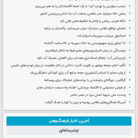
ترامپ سوئیس را تهدید کرد؛ با یک امضا اقتصادتان را به هم می‌ریزم
بدهی ۱۵۰ میلیارد متر مکعبی صنعت آب به ذخایر زیرزمینی کشور
تنگه هرمز، ریاض را وادار به تخفیف‌دهی نفتی کرد
امضای توافق نظامی مشترک میان عربستان، پاکستان و ترکیه
استانبول میزبان سوپرجام اسپانیا شد
۱۷ تجاوز رژیم صهیونیستی به خاک سوریه در ۴۸ ساعت گذشته
دودستگی در میان فدراسیون‌های عضو فیفا به خاطر اینفانتینو
بازچرخانی آب؛ راهکار استانداری همدان برای کاهش مصرف آب تازه
تأکید امام جمعه بوشهر بر تقویت قدرت داخلی در کنار مقاومت در برابر تهدیدهای خارجی
از وان حمام تا استخر کشاورزی؛ همه منابع آب برای کودکان خطرآفرین‌اند
گرگاس، دورگه‌ای رام‌نشدنی با پیامدهای خطرناک برای روستاها
از هوش مصنوعی تا اقتصاد چرخشی؛ نقشه راه صنعت مبلمان ملایر
وحدت ملی جبهه اصلی نبرد در عصر حاضر
آمریکا همکاری‌های نظامی روسیه و چین با کوبا را هدف گرفت
آخرین اخبار فرهنگ‌وهنر
چندرسانه‌ای