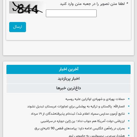
*
لطفا متن تصویر را در جعبه متن وارد کنید
ارسال
آخرین اخبار
اخبار پربازدید
داغ‌ترین خبرها
حملات پهپادی و شهپادی اوکراین علیه روسیه
انصارالله: پاکستان و ترکیه به پوششی برای تجاوزات عربستان تبدیل نشوند
نتایج آزمون مدارس سمپاد اعلام شد/ ثبت‌نام پذیرفته‌شدگان از ۱۹ مرداد
ارزپاشی دولت آمریکا هم جواب نداد؛ ین ژاپن دوباره در سراشیبی
بحران در راه‌آهن انگلیس ادامه دارد؛ پیامدهای قطعی 90 ثانیه‌ای برق
هشدار سرمربی پرسپولیس به جاسوس تیم