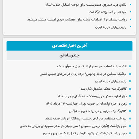
تقلای وزیر تندروی صهیونیست برای توجیه اشغال جنوب لبنان
ابوالقاسم قاسم‌زاده درگذشت
روایت پزشکیان از اقدامات دولت برای معیشت مردم امشب منتشر می‌شود
پاییز پرباران در راه ایران
آخرین اخبار اقتصادی
چندرسانه‌ای
۱۹۴ هزار انشعاب غیر مجاز از شبکه برق جمع‌آوری شد
ترافیک سنگین در جاده چالوس/ تردد روان در مرزهای زمینی کشور
پاییز پرباران در راه ایران
کالابرگ سه دهک مشمول شارز شد
بازار اجاره مسکن در بن‌بست؛ سقف‌گذاری جواب نداد
رهن و اجاره آپارتمان در جنوب تهران چهارشنبه ۱۴ مرداد ۱۴۰۵
کالابرگ یک میلیونی در نبرد با تورم سه‌رقمی
پرداخت مستقیم مزد کافی نیست؛ پیمانکاران باید حذف شوند
موج بازگشت زائران اربعین حسینی / مرز مهران در صدر مسیرهای ورودی به کشور
بورس رشد کرد/ شکستن رکورد تاریخی کانال ۵.۴ میلیون واحدی