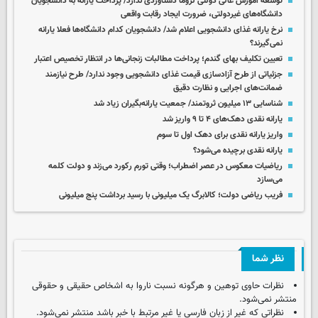
توسعه آموزش عالی دولتی لزوما دستاوردی ندارد/ پرداخت یارانه به دانشجویان
دانشگاه‌های غیردولتی، ضرورت ایجاد رقابت واقعی
نرخ یارانه غذای دانشجویی اعلام شد/ دانشجویان کدام دانشگاه‌ها فعلا یارانه
نمی‌گیرند؟
تعیین تکلیف بهای گندم؛ پرداخت مطالبات زنجانی‌ها در انتظار تخصیص اعتبار
جزئیاتی از طرح آزادسازی قیمت‌ غذای دانشجویی وجود ندارد/ طرح نیازمند
ضمانت‌های اجرایی و نظارت دقیق
شناسایی ۱۳ میلیون ثروتمند/ جمعیت یارانه‌بگیران زیاد شد
یارانه نقدی دهک‌های ۴ تا ۹ واریز شد
واریز یارانه نقدی برای دهک اول تا سوم
یارانه نقدی برچیده می‌شود؟
ریاضیات معکوس در عصر اضطراب؛ وقتی تورم رکورد می‌زند و دولت کلمه
می‌سازد
فریب ریاضی دولت؛ کالابرگ یک میلیونی با رسید برداشت پنج میلیونی
نظر شما
نظرات حاوی توهین و هرگونه نسبت ناروا به اشخاص حقیقی و حقوقی
منتشر نمی‌شود.
نظراتی که غیر از زبان فارسی یا غیر مرتبط با خبر باشد منتشر نمی‌شود.