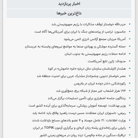
اخبار پربازدید
داغ‌ترین خبرها
حزب‌الله خواستار توقف مذاکرات با رژیم صهیونیستی شد
جانسون: ترامپ از پیامدهای جنگ با ایران برای آمریکایی‌ها آگاه است
آمریکا میزبان مجمع آژانس انرژی اتمی می‌شود
حمله گسترده موشکی و پهپادی صنعا به مواضع نیروهای وابسته به عربستان
ادامه حملات رژیم صهیونیستی به جنوب لبنان
مدودف: ژاپن تابع آمریکاست
هشدار کارشناسان سازمان ملل درباره «غزه‌ خاموش» در کوبا
مصر خواستار تدوین چشم‌انداز مشترک عربی برای امنیت منطقه شد
رکوردشکنی دختر دونده ایران در بلاروس
۱۹۴ هزار انشعاب غیر مجاز از شبکه برق جمع‌آوری شد
پنتاگون جلسه اضطراری برای تأمین تسلیحات برگزار می‌کند
وزیر بهداشت: توسعه آموزش پزشکی، سرمایه‌گذاری برای آینده کشور است
ربیعی: دلسوزان ایران معتقدند مسیر درست راهبرد وفاق باید ادامه یابد
وزارت اطلاعات: ۲۱ عامل موساد و ۴ عضو باندهای مسلح بازداشت شدند
رایزنی برای راه‌اندازی رشته زبان کره‌ای و برگزاری آزمون TOPIK در ایران
ترافیک سنگین در جاده چالوس/ تردد روان در مرزهای زمینی کشور