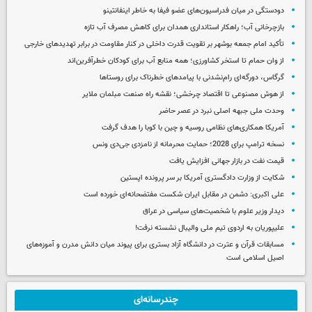
دودستگی در میان فدراسیون‌های عضو فیفا به خاطر اینفانتینو
بازچرخانی آب؛ راهکار استانداری همدان برای کاهش مصرف آب تازه
تأکید امام جمعه بوشهر بر تقویت قدرت داخلی در کنار مقاومت در برابر تهدیدهای خارجی
از وان حمام تا استخر کشاورزی؛ همه منابع آب برای کودکان خطرآفرین‌اند
گرگاس، دورگه‌ای رام‌نشدنی با پیامدهای خطرناک برای روستاها
از هوش مصنوعی تا اقتصاد چرخشی؛ نقشه راه صنعت مبلمان ملایر
وحدت ملی جبهه اصلی نبرد در عصر حاضر
آمریکا همکاری‌های نظامی روسیه و چین با کوبا را هدف گرفت
نسخه ترامپ برای 2028؛ حمایت محرمانه از نامزدی جی‌دی ونس
قیمت نفت در بازار جهانی افزایش یافت
شکایت از وزارت دادگستری آمریکا بر سر پرونده اپستین
علی اکبری: دشمن در مقابل ایران شکست مفتضحانه‌ای خورده است
دیدار وزیر علوم با شخصیت‌های سیاسی در عراق
علیپوریان به اردوی تیم ملی والیبال نشسته نرفت!
مسابقات قرآن و عترت در دانشگاه آزاد بستری برای پیوند میان دانش مدرن و آموزه‌های
اصیل اسلامی است
چندرسانه‌ای