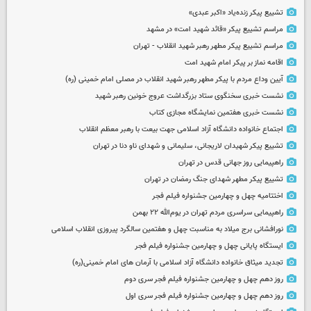
تشییع پیکر زنده‌یاد «اکبر عبدی»
مراسم تشییع پیکر «قائد شهید امت» در مشهد
مراسم تشییع پیکر مطهر رهبر شهید انقلاب - تهران
اقامه نماز بر پیکر امام شهید امت
آیین وداع مردم با پیکر مطهر رهبر شهید انقلاب در مصلی امام خمینی (ره)
نشست خبری سخنگوی ستاد بزرگداشت عروج خونین رهبر شهید
نشست خبری هفتمین نمایشگاه مجازی کتاب
اجتماع خانواده دانشگاه آزاد اسلامی جهت بیعت با رهبر معظم انقلاب
تشییع پیکر شهیدان لاریجانی، سلیمانی و شهدای ناو دنا در تهران
راهپیمایی روز جهانی قدس در تهران
تشییع پیکر مطهر شهدای جنگ رمضان در تهران
اختتامیه چهل و چهارمین جشنواره فیلم فجر
راهپیمایی سراسری مردم تهران در یوم‌الله ۲۲ بهمن
نورافشانی برج میلاد به مناسبت چهل‌ و هفتمین سالگرد پیروزی انقلاب اسلامی
ایستگاه پایانی چهل و چهارمین جشنواره فیلم فجر
تجدید میثاق خانواده دانشگاه آزاد اسلامی با آرمان های امام خمینی(ره)
روز دهم چهل و چهارمین جشنواره فیلم فجر سری دوم
روز دهم چهل و چهارمین جشنواره فیلم فجر سری اول