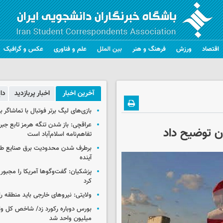
اقتصاد
ورزش
فرهنگ و هنر
بین الملل
علم و فناوری
عکس و گرافیک
آخرین اخبار
اخبار پربازدید
دا
بازی‌های لیگ برتر فوتبال با تماشاگر ب
عراقچی: باز شدن تنگه هرمز تابع جب
ان توضیح داد
تفاهم‌نامه اسلام‌آباد است
برطرف شدن محدودیت‌ برق صنایع طی
آینده
پزشکیان: گفت‌وگوها آمریکا را مجبور
کرد
ولایتی: نیروهای خارجی باید منطقه را
میلیون واحد شد