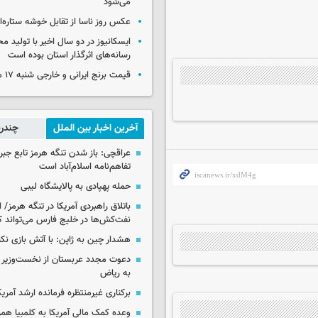
می‌شود
عکس روز ناسا از تقابل خوشه ستاره‌ای 
ایسکانیوز در دو سال اخیر با تولید مح
رسانه‌های اثرگذار استان بوده است
قیمت برنج ایرانی و خارجی شنبه ۱۷ مرداد ۱۴۰۵
آخرین اخبار بین الملل
چندرس
عراقچی: باز شدن تنگه هرمز تابع جب
تفاهم‌نامه اسلام‌آباد است
حمله پهپادی به پالایشگاه لیبی
باتلاق راهبردی آمریکا در تنگه هرمز/
نفت‌کش‌ها در خلیج فارس می‌تواند ک
هشدار چین به ژاپن: با آتش بازی نکن
دعوت مجدد عربستان از نخست‌وزیر ع
به ریاض
برکناری غیرمنتظره فرمانده ارشد آمریکا
وعده کمک مالی آمریکا به کلمبیا همزما