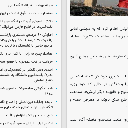
حمله پهپادی به پالایشگاه لیبی
هشدار نسبت به وقوع تندباد در تهرا
باتلاق راهبردی آمریکا در تنگه هرمز/
نفت‌کش‌ها در خلیج فارس می‌تواند ک
بنان اعلام کرد که به مجتبی امانی
افزایش ۶۰ درصدی مستمری‌ بازنش
ک مربوط به حاکمیت کشورها احترام
واقعیت ۳۰ درصد است/ چرا در پ
مزایای جانبی بازنشستگان با تردید بر
هشدار چین به ژاپن: با آتش بازی نکن
ارت خارجه لبنان به دلیل موضع گیری
«روایت در قاب عمودی» با حضور سه 
آینده‌پژوهی نقشی در تصمیم‌گیری آ
ندارد/ پاسخگویی دانشگاه به جامعه، 
اب کاربری خود در شبکه اجتماعی
دقیق آمایش
را واشنگتن در حالی که خود رژیم
سلیح و تقویت دیگر ارتش‌ها ممانعت
۱۴۰۵
 خلع سلاح بروند، در معرض حمله و
لایحه جنایات بین‌المللی و اصلاح قان
د.
تنگه هرمز اولویت‌های هفته جاری 
نرخ سود بین‌بانکی افزایش یافت
رای امنیت ملت‌های منطقه آگاه است
انتقام ایران با پایان حضور آمریکا در