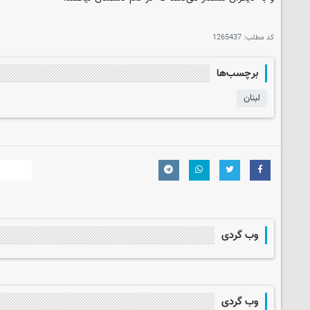
کد مطلب:
1265437
برچسب‌ها
لبنان
وب گردی
وب گردی