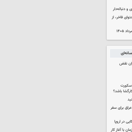
و دنباله‌دار
توای فاخر، از
انه‌ای
ران نقض
 اسکورت
ارگشا باشد؟
ید
راق برای سفر
یی در اروپا
ن با آغاز کار