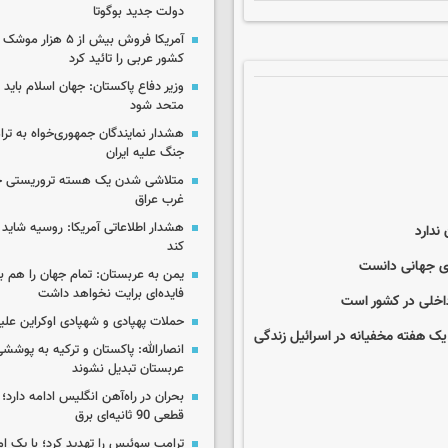
دولت جدید بوگوتا
آمریکا فروش بیش از ۵ 
کشور عربی را تائید کرد
وزیر دفاع پاکستان: جهان اسلام باید در
متحد شود
هشدار نمایندگان جمهوری‌خواه به ترا
جنگ علیه ایران
متلاشی شدن یک هسته تروریستی خ
غرب عراق
هشدار اطلاعاتی آمریکا: روسیه شاید ب
ندارد
کند
های جهانی دانست
یمن به عربستان: تمام جهان را هم 
فایده‌ای برایت نخواهد داشت
 داخلی در کشور است
حملات پهپادی و شهپادی اوکراین علی
یک هفته مخفیانه در اسرائیل زندگی
انصارالله: پاکستان و ترکیه به پوششی
عربستان تبدیل نشوند
بحران در راه‌آهن انگلیس ادامه دارد؛
قطعی 90 ثانیه‌ای برق
ترامپ سوئیس را تهدید کرد؛ با یک ام