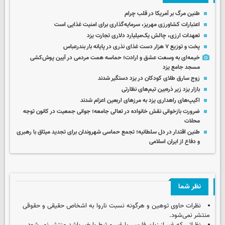
طنین مرگ بر آمریکا در قلب چرام
اعتبارات کشاورزی مهریز، سرمایه‌گذاری برای امنیت غذایی است
تعهدات ارزی، چالش یک‌میلیارد دلاری تجارت یزد
پخت و توزیع ۷ هزار دست غذای نذری در پایانه بار بندرعباس
خیمه‌ای به وسعت عشق و ارادت؛ حماسه همت مردمی در آیین پوش‌کشی
مسجد جامع یزد
زوج سارق طلای کودکان در یزد دستگیر شدند
بازار یزد زیر ذره‌بین تیم‌های نظارتی
اکیپ‌های راهداری یزد به مرزهای اربعین اعزام شدند
ضرورت بازخوانی نقش خانواده در تعالی جامعه؛ جوانی جمعیت در کانون توجه
محلات
طنین اقتدار در دل سلطانیه؛ تجمع حماسی شهروندان برای تجدید میثاق با رهبری
و دفاع از ایران اسلامی
نظر شما
نظرات حاوی توهین و هرگونه نسبت ناروا به اشخاص حقیقی و حقوقی
منتشر نمی‌شود.