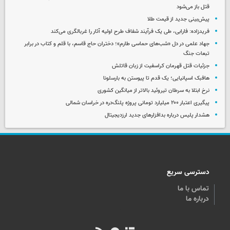
قتل باز می‌شود
پیش‌بینی جدید از قیمت طلا
فریدزاده: فارابی، طی یک فرآیند شفاف طرح اولیه آثار را غربالگری می‌کند
جهاد علمی در دل «شب‌های حماسی طارم»؛ دختران حاج قاسم، با قلم و کتاب در برابر
تبعات جنگ
جزئیات قتل قهرمان کراسفیت از زبان قاتلش
هافبک اسپانیایی؛ یک قدم تا پیوستن به بارسلونا
نرخ ابتلا به سرطان تیروئید بالاتر از میانگین کشوری
پیگیری اعتبار ۲۰۰ میلیارد تومانی پروژه پلنگ‌دره در خراسان شمالی
هشدار پلیس درباره بدافزارهای جدید ارزدیجیتال
دسترسی سریع
تماس با ما
درباره ما