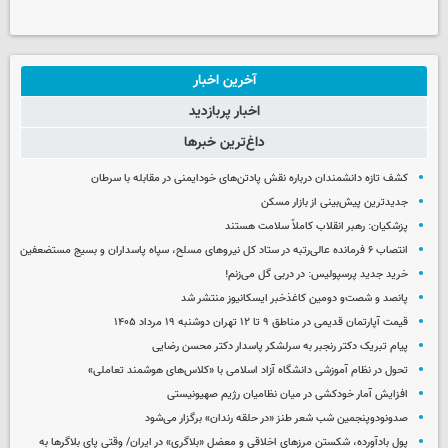
آخرین اخبار
اخبار پربازدید
داغ‌ترین خبرها
کشف تازه دانشمندان درباره نقش پادتن‌های خودایمنی در مقابله با سرطان
جدیدترین پیش‌بینی از بازار مسکن
پزشکیان: رهبر انقلاب کاملاً سلامت هستند
انتصاب ۶ فرمانده عالی‌رتبه در ستاد کل نیروهای مسلح، سپاه پاسداران و بسیج مستضعفین
خرید جدید پرسپولیس: در دربی گل می‌زنم!
پانصد و شصت‌و دومین کاغذخبر ایسکانیوز منتشر شد
قیمت آپارتمان قدیمی در مناطق ۹ تا ۱۲ تهران دوشنبه ۱۹ مرداد ۱۴۰۵
پیام تبریک دکتر رنجبر به سرلشکر پاسدار دکتر محسن رضایی
تحول در نظام آموزشی دانشگاه آزاد اسلامی با «کلاس‌های هوشمند تعاملی»
افزایش آمار خودکشی در میان نظامیان رژیم صهیونیستی
صدونودوپنجمین شب شعر طنز «در حلقه رندان» برگزار می‌شود
پول بادآورده، شکستن مرزهای اخلاقی و معضل «بلاگری» در ایران/ وقتی پای بلاگرها به