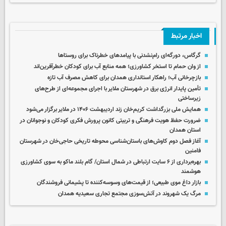
اخبار مرتبط
گرگاس، دورگه‌ای رام‌نشدنی با پیامدهای خطرناک برای روستاها
از وان حمام تا استخر کشاورزی؛ همه منابع آب برای کودکان خطرآفرین‌اند
بازچرخانی آب؛ راهکار استانداری همدان برای کاهش مصرف آب تازه
تأمین پایدار انرژی برق در شهرستان ملایر با اجرای مجموعه‌ای از طرح‌های
زیرساختی
همایش ملی بزرگداشت کریم‌خان زند اردیبهشت ۱۴۰۶ در ملایر برگزار می‌شود
ضرورت حفظ هویت فرهنگی و تربیتی کانون پرورش فکری کودکان و نوجوانان در
استان همدان
آغاز فصل دوم کاوش‌های باستان‌شناسی محوطه تاریخی حاجی‌خان در شهرستان
فامنین
بهره‌برداری از ۶ سایت ارتباطی در شمال استان/ گام بلند ماکو به سوی کشاورزی
هوشمند
بازار داغ موی طبیعی؛ از قیمت‌های وسوسه‌کننده تا پشیمانی فروشندگان
مرگ یک شهروند در آتش‌سوزی مجتمع تجاری سعیدیه همدان