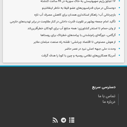
۱۷ تجاوز رژیم صهیونیستی به خاک سوریه در ۴۸ ساعت گذشته
دودستگی در میان فدراسیون‌های عضو فیفا به خاطر اینفانتینو
بازچرخانی آب؛ راهکار استانداری همدان برای کاهش مصرف آب تازه
تأکید امام جمعه بوشهر بر تقویت قدرت داخلی در کنار مقاومت در برابر تهدیدهای خارجی
از وان حمام تا استخر کشاورزی؛ همه منابع آب برای کودکان خطرآفرین‌اند
گرگاس، دورگه‌ای رام‌نشدنی با پیامدهای خطرناک برای روستاها
از هوش مصنوعی تا اقتصاد چرخشی؛ نقشه راه صنعت مبلمان ملایر
وحدت ملی جبهه اصلی نبرد در عصر حاضر
آمریکا همکاری‌های نظامی روسیه و چین با کوبا را هدف گرفت
دسترسی سریع
تماس با ما
درباره ما