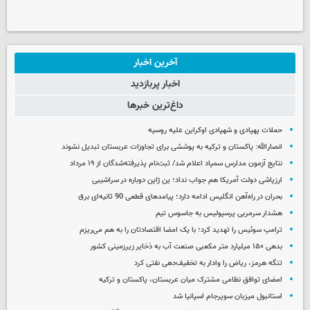
آخرین اخبار
اخبار پربازدید
داغ‌ترین خبرها
حملات پهپادی و شهپادی اوکراین علیه روسیه
انصارالله: پاکستان و ترکیه به پوششی برای تجاوزات عربستان تبدیل نشوند
نتایج آزمون مدارس سمپاد اعلام شد/ ثبت‌نام پذیرفته‌شدگان از ۱۹ مرداد
ارزپاشی دولت آمریکا هم جواب نداد؛ ین ژاپن دوباره در سراشیبی
بحران در راه‌آهن انگلیس ادامه دارد؛ پیامدهای قطعی 90 ثانیه‌ای برق
هشدار سرمربی پرسپولیس به جاسوس تیم
ترامپ سوئیس را تهدید کرد؛ با یک امضا اقتصادتان را به هم می‌ریزم
بدهی ۱۵۰ میلیارد متر مکعبی صنعت آب به ذخایر زیرزمینی کشور
تنگه هرمز، ریاض را وادار به تخفیف‌دهی نفتی کرد
امضای توافق نظامی مشترک میان عربستان، پاکستان و ترکیه
استانبول میزبان سوپرجام اسپانیا شد