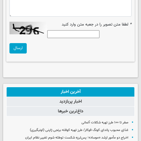
*
لطفا متن تصویر را در جعبه متن وارد کنید
ارسال
آخرین اخبار
اخبار پربازدید
داغ‌ترین خبرها
صفر تا ۱۰۰ طرز تهیه شکلات آلمانی
غذای محبوب پاندای کونگ فوکار/ طرز تهیه کوفته برنجی ژاپنی (اونیگیری)
اخراج دو مأمور ارشد «موساد»؛ پس‌لرزه شکست توطئه شوم تغییر نظام ایران