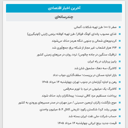
آخرین اخبار اقتصادی
چندرسانه‌ای
صفر تا ۱۰۰ طرز تهیه شکلات آلمانی
غذای محبوب پاندای کونگ فوکار/ طرز تهیه کوفته برنجی ژاپنی (اونیگیری)
کریدورهای شمالی و جنوبی تنگه هرمز حذف می‌شوند
۱۹۴ هزار انشعاب غیر مجاز از شبکه برق جمع‌آوری شد
ترافیک سنگین در جاده چالوس/ تردد روان در مرزهای زمینی کشور
پاییز پرباران در راه ایران
کالابرگ سه دهک مشمول شارز شد
بازار اجاره مسکن در بن‌بست؛ سقف‌گذاری جواب نداد
رهن و اجاره آپارتمان در جنوب تهران چهارشنبه ۱۴ مرداد ۱۴۰۵
کالابرگ یک میلیونی در نبرد با تورم سه‌رقمی
پرداخت مستقیم مزد کافی نیست؛ پیمانکاران باید حذف شوند
موج بازگشت زائران اربعین حسینی / مرز مهران در صدر مسیرهای ورودی به کشور
بورس رشد کرد/ شکستن رکورد تاریخی کانال ۵.۴ میلیون واحدی
حساب‌ شرکت ملی نفت ایران بسته شد
قیمت جدید برنج ایرانی چهارشنبه ۱۴ مرداد ۱۴۰۵