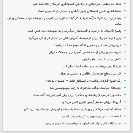
کانادا دو مظنون تیراندازی در نزدیکی کنسولگری آمریکا را بازداشت کرد
سامانه‌های تامین اجتماعی بدون قطعی و اختلال در دسترس است
پزشکیان: باید افراد کارآمدتر را به کار گرفت/ کاری می کنیم در معیشت مردم مشکلی پیش
نیاید
پاسخ قالیباف به ترامپ: واقعیت‌ها را بپذیرید و به تعهدات خود عمل کنید
وزیر علوم: تجربه ایران در توسعه آموزش عالی در اختیار عراق قرار می‌گیرد
کریدورهای شمالی و جنوبی تنگه هرمز حذف می‌شوند
ضربه مغزی بیش از ۷۰۰ نظامی آمریکایی در حملات ایران
لفاظی جدید ترامپ علیه ایران
آمریکا تحریم‌های جدیدی علیه کوبا اعمال کرد
افزایش سطح آماده‌باش نظامی و امنیتی در عراق
رقم فسخ قرارداد رضاییان با استقلال فقط ۱۰۰میلیون تومان!
حزب‌الله خواستار توقف مذاکرات با رژیم صهیونیستی شد
جانسون: ترامپ از پیامدهای جنگ با ایران برای آمریکایی‌ها آگاه است
آمریکا میزبان مجمع آژانس انرژی اتمی می‌شود
حمله گسترده موشکی و پهپادی صنعا به مواضع نیروهای وابسته به عربستان
ادامه حملات رژیم صهیونیستی به جنوب لبنان
نمایشگاه دائمی تولیدات ایران و آذربایجان راه‌اندازی می‌شود