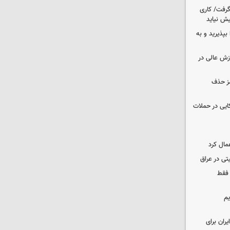
 گرفت/ کاری
ش نیاید
بپذیرید و به
وزش عالی در
مز حذف
نظامی آمریکایی در حملات
مال کرد
تی در عراق
 فقط
یم
ران برای