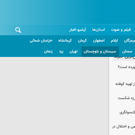
فیلم و صوت
استان‌ها
آرشیو اخبار
رمزگان
ایلام
اصفهان
کرمان
کرمانشاه
خراسان شمالی
سمنان
سیستان و بلوچستان
تهران
یزد
زنجان
غ‌ترین خبرها
خورده است؟
 تهیه کوفته
لرزه شکست
 کنسولگری
ی و اختلال در