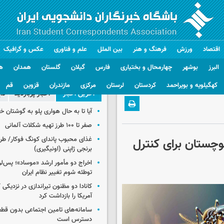
اقتصاد
ورزش
فرهنگ و هنر
بین الملل
علم و فناوری
عکس و گرافیک
البرز
بوشهر
چهارمحال و بختیاری
فارس
گیلان
گلستان
همدان
ه
کهگیلویه و بویراحمد
کردستان
لرستان
مرکزی
مازندران
قزوین
قم
آخرین اخبار
اخبار پربازدید
دا
آیا تا به حال هواری پلو به گوشتان 
صفر تا ۱۰۰ طرز تهیه شکلات آلمانی
غذای محبوب پاندای کونگ فوکار/ طرز
وچستان برای کنترل
برنجی ژاپنی (اونیگیری)
اخراج دو مأمور ارشد «موساد»؛ پس‌
توطئه شوم تغییر نظام ایران
کانادا دو مظنون تیراندازی در نزدیکی
آمریکا را بازداشت کرد
سامانه‌های تامین اجتماعی بدون قطع
دسترس است