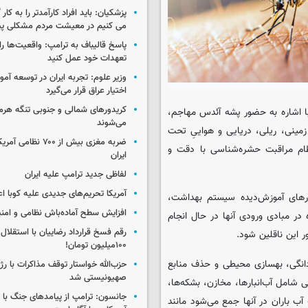
پزشکیان: باید افراد کارآمدتر را به کار
می کنیم در معیشت مردم مشکلی پی
پاسخ قالیباف به ترامپ: واقعیت‌ها را 
تعهدات خود عمل کنید
وزیر علوم: تجربه ایران در توسعه آم
اختیار عراق قرار می‌گیرد
کریدورهای شمالی و جنوبی تنگه هر
با اشاره به حضور پشه آئدس مهاجم،
می‌شوند
مینی، ریلی، دریایی و هواییِ تحت
ضربه مغزی بیش از ۷۰۰ 
ظام مراقبت حشره‌شناسی با دقت و
ایران
لفاظی جدید ترامپ علیه ایران
آمریکا تحریم‌های جدیدی علیه کوبا اع
رهای آموزش‌دیده سیستم بهداشت،
افزایش سطح آماده‌باش نظامی و امنی
ر مبادی ورودی آنها در حال انجام
رقم فسخ قرارداد رضاییان با استقلال
این ناقلین شود.
۱۰۰میلیون تومان!
دانگی، بهسازی محیطی و حذف منابع
حزب‌الله خواستار توقف مذاکرات با رژ
صهیونیستی شد
 شامل آب‌انبارها، مخازن، بشکه‌ها،
جانسون: ترامپ از پیامدهای جنگ با ای
آب باران در آنها جمع می‌شود مانند