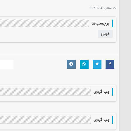
کد مطلب:
1271664
برچسب‌ها
خودرو
وب گردی
وب گردی