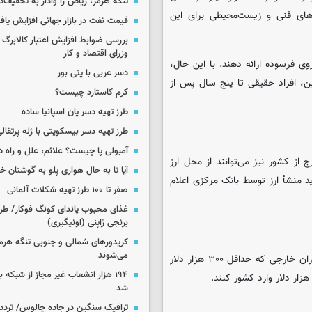
تنگه هرمز، ریاض را وادار به تخفیف‌
دهای فنی و زیست‌محیطی برای این
قیمت نفت در بازار جهانی افزایش یاف
بررسی ضوابط افزایش اعتبار کالابر
وزرای اقتصاد و کار
ی فرسوده ارائه دهند. با این حال،
دسر عربی با پتی بور
ن، افراد حقیقی تا پنج سال پس از
کرم کاستارد چیست؟
طرز تهیه دسر پان اسپانیا ساده
طرز تهیه دسر بیسکویتی با ژله پرتقال
آمبولی پا چیست؟ علائم، علل و راه د
 خارج از کشور نیز می‌توانند از محل ارز
آیا تا به حال هواری پلو به گوشتان 
د منشأ ارز توسط بانک مرکزی اعلام
صفر تا ۱۰۰ طرز تهیه شکلات آلمانی
غذای محبوب پاندای کونگ فوکار/ طرز
برنجی ژاپنی (اونیگیری)
کریدورهای شمالی و جنوبی تنگه هر
می‌شوند
در گامی دیگر برای جذب سرمایه خارجی، دولت اعلام کرده سرمایه‌گذاران خارجی که حداقل ۳۰۰ هزار دلار
۱۹۴ هزار انشعاب غیر مجاز از شبکه 
شد
ترافیک سنگین در جاده چالوس/ تردد 