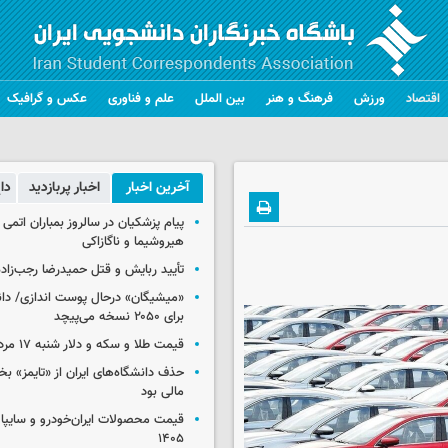
اقتصاد
ورزش
فرهنگ و هنر
بین الملل
علم و فناوری
عکس و گرافیک
آخرین اخبار
اخبار پربازدید
دا
پیام پزشکیان در سالروز بمباران اتمی 
هیروشیما و ناگازاکی
تأیید ربایش و قتل حمیدرضا رجب‌زاده
«میشیگان» درحال پوست اندازی/ دا
برای ۲۰۵۰ نسخه می‌پیچد
قیمت طلا و سکه و دلار شنبه ۱۷ مرداد ۱۴۰۵
حذف دانشگاه‌های ایران از «تایمز» بخ
مالی بود
۱۴۰۵