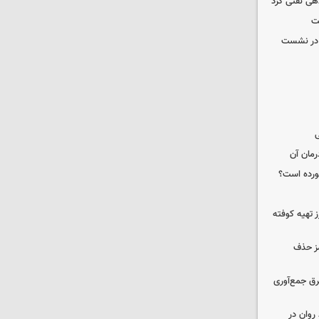
دهی نفتی کرد
ت
گ در نشست
ی
رمان آن
خورده است؟
 تهیه کوفته
مز حذف
برق جمع‌آوری
روان در