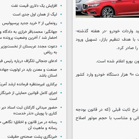
افزایش یک دلاری قیمت نفت
لیگ از همان اول جدی است
رونمایی از ۲ خرید جدید پرسپولیس
ید واردات خودرو -در هفته گذشته-
جهانگیر: محمدباقر خرازی به دادگاه و
احضار شد / آخرین وضعیت پرونده سا
ا هدف تنظیم بازار، تسهیل ورود
دعوت مجدد عربستان از نخست‌وزیر ع
ا صادر کرد.
به ریاض
ادعای جنجالی تلگراف درباره رئیس فی
صنعت و معدن باید در اولویت جهاد
همچنین آنطور که فرشاد مقیمی معاون وزیر صمت اعلام کرده قرار است ۹۰ هزار دستگاه خودرو وارد کشور
استان باشد
برکناری غیرمنتظره فرمانده ارشد آمریکا
اجرای کامل قوانین حمایتی از خبرنگا
است
حضور میدانی کارکنان ثبت اسناد دیر 
 نرخ ثابت قبلی (که در قانون بودجه
کناری با پویش «نذر خدمت»
ت پلکانی و متناسب با حجم موتور اصلاح
رسانه در مرز قانون و اخلاق؛ نگاهی 
رسانه و ماهیت آن
خبرنگاری پشت صحنه‌ی حقیقت