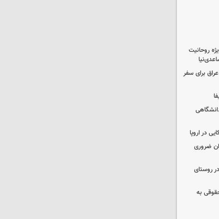
یژه روحانیت
عدی‌نیا
راق برای سفر
فا
دانشگاهی
یی در اروپا
ران ضروری
در روستای
حقوقی به