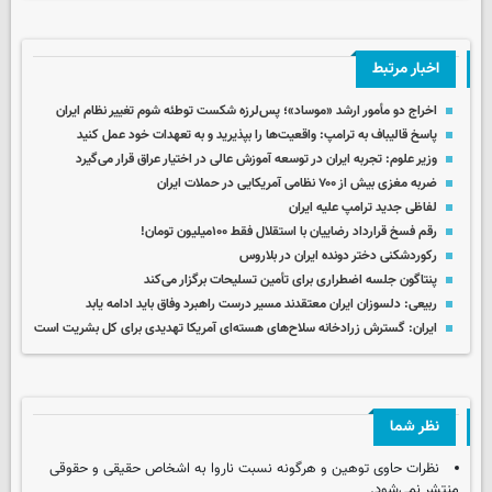
اخبار مرتبط
اخراج دو مأمور ارشد «موساد»؛ پس‌لرزه شکست توطئه شوم تغییر نظام ایران
پاسخ قالیباف به ترامپ: واقعیت‌ها را بپذیرید و به تعهدات خود عمل کنید
وزیر علوم: تجربه ایران در توسعه آموزش عالی در اختیار عراق قرار می‌گیرد
ضربه مغزی بیش از ۷۰۰ نظامی آمریکایی در حملات ایران
لفاظی جدید ترامپ علیه ایران
رقم فسخ قرارداد رضاییان با استقلال فقط ۱۰۰میلیون تومان!
رکوردشکنی دختر دونده ایران در بلاروس
پنتاگون جلسه اضطراری برای تأمین تسلیحات برگزار می‌کند
ربیعی: دلسوزان ایران معتقدند مسیر درست راهبرد وفاق باید ادامه یابد
ایران: گسترش زرادخانه سلاح‌های هسته‌ای آمریکا تهدیدی برای کل بشریت است
نظر شما
نظرات حاوی توهین و هرگونه نسبت ناروا به اشخاص حقیقی و حقوقی
منتشر نمی‌شود.