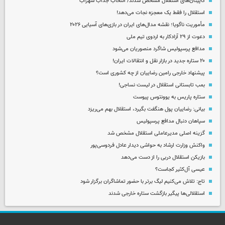
کاپیتان‌های استقلال مشخص شدند/ انتخاب جذاب سهراب
استقلال را فقط یک معجزه نجات می‌دهد!
مأموریت ناگویا؛ نقشه مدال‌های ایران در بازی‌های آسیایی ۲۰۲۶
دعوت از ۲۹ آزادکار به اردوی تیم ملی
مدافع پرسپولیس شاگرد منصوریان می‌شود
۲۰ ستاره جدید در بازار نقل و انتقالات ایران!
پیشنهاد خارجی رامین رضاییان از چه کشوری است؟
بمب تابستانی استقلال در لیست نساجی!
ستاره پاریس به یوونتوس پیوست
بیانی: رضاییان پول هنگفت بگیرد، استقلال بهم می‌ریزد
سپاهان دنبال مدافع پرسپولیس
گزینه اصلی مدیرعاملی استقلال مشخص شد
واکنش وزارت ارشاد به حواشی دیدار عادل فردوسی‌پور
بازیکن استقلال دربی را از دست می‌دهد
عیسی آل‌کثیر کجاست؟
تاج: تلاش می‌کنیم لیگ برتر با حضور تماشاگران برگزار شود
استقلالی‌ها پیگیر بازگشت ستاره خارجی شدند