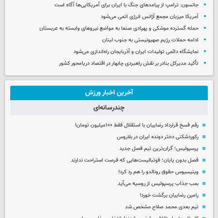
جانسون: ترامپ از پیامدهای جنگ با ایران برای آمریکایی‌ها آگاه است
آمریکا میزبان مجمع آژانس انرژی اتمی می‌شود
حمله گسترده موشکی و پهپادی صنعا به مواضع نیروهای وابسته به عربستان
ادامه حملات رژیم صهیونیستی به جنوب لبنان
نمایشگاه دائمی تولیدات ایران و آذربایجان راه‌اندازی می‌شود
تأکید مدیرکل بنادر بر نقش راهبردی چابهار در اقتصاد دریامحور کشور
آخرین اخبار ورزش
چندرسانه‌ای
رقم فسخ قرارداد رضاییان با استقلال فقط ۱۰۰میلیون تومان!
رکوردشکنی دختر دونده ایران در بلاروس
پرسپولیس؛ گران‌ترین تیم فصل جدید
فصل بدون پایان؛ فوتبالیست‌هایی که فرصت استراحت ندارند
وینیسیوس حقوق رونالدو را هم رد کرد!
بمب جذاب پرسپولیس از روسیه می‌آید
رامین رضاییان برگشت خورد!
تیم بعدی محمد صلاح مشخص شد