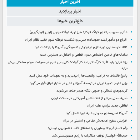
آخرین اخبار
اخبار پربازدید
داغ‌ترین خبرها
غذای محبوب پاندای کونگ فوکار/ طرز تهیه کوفته برنجی ژاپنی (اونیگیری)
اخراج دو مأمور ارشد «موساد»؛ پس‌لرزه شکست توطئه شوم تغییر نظام ایران
کانادا دو مظنون تیراندازی در نزدیکی کنسولگری آمریکا را بازداشت کرد
سامانه‌های تامین اجتماعی بدون قطعی و اختلال در دسترس است
پزشکیان: باید افراد کارآمدتر را به کار گرفت/ کاری می کنیم در معیشت مردم مشکلی پیش
نیاید
پاسخ قالیباف به ترامپ: واقعیت‌ها را بپذیرید و به تعهدات خود عمل کنید
وزیر علوم: تجربه ایران در توسعه آموزش عالی در اختیار عراق قرار می‌گیرد
کریدورهای شمالی و جنوبی تنگه هرمز حذف می‌شوند
ضربه مغزی بیش از ۷۰۰ نظامی آمریکایی در حملات ایران
لفاظی جدید ترامپ علیه ایران
آمریکا تحریم‌های جدیدی علیه کوبا اعمال کرد
افزایش سطح آماده‌باش نظامی و امنیتی در عراق
رقم فسخ قرارداد رضاییان با استقلال فقط ۱۰۰میلیون تومان!
حزب‌الله خواستار توقف مذاکرات با رژیم صهیونیستی شد