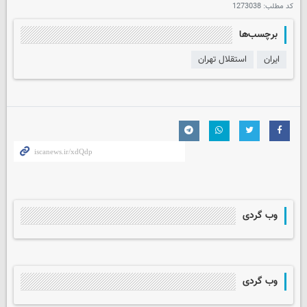
کد مطلب:
1273038
برچسب‌ها
ایران
استقلال تهران
وب گردی
وب گردی