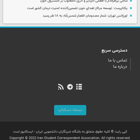
شامی پرطرفدار با طعمی دلپذیر و اثری نامطلوب بر کلسترول خون
یکتاپرست: توسعه مراکز اهدای خون تضمین‌کننده امنیت درمان کشور است
اورژانس تهران: شمار مصدومان انفجار شمس‌آباد به ۱۸ نفر رسید
دسترسی سریع
تماس با ما
درباره ما
نسخه دسکتاپ
کپی رایت © کلیه حقوق متعلق به باشگاه خبرنگاران دانشجویی ایران - ایسکانیوز است
Copyright © 2022 Iran Student Correspondent Association. All rights reserved.