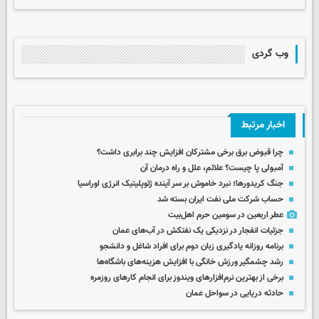
وب گردی
اخبار مرتبط
چرا قبوض برق برخی مشترکان افزایش چند برابری داشت؟
آمبولی پا چیست؟ علائم، علل و راه درمان آن
جنگ کریدورها؛ نبرد خاموش بر سر آینده ژئوپلیتیک انرژی اوراسیا
حساب‌ شرکت ملی نفت ایران بسته شد
عطر اربعین در سومین حرم اهل‌بیت
جزئیات انفجار در نزدیکی یک نفتکش در آب‌های عمان
برنامه روزانه یادگیری زبان دوم برای افراد شاغل و دانشجو
رشد چشمگیر ورزش خانگی با افزایش هزینه‌های باشگاه‌ها
برخی از بهترین نرم‌افزارهای ویندوز برای انجام کارهای روزمره
حادثه دریایی در سواحل عمان