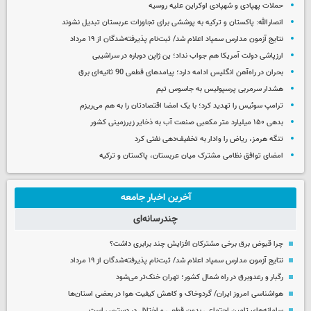
حملات پهپادی و شهپادی اوکراین علیه روسیه
انصارالله: پاکستان و ترکیه به پوششی برای تجاوزات عربستان تبدیل نشوند
نتایج آزمون مدارس سمپاد اعلام شد/ ثبت‌نام پذیرفته‌شدگان از ۱۹ مرداد
ارزپاشی دولت آمریکا هم جواب نداد؛ ین ژاپن دوباره در سراشیبی
بحران در راه‌آهن انگلیس ادامه دارد؛ پیامدهای قطعی 90 ثانیه‌ای برق
هشدار سرمربی پرسپولیس به جاسوس تیم
ترامپ سوئیس را تهدید کرد؛ با یک امضا اقتصادتان را به هم می‌ریزم
بدهی ۱۵۰ میلیارد متر مکعبی صنعت آب به ذخایر زیرزمینی کشور
تنگه هرمز، ریاض را وادار به تخفیف‌دهی نفتی کرد
امضای توافق نظامی مشترک میان عربستان، پاکستان و ترکیه
آخرین اخبار جامعه
چندرسانه‌ای
چرا قبوض برق برخی مشترکان افزایش چند برابری داشت؟
نتایج آزمون مدارس سمپاد اعلام شد/ ثبت‌نام پذیرفته‌شدگان از ۱۹ مرداد
رگبار و رعدوبرق در راه شمال کشور؛ تهران خنک‌تر می‌شود
هواشناسی امروز ایران/ گردوخاک و کاهش کیفیت هوا در بعضی استان‌ها
سامانه‌های تامین اجتماعی بدون قطعی و اختلال در دسترس است