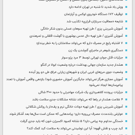
وزش باد شدید تا شنبه در تهران ادامه دارد
توقیف ۱۷۲ دستگاه خودروی لوکس و آپارتمان
شایعه «معافیت سربازان فراری» تکذیب شد
آموزش شیرینی پزی / طرز تهیه سوهان عسلی بدون شکر خانگی
آموزش آشپزی / طرز تهیه دال عدس بوشهری با گوشت قلقلی و تمرهندی
۷ اشتباه رایج در مصرف دارو که می‌تواند سلامتتان را به خطر بیندازد
دستگیری شوهر در ماجرای گم‌شدن یک زن
جزئیات قتل جوان تهرانی توسط ۳ مرد پژو سوار
هشدار جدید سازمان جهانی بهداشت درباره وضعیت ابولا در کنگو
وضعیت جوی مرزهای غربی ایران و شهرهای زیارتی عراق طی دو روز آینده
آموزش مجازی هرگز نمی‌تواند جایگزین آموزش حضوری شود/ بازدهی واقعی آموزش با تعدد
پیام‌رسان‌ها ایجاد نمی‌شود
جزئیات پرونده کلاهبرداری یک شرکت مهاجرتی با حدود ۳۰۰ شاکی
۴ علامت هشدار در پاها که می‌تواند نشانه مشکلات جدی سلامت باشد
آموزش شیرینی پزی / طرز تهیه دونات خانگی نرم و پف‌دار با روکش شکلاتی
عوارض بلندمدت مصرف بی‌رویه دارو؛ پیامدهایی که ممکن است سال‌ها بعد آشکار شوند
خستگی مداوم چه پیامی دارد؟ ۵ نشانه کمبود اکسیژن خون که باید جدی گرفت
کبد چرب و نقش قهوه؛ آیا این نوشیدنی می‌تواند به سلامت کبد کمک کند؟