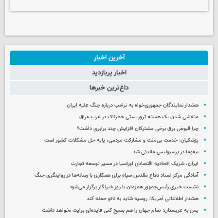
آخرین اخبار
اخبار پربازدید
داغ‌ترین خبرها
هشدار نمایندگان جمهوری‌خواه به ترامپ درباره جنگ علیه ایران
متلاشی شدن یک هسته تروریستی خطرناک در غرب عراق
چرا قبوض برق برخی مشترکان افزایش چند برابری داشت؟
پزشکیان: خدمت بی‌منت و مشارکت مردمی، پایه حل مشکلات کشور است
بیفوما در پرسپولیس ماندنی شد
ایران، شریک اتحادیه اقتصادی اوراسیا در مسیر توسعه تجارت
آمادگی مرکز اسناد دفاع مقدس سپاه برای همکاری با رسانه‌ها در روایتگری جنگ
نشست خبری رئیس‌جمهور همزمان با روز خبرنگار برگزار می‌شود
هشدار اطلاعاتی آمریکا: روسیه شاید به ناتو حمله کند
یمن به عربستان: تمام جهان را هم بسیج کنی فایده‌ای برایت نخواهد داشت