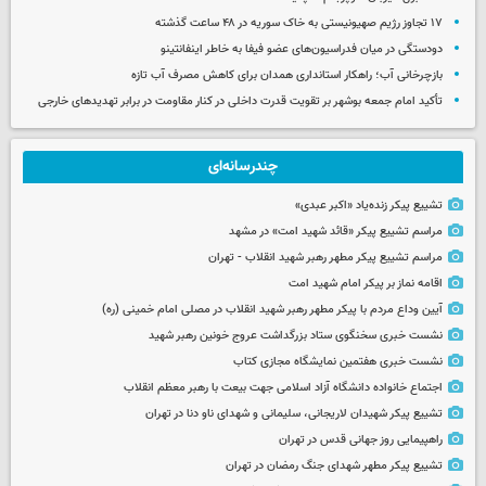
۱۷ تجاوز رژیم صهیونیستی به خاک سوریه در ۴۸ ساعت گذشته
دودستگی در میان فدراسیون‌های عضو فیفا به خاطر اینفانتینو
بازچرخانی آب؛ راهکار استانداری همدان برای کاهش مصرف آب تازه
تأکید امام جمعه بوشهر بر تقویت قدرت داخلی در کنار مقاومت در برابر تهدیدهای خارجی
چندرسانه‌ای
تشییع پیکر زنده‌یاد «اکبر عبدی»
مراسم تشییع پیکر «قائد شهید امت» در مشهد
مراسم تشییع پیکر مطهر رهبر شهید انقلاب - تهران
اقامه نماز بر پیکر امام شهید امت
آیین وداع مردم با پیکر مطهر رهبر شهید انقلاب در مصلی امام خمینی (ره)
نشست خبری سخنگوی ستاد بزرگداشت عروج خونین رهبر شهید
نشست خبری هفتمین نمایشگاه مجازی کتاب
اجتماع خانواده دانشگاه آزاد اسلامی جهت بیعت با رهبر معظم انقلاب
تشییع پیکر شهیدان لاریجانی، سلیمانی و شهدای ناو دنا در تهران
راهپیمایی روز جهانی قدس در تهران
تشییع پیکر مطهر شهدای جنگ رمضان در تهران