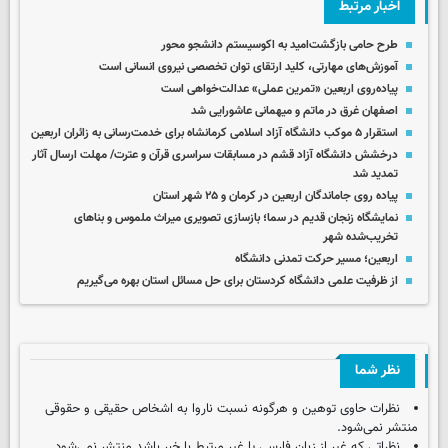
اخبار مرتبط
طرح حامی بازگشت‌امید به اکوسیستم دانشجو محور
آموزش‌های مهارتی، کلید ارتقای توان تخصصی نیروی انسانی است
پیاده‌روی اربعین «تمرین عملی» عدالت‌خواهی است
اصفهان غرق در ماتم و میهمانی عاشورایی شد
استقرار ۵ موکب دانشگاه آزاد اسلامی کرمانشاه برای خدمت‌رسانی به زائران اربعین
درخشش دانشگاه آزاد قشم در مسابقات سراسری قرآن و عترت/ مهلت ارسال آثار
تمدید شد
پیاده روی جاماندگان اربعین در کرمان و ۲۵ شهر استان
نمایشگاه زنجان قدیم در سما؛ بازسازی تصویری میراث ملموس و بناهای
تخریب‌شده شهر
اربعین؛ مسیر حرکت تمدنی دانشگاه
از ظرفیت علمی دانشگاه کردستان برای حل مسائل استان بهره می‌گیریم
نظر شما
نظرات حاوی توهین و هرگونه نسبت ناروا به اشخاص حقیقی و حقوقی
منتشر نمی‌شود.
نظراتی که غیر از زبان فارسی یا غیر مرتبط با خبر باشد منتشر نمی‌شود.