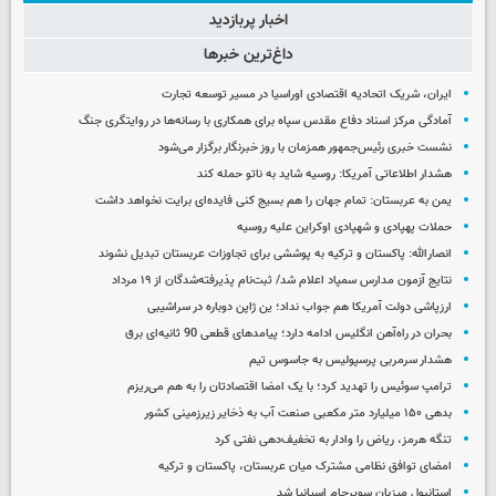
اخبار پربازدید
داغ‌ترین خبرها
ایران، شریک اتحادیه اقتصادی اوراسیا در مسیر توسعه تجارت
آمادگی مرکز اسناد دفاع مقدس سپاه برای همکاری با رسانه‌ها در روایتگری جنگ
نشست خبری رئیس‌جمهور همزمان با روز خبرنگار برگزار می‌شود
هشدار اطلاعاتی آمریکا: روسیه شاید به ناتو حمله کند
یمن به عربستان: تمام جهان را هم بسیج کنی فایده‌ای برایت نخواهد داشت
حملات پهپادی و شهپادی اوکراین علیه روسیه
انصارالله: پاکستان و ترکیه به پوششی برای تجاوزات عربستان تبدیل نشوند
نتایج آزمون مدارس سمپاد اعلام شد/ ثبت‌نام پذیرفته‌شدگان از ۱۹ مرداد
ارزپاشی دولت آمریکا هم جواب نداد؛ ین ژاپن دوباره در سراشیبی
بحران در راه‌آهن انگلیس ادامه دارد؛ پیامدهای قطعی 90 ثانیه‌ای برق
هشدار سرمربی پرسپولیس به جاسوس تیم
ترامپ سوئیس را تهدید کرد؛ با یک امضا اقتصادتان را به هم می‌ریزم
بدهی ۱۵۰ میلیارد متر مکعبی صنعت آب به ذخایر زیرزمینی کشور
تنگه هرمز، ریاض را وادار به تخفیف‌دهی نفتی کرد
امضای توافق نظامی مشترک میان عربستان، پاکستان و ترکیه
استانبول میزبان سوپرجام اسپانیا شد