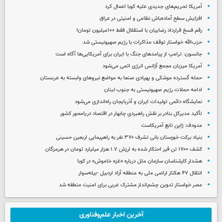
آمریکا تحریم‌های جدیدی علیه کوبا اعمال کرد
افزایش سطح آماده‌باش نظامی و امنیتی در عراق
رقم فسخ قرارداد رضاییان با استقلال فقط ۱۰۰میلیون تومان!
حزب‌الله خواستار توقف مذاکرات با رژیم صهیونیستی شد
جانسون: ترامپ از پیامدهای جنگ با ایران برای آمریکایی‌ها آگاه است
آمریکا میزبان مجمع آژانس انرژی اتمی می‌شود
حمله گسترده موشکی و پهپادی صنعا به مواضع نیروهای وابسته به عربستان
ادامه حملات رژیم صهیونیستی به جنوب لبنان
نمایشگاه دائمی تولیدات ایران و آذربایجان راه‌اندازی می‌شود
تأکید مدیرکل بنادر بر نقش راهبردی چابهار در اقتصاد دریامحور کشور
مدودف: ژاپن تابع آمریکاست
بنیاد برکت خوزستان بانی تشرف ۳۷۰ نفر به راهپیمایی اربعین حسینی
کشف ۱۷۰۰ تن قیر احتکار شده به ارزش ۱.۷ هزار میلیارد تومان در هرمزگان
هشدار کارشناسان سازمان ملل درباره «غزه‌ خاموش» در کوبا
انتقال ۴۷ هکتار اراضی ملی به منطقه آزاد اردبیل -بیله‌سوار
مصر خواستار تدوین چشم‌انداز مشترک عربی برای امنیت منطقه شد
آخرین اخبار علم‌وفناوری