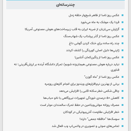
چندرسانه‌ای
عکس روز ناسا از ظاهر شبح‌وار حلقه زحل
فردا یک موشک به ماه می‌خورد
گزارش سی‌ان‌ان از ضربه ایران به قلب زیرساخت‌های هوش مصنوعی آمریکا
عکس روز ناسا از گذر پرشتاب یک شهاب‌سنگ
چند راه‌ ساده برای خنک کردن گوشی داغ
ژاپنی‌ها دلیل اصلی کوررنگی را کشف کردند
عکس روز ناسا از رنگین‌کمان آتشین!
نباید درباره هوش مصنوعی هیجان‌زده شویم/ تمرکز دانشگاه آینده بر ارزش‌آفرینی؛ نه
فناوری
عکس روز ناسا از "ماه گوزن"
برخی از بهترین نرم‌افزارهای ویندوز برای انجام کارهای روزمره
چاقی شکمی خطر سکته قلبی را افزایش می‌دهد
کاهش ۵۰ درصدی خوردگی تجهیزات نیروگاهی با نانو حباب‌ها
مصرف روزانه مولتی‌ویتامین در حفظ تحرک سالمندان موثر است
خطر افزایش مقاومت آنتی‌بیوتیکی در کودکان
سوسک‌ها "حافظه جمعی" دارند!
تماس‌های صوتی و تصویری در واتس‌اپ وب فعال شد