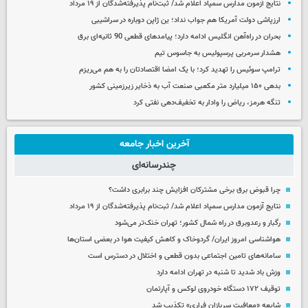
نتایج آزمون مدارس سمپاد اعلام شد/ ثبت‌نام پذیرفته‌شدگان از ۱۹ مرداد
ارزپاشی دولت آمریکا هم جواب نداد؛ ین ژاپن دوباره در سراشیبی
بحران در راه‌آهن انگلیس ادامه دارد؛ پیامدهای قطعی 90 ثانیه‌ای برق
هشدار سرمربی پرسپولیس به جاسوس تیم
ترامپ سوئیس را تهدید کرد؛ با یک امضا اقتصادتان را به هم می‌ریزم
بدهی ۱۵۰ میلیارد متر مکعبی صنعت آب به ذخایر زیرزمینی کشور
تنگه هرمز، ریاض را وادار به تخفیف‌دهی نفتی کرد
آخرین اخبار جامعه
چندرسانه‌ای
چرا قبوض برق برخی مشترکان افزایش چند برابری داشت؟
نتایج آزمون مدارس سمپاد اعلام شد/ ثبت‌نام پذیرفته‌شدگان از ۱۹ مرداد
رگبار و رعدوبرق در راه شمال کشور؛ تهران خنک‌تر می‌شود
هواشناسی امروز ایران/ گردوخاک و کاهش کیفیت هوا در بعضی استان‌ها
سامانه‌های تامین اجتماعی بدون قطعی و اختلال در دسترس است
وزش باد شدید تا شنبه در تهران ادامه دارد
توقیف ۱۷۲ دستگاه خودروی لوکس و آپارتمان
شایعه «معافیت سربازان فراری» تکذیب شد