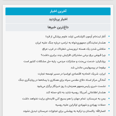
آخرین اخبار
اخبار پربازدید
داغ‌ترین خبرها
آغاز ثبت‌نام‌ آزمون کارشناسی ارشد علوم پزشکی از فردا
هشدار نمایندگان جمهوری‌خواه به ترامپ درباره جنگ علیه ایران
متلاشی شدن یک هسته تروریستی خطرناک در غرب عراق
چرا قبوض برق برخی مشترکان افزایش چند برابری داشت؟
پزشکیان: خدمت بی‌منت و مشارکت مردمی، پایه حل مشکلات کشور است
بیفوما در پرسپولیس ماندنی شد
ایران، شریک اتحادیه اقتصادی اوراسیا در مسیر توسعه تجارت
آمادگی مرکز اسناد دفاع مقدس سپاه برای همکاری با رسانه‌ها در روایتگری جنگ
نشست خبری رئیس‌جمهور همزمان با روز خبرنگار برگزار می‌شود
هشدار اطلاعاتی آمریکا: روسیه شاید به ناتو حمله کند
یمن به عربستان: تمام جهان را هم بسیج کنی فایده‌ای برایت نخواهد داشت
حملات پهپادی و شهپادی اوکراین علیه روسیه
انصارالله: پاکستان و ترکیه به پوششی برای تجاوزات عربستان تبدیل نشوند