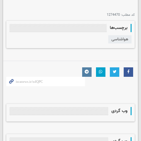
کد مطلب:
1274470
برچسب‌ها
هواشناسی
وب گردی