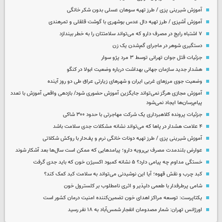
آموزش شیرینی پزی / طرز تهیه سوهان عسلی بدون شکر خانگی
آموزش آشپزی / طرز تهیه دال عدس بوشهری با گوشت قلقلی و تمرهندی
۷ اشتباه رایج در مصرف دارو که می‌تواند سلامتتان را به خطر بیندازد
دستگیری شوهر در ماجرای گم‌شدن یک زن
جزئیات قتل جوان تهرانی توسط ۳ مرد پژو سوار
هشدار جدید سازمان جهانی بهداشت درباره وضعیت ابولا در کنگو
وضعیت جوی مرزهای غربی ایران و شهرهای زیارتی عراق طی دو روز آینده
آموزش مجازی هرگز نمی‌تواند جایگزین آموزش حضوری شود/ بازدهی واقعی آموزش با تعدد
پیام‌رسان‌ها ایجاد نمی‌شود
جزئیات پرونده کلاهبرداری یک شرکت مهاجرتی با حدود ۳۰۰ شاکی
۴ علامت هشدار در پاها که می‌تواند نشانه مشکلات جدی سلامت باشد
آموزش شیرینی پزی / طرز تهیه دونات خانگی نرم و پف‌دار با روکش شکلاتی
عوارض بلندمدت مصرف بی‌رویه دارو؛ پیامدهایی که ممکن است سال‌ها بعد آشکار شوند
خستگی مداوم چه پیامی دارد؟ ۵ نشانه کمبود اکسیژن خون که باید جدی گرفت
کبد چرب و نقش قهوه؛ آیا این نوشیدنی می‌تواند به سلامت کبد کمک کند؟
شامی پرطرفدار با طعمی دلپذیر و اثری نامطلوب بر کلسترول خون
یکتاپرست: توسعه مراکز اهدای خون تضمین‌کننده امنیت درمان کشور است
اورژانس تهران: شمار مصدومان انفجار شمس‌آباد به ۱۸ نفر رسید