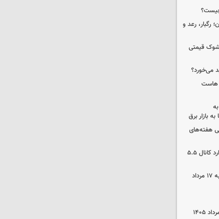
چیست؟
ن| هشدار برای ۸ استان؛ رگبار، رعد و
/ شوک قیمتی
د می‌خورد؟
ک هاست
به
به بازار برق
 هفته‌های
بورس دوباره رکورد زد/ شاخص کل وارد کانال ۵.۵
قیمت گوشی سامسونگ و آیفون شنبه ۱۷ مرداد