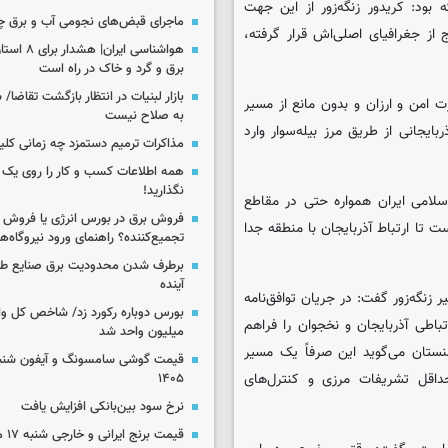
 بود: کریدور زنگه‌زور از این جهت
ماجرای قبض‌های نجومی آب و برق 
 از جغرافیای اصلی‌اش قرار گرفته،
هواشناسی ایرا
برق و گرد و خاک در راه است
بازار لبنیات در انتظار بازگشت تقاضا
 امن و ارزان و بدون مانع از مسیر
به صلاح نیست
ربایجانی از طریق مرز بیله‌سوار وارد
مذاکرات ترمیم دستمزد چه زمانی کلی
همه اطلاعات کسب‌ و کار را روی ی
نگذارید!
سلامی ایران همواره حتی در مقاطع
فروش برق در بورس انرژی یا فروش 
ست تا ارتباط آذربایجان با منطقه جدا
تجمیع‌کننده؟ راهنمای ورود نیروگاه‌ها 
برطرف شدن محدودیت‌ برق صنایع طی
آینده
زنگه‌زور گفت: در جریان توافق‌نامه
اطی آذربایجان و نخجوان را فراهم
میلیون واحد شد
نستان می‌گوید این صرفاً یک مسیر
داقل تشریفات مرزی و کنترل‌های
۱۴۰۵
نرخ سود بین‌بانکی افزایش یافت
قیمت برنج ایرانی و خارجی شنبه ۱۷ مرداد ۱۴۰۵