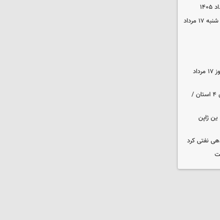
قیمت محصولات ایران‌خودرو و سایپا شنبه ۱۷ مرداد
قیمت زمان بازگشایی طلا و سکه امروز ۱۷ مرداد
هواشناسی ایران | هشدار نارنجی برای ۴ استان /
ین ژاپن
دهی نفتی کرد
ت