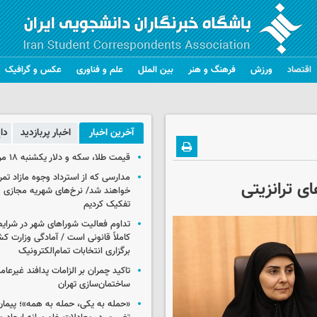
اقتصاد
ورزش
فرهنگ و هنر
بین الملل
علم و فناوری
عکس و گرافیک
آخرین اخبار
اخبار پربازدید
دا
قیمت طلا، سکه و دلار یکشنبه ۱۸ مرداد ۱۴۰۵
مدارسی که از استرداد وجوه مازاد تمر
ای ترانزیتی
خواهند شد/ نرخ‌های شهریه مجازی و
تفکیک کردیم
تداوم فعالیت شوراهای شهر در شرای
کاملاً قانونی است / آمادگی وزارت کش
برگزاری انتخابات تمام‌الکترونیک
تاکید چمران بر الزامات پدافند غیرعام
ساختمان‌سازی تهران
«حمله به یکی، حمله به همه»؛ پیما