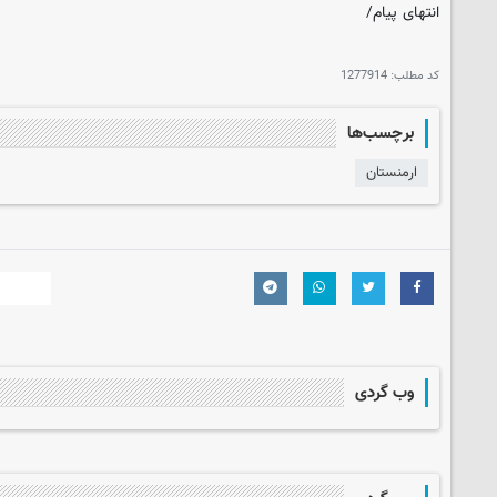
انتهای پیام/
کد مطلب:
1277914
برچسب‌ها
ارمنستان
وب گردی