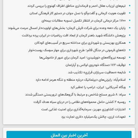
تیم‌های ارزیاب هلال احمر و فرمانداری مناطق اطراف کهنوج را بررسی کردند
تقویت هویت کرمانی و گفت‌وگو با نسل جوان در دستور کار فرهنگی استان
۱۷۰۰ مرکز درمانی کرمان در انتظار تکمیل تسویه مطالبات بیمه‌ای
پایان یک دهه وعده برای شرکت فرش کرمان؛ بخش‌های اولویت‌دار امسال مرمت می‌شوند
پژوهش دانشگاه شهید باهنر کرمان از ابعاد افت ریاضیات در ایران پرده برداشت
همکاری بهزیستی و شهرداری برای مداخله سریع در آسیب‌های کودکان
تله‌های فرمونی در جنگل قائم؛ طرح شهرداری برای مهار سوسک پوست‌خوار
توسعه نیروگاه‌های خورشیدی؛ امید کرمان برای عبور از خاموشی‌ها
توقیف ۱۷۲ دستگاه خودروی لوکس و آپارتمان
شایعه «معافیت سربازان فراری» تکذیب شد
اسلام‌آباد: رایزنی‌های دیپلماتیک درباره منطقه و تنگه هرمز ادامه دارد
وبگاه آمریکایی: ایران، ترامپ را تحقیر کرد
سپاه: ۸ شرور مسلح شاخص و مرتبط با گروهک‌های تروریستی دستگیر شدند
روسیه ۲ کشتی حامل محموله‌های نظامی را در دریای سیاه هدف گرفت
اعتبارات کشاورزی مهریز، سرمایه‌گذاری برای امنیت غذایی است
تعهدات ارزی، چالش یک‌میلیارد دلاری تجارت یزد
آخرین اخبار بین الملل