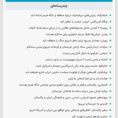
چندرسانه‌ای
اسلام‌آباد: رایزنی‌های دیپلماتیک درباره منطقه و تنگه هرمز ادامه دارد
وبگاه آمریکایی: ایران، ترامپ را تحقیر کرد
روسیه ۲ کشتی حامل محموله‌های نظامی را در دریای سیاه هدف گرفت
ونس: ایرانی‌ها طرف بسیار دشواری برای مذاکره هستند
رویترز: هشدار صریح ایران خطر شروع جنگ را متوقف کرد
جزئیات دیدار رئیس ستاد ارتش عربستان و فرمانده نیروی زمینی سنتکام
حماس: تل‌آویو به دنبال آتش‌بس نیست
کشته و زخمی شدن ۹ سرباز صهیونیست در جنوب لبنان
نتانیاهو: نخست وزیر هند یکی از بزرگترین دوستان اسرائیل است
پزشکیان: فلسطین هرگز از اولویت سیاست خارجی ایران خارج نخواهد شد
هشدار تند و تیز کره شمالی به ژاپن
المیادین: پاکستان و قطر در تلاش برای تنظیم سندی مختص تنگه هرمز هستند
بیانیه ارتش یمن درباره حمله به نفتکش عربستان
پیوندهای عمیق تاریخی، تمدنی، دینی و فرهنگی ایران و پاکستان
الزیدی به عربستان می‌رود
سفیر پاکستان: کانال‌های ارتباطی برای توافق بین ایران و آمریکا داریم
ترامپ باز هم ایران را تهدید کرد