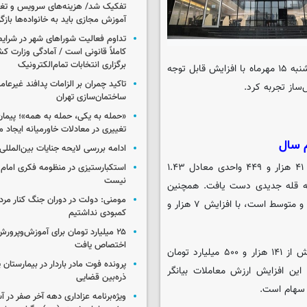
تفکیک شد/ هزینه‌های سرویس و تغذی
آموزش مجازی باید به خانواده‌ها بازگ
تداوم فعالیت شوراهای شهر در شرای
کاملاً قانونی است / آمادگی وزارت کش
برگزاری انتخابات تمام‌الکترونیک
، بازار سرمایه در معاملات امروز سه‌شنبه ۱۵ مهرماه با افزایش قابل توجه
تاکید چمران بر الزامات پدافند غیرعام
ساز تجربه کرد.
ساختمان‌سازی تهران
«حمله به یکی، حمله به همه»؛ پیما
تغییری در معادلات خاورمیانه ایجاد م
م سال
ادامه بررسی لایحه جنایات بین‌الملل
شاخص کل بورس اوراق بهادار تهران در پایان معاملات امروز با رشد ۴۱ هزار و ۴۴۹ واحدی معادل ۱.۴۳
استکبارستیزی در منظومه فکری امام
نیست
 واحد رسید و بار دیگر به قله جدیدی دست یافت. همچنین
مومنی: دولت در دوران جنگ کنار مردم
شاخص هم‌وزن که نشان‌دهنده روند عمومی‌تر سهام شرکت‌های کوچک و متوسط است، با افزایش ۷ هزار و
کمبودی نداشتیم
۲۵ میلیارد تومان برای آموزش‌وپرو
اختصاص یافت
بر اساس آمارهای موجود، ارزش معاملات خرد بازار سهام امروز به بیش از ۱۴۱ هزار و ۵۰۰ میلیارد تومان
پرونده فوت مادر باردار در بیمارستان پ
ین افزایش ارزش معاملات بیانگر
ذره‌بین قضایی
د سهام است.
ویژه‌برنامه عزاداری دهه آخر صفر در