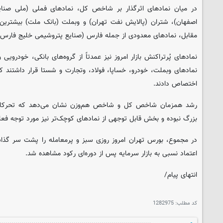
در میان نمادهای اثرگذار بر شاخص کل، نمادهای فملی (ملی صنای
اصفهان)، شتران (پالایش نفت تهران) و وبملت (بانک ملت) بیشترین ت
مقابل، نمادهای معدودی از جمله فارس (صنایع پتروشیمی خلیج فارس)
نمادهای پُرتراکنش بازار امروز نیز عمدتاً از گروه‌های بانکی، خودرویی
نمادهای وبملت، خودرو، خساپا، فولاد، وتجارت و شستا قرار داشتند ک
اختصاص دادند.
رشد همزمان شاخص کل و شاخص هم‌وزن نشان می‌دهد که تحرکات م
بزرگ نبوده و بخش قابل توجهی از نمادهای کوچک‌تر نیز مورد توجه فعالان 
در مجموع، بورس تهران امروز روزی سبز و پرمعامله را پشت سر گذاش
اعتماد نسبی به بازار سرمایه پس از دوره‌ای رکود مشاهده شد.
انتهای پیام/
کد مطلب:
1282975