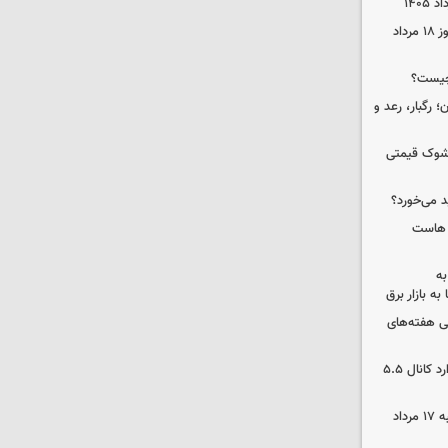
قیمت زمان بازگشایی طلا و سکه امروز ۱۸ مرداد
چیست؟
ن| هشدار برای ۸ استان؛ رگبار، رعد و
/ شوک قیمتی
د می‌خورد؟
ک هاست
به
به بازار برق
 هفته‌های
بورس دوباره رکورد زد/ شاخص کل وارد کانال ۵.۵
قیمت گوشی سامسونگ و آیفون شنبه ۱۷ مرداد