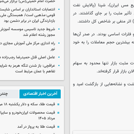
حضرت امام خمینی(س) برگزار می‌شو
ع مس ایران)، شپنا (پالایش نفت
انتصابات استانداران بر اساس شایست
أثیر مثبت را بر جای گذاشتند. در
قومی-مذهبی است/ همبستگی ملی،
 اثر منفی بر شاخص کل داشتند.
بازدارندگی ایران در برابر دشمن بود
شروط جدید تاسیس موسسه آموزش 
 و فلزات اساسی بودند. در صدر آن‌ها
مجوز رشته اعلام شد
ه بیشترین حجم معاملات را به خود
راه اندازی مرکز ملی آموزش مجازی در
نور
عامل اصلی قتل حمیدرضا رجب‌زاده 
ثبت بازار تنها محدود به سهام
عراقچی: باز شدن تنگه هرمز به شرایط
بازار قرار گرفته‌اند.
تفاهم با عمان مرتبط است
ت و نشانه‌هایی از بازگشت امید و
آخرین اخبار اقتصادی
چندرس
قیمت طلا، سکه و دلار یکشنبه ۱۸ مرداد ۱۴۰۵
مرداد ۱۴۰۵
قیمت طلا به پرواز در آمد