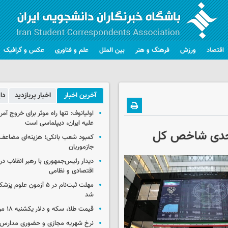
اقتصاد
ورزش
فرهنگ و هنر
بین الملل
علم و فناوری
عکس و گرافیک
آخرین اخبار
اخبار پربازدید
دا
اولیانوف: تنها راه موثر برای خروج آمر
علیه ایران، دیپلماسی است
کمبود شعب بانکی؛ هزینه‌ای مضاعف
جازموریان
دیدار رئیس‌جمهوری با رهبر انقلاب در
اقتصادی و نظامی
مهلت ثبت‌نام در ۵ آزمون عل
شد
قیمت طلا، سکه و دلار یکشنبه ۱۸ مرداد ۱۴۰۵
نرخ شهریه مجازی و حضوری مدارس غ