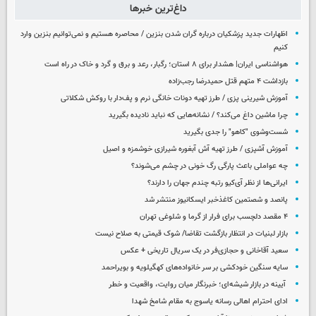
داغ‌ترین خبرها
اظهارات جدید پزشکیان درباره گران شدن بنزین / محاصره هستیم و نمی‌توانیم بنزین وارد
کنیم
هواشناسی ایران| هشدار برای ۸ استان؛ رگبار، رعد و برق و گرد و خاک در راه است
بازداشت ۴ متهم قتل حمیدرضا رجب‌زاده
آموزش شیرینی پزی / طرز تهیه دونات خانگی نرم و پف‌دار با روکش شکلاتی
چرا ماشین داغ می‌کند؟ / نشانه‌هایی که نباید نادیده بگیرید
شست‌وشوی "کاهو" را جدی بگیرید
آموزش آشپزی / طرز تهیه آش آبغوره شیرازی خوشمزه و اصیل
چه عواملی باعث پارگی رگ خونی در چشم می‌شوند؟
ایرانی‌ها از نظر آی‌کیو رتبه چندم جهان را دارند؟
پانصد و شصتمین کاغذخبر ایسکانیوز منتشر شد
۴ مقصد دلچسب برای فرار از گرما و شلوغی تهران
بازار لبنیات در انتظار بازگشت تقاضا/ شوک قیمتی به صلاح نیست
سعید آقاخانی و حجازی‌فر در یک سریال تاریخی + عکس
سایه سنگین خودکشی بر سر خانواده‌های کهگیلویه و بویراحمد
آیینه در بازار شیشه‌ای؛ خبرنگار میان روایت، واقعیت و خطر
ادای احترام اهالی رسانه یاسوج به مقام شامخ شهدا