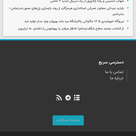
شهاب حسینی و رعنا آزادی‌ور در یک سریال جدید + عکس
بازدید میدانی معاون عمرانی استانداری هرمزگان از روند بازسازی پل‌های محور بندرعباس–
بندرخمیر
نیروگاه خورشیدی ۱۲.۵ مگاواتی پالایشگاه بید بلند بهبهان وارد مدار تولید شد
از انتخاب محمد صلاح شگفت‌زده‌ام/ انتظار میلان یا یوونتوس را داشتم، نه ترابزون
دسترسی سریع
تماس با ما
درباره ما
نسخه دسکتاپ