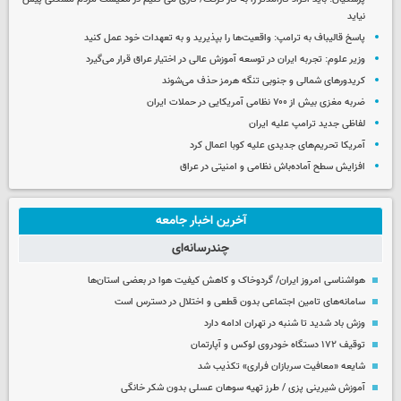
نیاید
پاسخ قالیباف به ترامپ: واقعیت‌ها را بپذیرید و به تعهدات خود عمل کنید
وزیر علوم: تجربه ایران در توسعه آموزش عالی در اختیار عراق قرار می‌گیرد
کریدورهای شمالی و جنوبی تنگه هرمز حذف می‌شوند
ضربه مغزی بیش از ۷۰۰ نظامی آمریکایی در حملات ایران
لفاظی جدید ترامپ علیه ایران
آمریکا تحریم‌های جدیدی علیه کوبا اعمال کرد
افزایش سطح آماده‌باش نظامی و امنیتی در عراق
آخرین اخبار جامعه
چندرسانه‌ای
هواشناسی امروز ایران/ گردوخاک و کاهش کیفیت هوا در بعضی استان‌ها
سامانه‌های تامین اجتماعی بدون قطعی و اختلال در دسترس است
وزش باد شدید تا شنبه در تهران ادامه دارد
توقیف ۱۷۲ دستگاه خودروی لوکس و آپارتمان
شایعه «معافیت سربازان فراری» تکذیب شد
آموزش شیرینی پزی / طرز تهیه سوهان عسلی بدون شکر خانگی