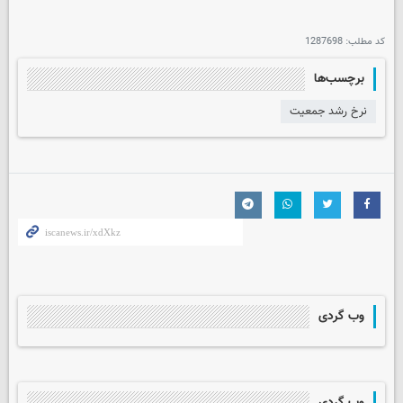
کد مطلب:
1287698
برچسب‌ها
نرخ رشد جمعیت
وب گردی
وب گردی