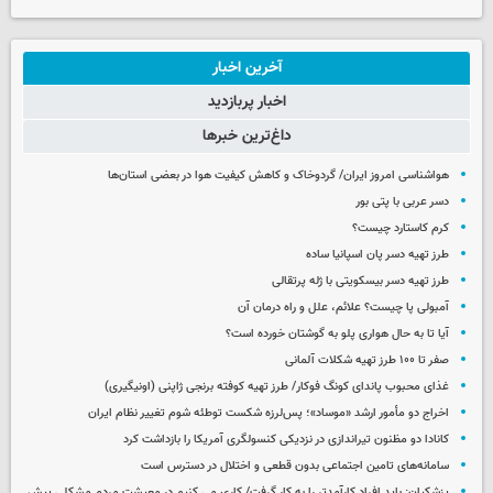
آخرین اخبار
اخبار پربازدید
داغ‌ترین خبرها
هواشناسی امروز ایران/ گردوخاک و کاهش کیفیت هوا در بعضی استان‌ها
دسر عربی با پتی بور
کرم کاستارد چیست؟
طرز تهیه دسر پان اسپانیا ساده
طرز تهیه دسر بیسکویتی با ژله پرتقالی
آمبولی پا چیست؟ علائم، علل و راه درمان آن
آیا تا به حال هواری پلو به گوشتان خورده است؟
صفر تا ۱۰۰ طرز تهیه شکلات آلمانی
غذای محبوب پاندای کونگ فوکار/ طرز تهیه کوفته برنجی ژاپنی (اونیگیری)
اخراج دو مأمور ارشد «موساد»؛ پس‌لرزه شکست توطئه شوم تغییر نظام ایران
کانادا دو مظنون تیراندازی در نزدیکی کنسولگری آمریکا را بازداشت کرد
سامانه‌های تامین اجتماعی بدون قطعی و اختلال در دسترس است
پزشکیان: باید افراد کارآمدتر را به کار گرفت/ کاری می کنیم در معیشت مردم مشکلی پیش