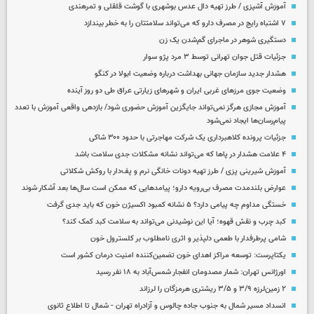
آموزش آشپزی / طرز تهیه دال عدس بوشهری با گوشت قلقلی و تمرهندی
۷ اشتباه رایج در مصرف دارو که می‌تواند سلامتتان را به خطر بیندازد
دستگیری شوهر در ماجرای گم‌شدن یک زن
جزئیات قتل جوان تهرانی توسط ۳ مرد پژو سوار
هشدار جدید سازمان جهانی بهداشت درباره وضعیت ابولا در کنگو
وضعیت جوی مرزهای غربی ایران و شهرهای زیارتی عراق طی دو روز آینده
آموزش مجازی هرگز نمی‌تواند جایگزین آموزش حضوری شود/ بازدهی واقعی آموزش با تعدد
پیام‌رسان‌ها ایجاد نمی‌شود
جزئیات پرونده کلاهبرداری یک شرکت مهاجرتی با حدود ۳۰۰ شاکی
۴ علامت هشدار در پاها که می‌تواند نشانه مشکلات جدی سلامت باشد
آموزش شیرینی پزی / طرز تهیه دونات خانگی نرم و پف‌دار با روکش شکلاتی
عوارض بلندمدت مصرف بی‌رویه دارو؛ پیامدهایی که ممکن است سال‌ها بعد آشکار شوند
خستگی مداوم چه پیامی دارد؟ ۵ نشانه کمبود اکسیژن خون که باید جدی گرفت
کبد چرب و نقش قهوه؛ آیا این نوشیدنی می‌تواند به سلامت کبد کمک کند؟
شامی پرطرفدار با طعمی دلپذیر و اثری نامطلوب بر کلسترول خون
یکتاپرست: توسعه مراکز اهدای خون تضمین‌کننده امنیت درمان کشور است
اورژانس تهران: شمار مصدومان انفجار شمس‌آباد به ۱۸ نفر رسید
۲ زمین‌لرزه ۳/۹ و ۳/۵ ریشتری هرمزگان را لرزاند
انسداد مسیر شمال به جنوب جاده چالوس و آزادراه تهران - شمال تا اطلاع ثانوی