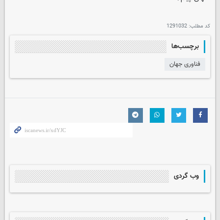
کد مطلب:
1291032
برچسب‌ها
فناوری جهان
وب گردی