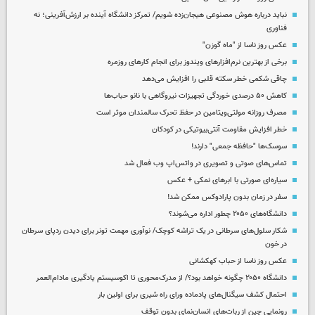
نباید درباره هوش مصنوعی هیجان‌زده شویم/ تمرکز دانشگاه آینده بر ارزش‌آفرینی؛ نه
فناوری
عکس روز ناسا از "ماه گوزن"
برخی از بهترین نرم‌افزارهای ویندوز برای انجام کارهای روزمره
چاقی شکمی خطر سکته قلبی را افزایش می‌دهد
کاهش ۵۰ درصدی خوردگی تجهیزات نیروگاهی با نانو حباب‌ها
مصرف روزانه مولتی‌ویتامین در حفظ تحرک سالمندان موثر است
خطر افزایش مقاومت آنتی‌بیوتیکی در کودکان
سوسک‌ها "حافظه جمعی" دارند!
تماس‌های صوتی و تصویری در واتس‌اپ وب فعال شد
سیاره‌ای صورتی با ابرهای نمکی + عکس
سفر در زمان بدون پارادوکس ممکن شد!
دانشگاه‌های ۲۰۵۰ چطور اداره می‌شوند؟
شکار سلول‌های سرطانی در یک تراشه کوچک/ نوآوری مهمت تونر برای دیدن ردپای سرطان
در خون
عکس روز ناسا از حباب کهکشانی
دانشگاه ۲۰۵۰ چگونه خواهد بود؟/ از مدرک‌محوری تا اکوسیستم یادگیری مادام‌العمر
احتمال کشف سیگنال‌های پادماده ورای راه شیری برای اولین بار
رونمایی چین از ربات‌های انسان‌نمای بدون توقف