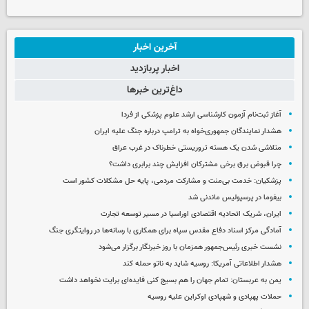
آخرین اخبار
اخبار پربازدید
داغ‌ترین خبرها
آغاز ثبت‌نام‌ آزمون کارشناسی ارشد علوم پزشکی از فردا
هشدار نمایندگان جمهوری‌خواه به ترامپ درباره جنگ علیه ایران
متلاشی شدن یک هسته تروریستی خطرناک در غرب عراق
چرا قبوض برق برخی مشترکان افزایش چند برابری داشت؟
پزشکیان: خدمت بی‌منت و مشارکت مردمی، پایه حل مشکلات کشور است
بیفوما در پرسپولیس ماندنی شد
ایران، شریک اتحادیه اقتصادی اوراسیا در مسیر توسعه تجارت
آمادگی مرکز اسناد دفاع مقدس سپاه برای همکاری با رسانه‌ها در روایتگری جنگ
نشست خبری رئیس‌جمهور همزمان با روز خبرنگار برگزار می‌شود
هشدار اطلاعاتی آمریکا: روسیه شاید به ناتو حمله کند
یمن به عربستان: تمام جهان را هم بسیج کنی فایده‌ای برایت نخواهد داشت
حملات پهپادی و شهپادی اوکراین علیه روسیه