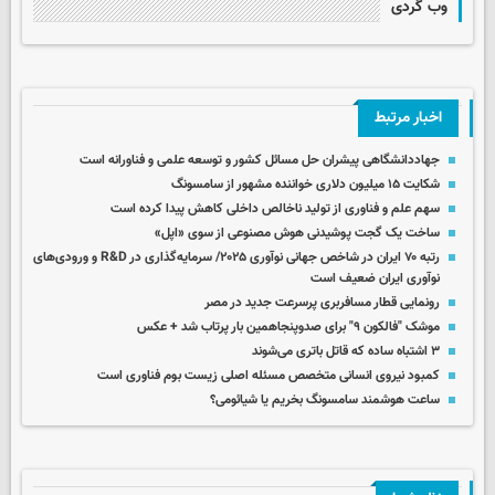
وب گردی
اخبار مرتبط
جهاددانشگاهی پیشران حل مسائل کشور و توسعه علمی و فناورانه است
شکایت ۱۵ میلیون دلاری خواننده مشهور از سامسونگ
سهم علم و فناوری از تولید ناخالص داخلی کاهش پیدا کرده است
ساخت یک گجت پوشیدنی هوش مصنوعی از سوی «اپل»
رتبه ۷۰ ایران در شاخص جهانی نوآوری ۲۰۲۵/ سرمایه‌گذاری در R&D و ورودی‌های
نوآوری ایران ضعیف است
رونمایی قطار مسافربری پرسرعت جدید در مصر
موشک "فالکون ۹" برای صدوپنجاهمین بار پرتاب شد + عکس
۳ اشتباه ساده که قاتل باتری می‌شوند
کمبود نیروی انسانی متخصص مسئله اصلی زیست بوم فناوری است
ساعت هوشمند سامسونگ بخریم یا شیائومی؟