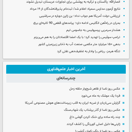
انصارالله: پاکستان و ترکیه به پوششی برای تجاوزات عربستان تبدیل نشوند
نتایج آزمون مدارس سمپاد اعلام شد/ ثبت‌نام پذیرفته‌شدگان از ۱۹ مرداد
ارزپاشی دولت آمریکا هم جواب نداد؛ ین ژاپن دوباره در سراشیبی
بحران در راه‌آهن انگلیس ادامه دارد؛ پیامدهای قطعی 90 ثانیه‌ای برق
هشدار سرمربی پرسپولیس به جاسوس تیم
ترامپ سوئیس را تهدید کرد؛ با یک امضا اقتصادتان را به هم می‌ریزم
بدهی ۱۵۰ میلیارد متر مکعبی صنعت آب به ذخایر زیرزمینی کشور
تنگه هرمز، ریاض را وادار به تخفیف‌دهی نفتی کرد
آخرین اخبار علم‌وفناوری
چندرسانه‌ای
عکس روز ناسا از ظاهر شبح‌وار حلقه زحل
فردا یک موشک به ماه می‌خورد
گزارش سی‌ان‌ان از ضربه ایران به قلب زیرساخت‌های هوش مصنوعی آمریکا
عکس روز ناسا از گذر پرشتاب یک شهاب‌سنگ
چند راه‌ ساده برای خنک کردن گوشی داغ
ژاپنی‌ها دلیل اصلی کوررنگی را کشف کردند
عکس روز ناسا از رنگین‌کمان آتشین!