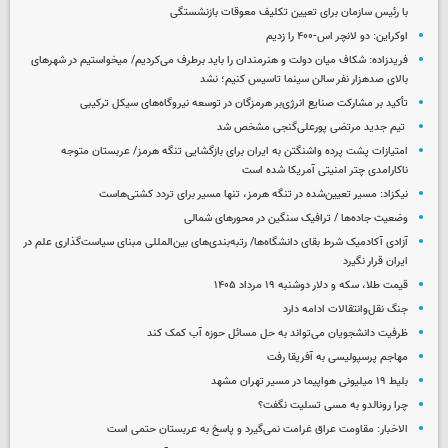
با رئیس سازمان برای تعیین تکلیف معوقات بازنشستگی
اوکراین: دو لانچر اس-۴۰۰ را زدیم
فریدزاده: شکاف میان دولت و هنرمندان را باید برطرف می‌کردیم/ میخواستیم در شهرهای
بالای صدهزار نفر سالن سینما تاسیس کنیم؛ نشد
تأکید بر مشارکت صنایع انرژی‌بر هرمزگان در توسعه نیروگاه‌های سیکل ترکیبی
تیم جدید مرتضی پورعلی‌گنجی مشخص شد
امتیازات پشت پرده واشنگتن به ایران برای بازگشایی تنگه هرمز/ عربستان متوجه
ناکارامدی چتر امنیتی آمریکا شده است
نیکزاد: مسیر تعیین‌شده در تنگه هرمز، تنها مسیر برای تردد کشتی‌هاست
وضعیت جاده‌ها / ترافیک سنگین در محورهای شمالی
آزادی آکادمیک شرط بقای دانشگاه‌ها/ رتبه‌بندی‌های بین‌المللی مبنای سیاست‌گذاری علم در
ایران قرار نگیرد
قیمت طلا، سکه و دلار دوشنبه ۱۹ مرداد ۱۴۰۵
جنگ نقل‌وانتقالات ادامه دارد
ظرفیت دانشجویان می‌تواند به حل مسائل حوزه آب کمک کند
مهاجم پرسپولیسی به آفریقا رفت
بلیط ۱۹ میلیونی هواپیما در مسیر تهران مشهد
چرا رونالدو به مسی تسلیت نگفت؟
الاخبار: مقاومت عراق غرامت نمی‌گیرد و پاسخ به عربستان حتمی است