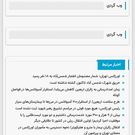
وب گردی
وب گردی
اخبار مرتبط
اورژانس تهران: شمار مصدومان انفجار شمس‌آباد به ۱۸ نفر رسید
حریق شهرک شمس آباد تاکنون کشته نداشته است
زمان امدادرسانی به زائران اربعین کاهش می‌یابد/ استقرار آمبولانس‌ها در فواصل
کوتاه
طرح سلامت اربعین/ از استقرار۲۰۰ آمبولانس در مرزها تا بیمارستان‌های سیار
رئیس اورژانس: هیچ مورد فوتی در مراسم تشییع رهبر شهید ثبت نشده است
بیش از ۹ هزار و ۳۰۰ مورد خدمت‌رسانی داشتیم و دو مورد ایست‌قلبی را با
موفقیت احیا کردیم/ اولین انتقال ریلی در کشور تا دقایقی دیگر
انتقال زائران بیمار با مترو و هلیکوپتر/ نحوه دسترسی به مأموران اورژانس در
مصلای تهران و پیرامون آن