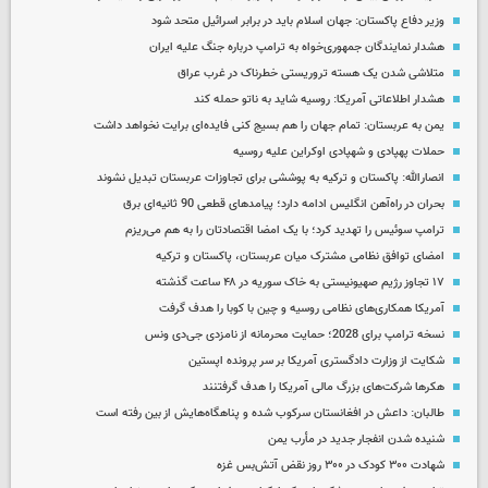
وزیر دفاع پاکستان: جهان اسلام باید در برابر اسرائیل متحد شود
هشدار نمایندگان جمهوری‌خواه به ترامپ درباره جنگ علیه ایران
متلاشی شدن یک هسته تروریستی خطرناک در غرب عراق
هشدار اطلاعاتی آمریکا: روسیه شاید به ناتو حمله کند
یمن به عربستان: تمام جهان را هم بسیج کنی فایده‌ای برایت نخواهد داشت
حملات پهپادی و شهپادی اوکراین علیه روسیه
انصارالله: پاکستان و ترکیه به پوششی برای تجاوزات عربستان تبدیل نشوند
بحران در راه‌آهن انگلیس ادامه دارد؛ پیامدهای قطعی 90 ثانیه‌ای برق
ترامپ سوئیس را تهدید کرد؛ با یک امضا اقتصادتان را به هم می‌ریزم
امضای توافق نظامی مشترک میان عربستان، پاکستان و ترکیه
۱۷ تجاوز رژیم صهیونیستی به خاک سوریه در ۴۸ ساعت گذشته
آمریکا همکاری‌های نظامی روسیه و چین با کوبا را هدف گرفت
نسخه ترامپ برای 2028؛ حمایت محرمانه از نامزدی جی‌دی ونس
شکایت از وزارت دادگستری آمریکا بر سر پرونده اپستین
هکرها شرکت‌های بزرگ مالی آمریکا را هدف گرفتنند
طالبان: داعش در افغانستان سرکوب شده و پناهگاه‌هایش از بین رفته است
شنیده شدن انفجار جدید در مأرب یمن
شهادت ۳۰۰ کودک در ۳۰۰ روز نقض آتش‌بس غزه