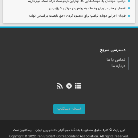
ترامپ: خودمان به موشک‌هایی که اوکراین درخواست کرده است، نیاز داریم
انفجار در مقر مزدوران وابسته به ریاض در مرکز و شرق یمن
فرمان اجرایی دوباره ترامپ برای محدود کردن «حق تابعیت بر اساس تولد»
دسترسی سریع
تماس با ما
درباره ما
نسخه دسکتاپ
کپی رایت © کلیه حقوق متعلق به باشگاه خبرنگاران دانشجویی ایران - ایسکانیوز است
Copyright © 2022 Iran Student Correspondent Association. All rights reserved.