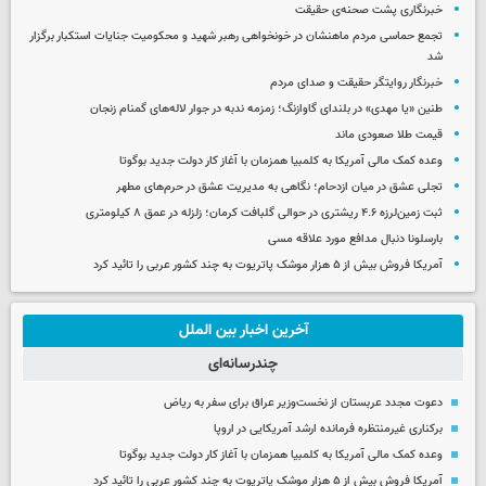
خبرنگاری پشت صحنه‌ی حقیقت
تجمع حماسی مردم ماهنشان در خونخواهی رهبر شهید و محکومیت جنایات استکبار برگزار
شد
خبرنگار روایتگر حقیقت و صدای مردم
طنین «یا مهدی» در بلندای گاوازنگ؛ زمزمه ندبه در جوار لاله‌های گمنام زنجان
قیمت طلا صعودی ماند
وعده کمک مالی آمریکا به کلمبیا همزمان با آغاز کار دولت جدید بوگوتا
تجلی عشق در میان ازدحام؛ نگاهی به مدیریت عشق در حرم‌های مطهر
ثبت زمین‌لرزه ۴.۶ ریشتری در حوالی گلبافت کرمان؛ زلزله در عمق ۸ کیلومتری
بارسلونا دنبال مدافع مورد علاقه مسی
آمریکا فروش بیش از ۵ هزار موشک پاتریوت به چند کشور عربی را تائید کرد
آخرین اخبار بین الملل
چندرسانه‌ای
دعوت مجدد عربستان از نخست‌وزیر عراق برای سفر به ریاض
برکناری غیرمنتظره فرمانده ارشد آمریکایی در اروپا
وعده کمک مالی آمریکا به کلمبیا همزمان با آغاز کار دولت جدید بوگوتا
آمریکا فروش بیش از ۵ هزار موشک پاتریوت به چند کشور عربی را تائید کرد