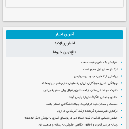
آخرین اخبار
اخبار پربازدید
داغ‌ترین خبرها
افزایش یک دلاری قیمت نفت
لیگ از همان اول جدی است
رونمایی از ۲ خرید جدید پرسپولیس
جهانگیر: امروز خبرنگاران ایران به عنوان خار چشم می‌درخشند
دعوت مجدد عربستان از نخست‌وزیر عراق برای سفر به ریاض
ادعای جنجالی تلگراف درباره رئیس فیفا
صنعت و معدن باید در اولویت جهاددانشگاهی استان باشد
برکناری غیرمنتظره فرمانده ارشد آمریکایی در اروپا
حضور میدانی کارکنان ثبت اسناد دیر در روستای کناری با پویش «نذر خدمت»
رسانه در مرز قانون و اخلاق؛ نگاهی حقوقی به رسانه و ماهیت آن