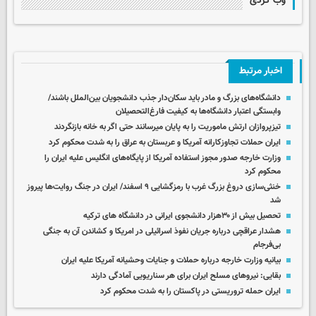
وب گردی
اخبار مرتبط
دانشگاه‌های بزرگ و مادر باید سکان‌دار جذب دانشجویان بین‌الملل باشند/
وابستگی اعتبار دانشگاه‌ها به کیفیت فارغ‌التحصیلان
تیزپروازان ارتش ماموریت را به پایان میرسانند حتی اگر به خانه بازنگردند
ایران حملات تجاوزکارانه آمریکا و عربستان به عراق را به شدت محکوم کرد
وزارت خارجه صدور مجوز استفاده آمریکا از پایگاه‌های انگلیس علیه ایران را
محکوم کرد
خنثی‌سازی دروغ بزرگ غرب با رمزگشایی ۹ اسفند/ ایران در جنگ روایت‌ها پیروز
شد
تحصیل بیش از ۳۰هزار دانشجوی ایرانی در دانشگاه های ترکیه
هشدار عراقچی درباره جریان نفوذ اسرائیلی در امریکا و کشاندن آن به جنگی
بی‌فرجام
بیانیه وزارت خارجه درباره حملات و جنایات وحشیانه آمریکا علیه ایران
بقایی: نیروهای مسلح ایران برای هر سناریویی آمادگی دارند
ایران حمله تروریستی در پاکستان را به شدت محکوم کرد