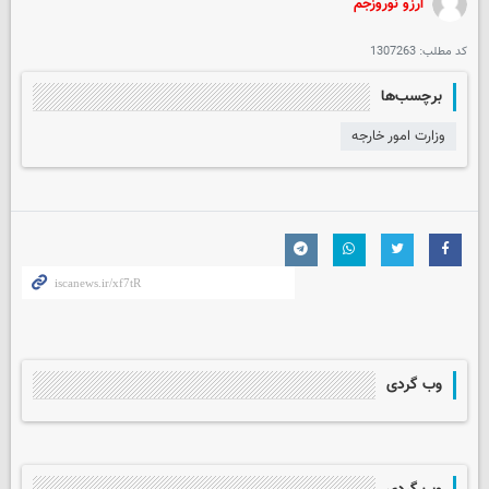
آرزو نوروزجم
کد مطلب:
1307263
برچسب‌ها
وزارت امور خارجه
وب گردی