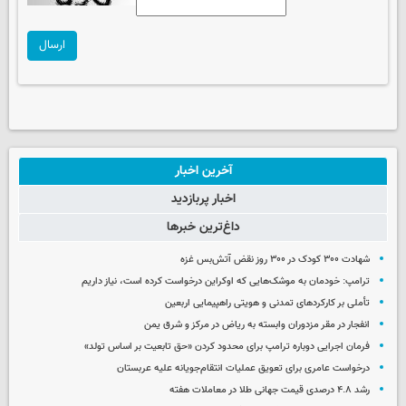
ارسال
آخرین اخبار
اخبار پربازدید
داغ‌ترین خبرها
شهادت ۳۰۰ کودک در ۳۰۰ روز نقض آتش‌بس غزه
ترامپ: خودمان به موشک‌هایی که اوکراین درخواست کرده است، نیاز داریم
تأملی بر کارکردهای تمدنی و هویتی راهپیمایی اربعین
انفجار در مقر مزدوران وابسته به ریاض در مرکز و شرق یمن
فرمان اجرایی دوباره ترامپ برای محدود کردن «حق تابعیت بر اساس تولد»
درخواست عامری برای تعویق عملیات انتقام‌جویانه علیه عربستان
رشد ۴.۸ درصدی قیمت جهانی طلا در معاملات هفته