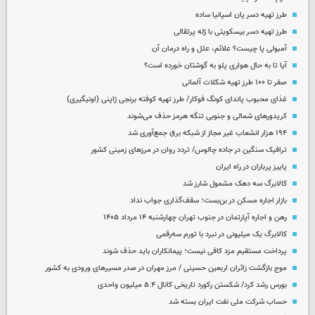
طرز تهیه دسر پان اسپانیا ساده
طرز تهیه دسر بیسکویتی با ژله پرتقالی
آمبولی پا چیست؟ علائم، علل و راه درمان آن
آیا تا به حال هواری پلو به گوشتان خورده است؟
صفر تا ۱۰۰ طرز تهیه شکلات آلمانی
غذای محبوب پاندای کونگ فوکار/ طرز تهیه کوفته برنجی ژاپنی (اونیگیری)
کریدورهای شمالی و جنوبی تنگه هرمز حذف می‌شوند
۱۹۴ هزار انشعاب غیر مجاز از شبکه برق جمع‌آوری شد
ترافیک سنگین در جاده چالوس/ تردد روان در مرزهای زمینی کشور
پاییز پرباران در راه ایران
کالابرگ سه دهک مشمول شارز شد
بازار اجاره مسکن در بن‌بست؛ سقف‌گذاری جواب نداد
رهن و اجاره آپارتمان در جنوب تهران چهارشنبه ۱۴ مرداد ۱۴۰۵
کالابرگ یک میلیونی در نبرد با تورم سه‌رقمی
پرداخت مستقیم مزد کافی نیست؛ پیمانکاران باید حذف شوند
موج بازگشت زائران اربعین حسینی / مرز مهران در صدر مسیرهای ورودی به کشور
بورس رشد کرد/ شکستن رکورد تاریخی کانال ۵.۴ میلیون واحدی
حساب‌ شرکت ملی نفت ایران بسته شد