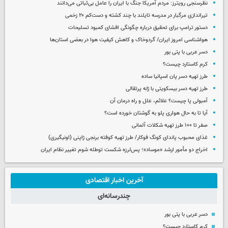
نظرسنجی رویترز: مردم آمریکا جنگ با ایران را عامل بی‌ثباتی می‌دانند
تیراندازی مرگبار در مدرسه‌ تایلند با چند کشته و دست‌کم ۲۰ زخمی
دستور ترامپ برای تحقیق درباره چگونگی افشای کمبود تسلیحات
هواشناسی امروز ایران/ گردوخاک و کاهش کیفیت هوا در بعضی استان‌ها
دسر عربی با پتی بور
کرم کاستارد چیست؟
طرز تهیه دسر پان اسپانیا ساده
طرز تهیه دسر بیسکویتی با ژله پرتقالی
آمبولی پا چیست؟ علائم، علل و راه درمان آن
آیا تا به حال هواری پلو به گوشتان خورده است؟
صفر تا ۱۰۰ طرز تهیه شکلات آلمانی
غذای محبوب پاندای کونگ فوکار/ طرز تهیه کوفته برنجی ژاپنی (اونیگیری)
اخراج دو مأمور ارشد «موساد»؛ پس‌لرزه شکست توطئه شوم تغییر نظام ایران
آخرین اخبار اقتصادی
چندرسانه‌ای
دسر عربی با پتی بور
کرم کاستارد چیست؟