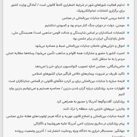
تداوم فعالیت شوراهای شهر در شرایط اضطراری کاملاً قانونی است / آمادگی وزارت کشور
برای برگزاری انتخابات تمام‌الکترونیک
ادامه بررسی لایحه جنایات بین‌المللی در مجلس
مومنی: دولت در دوران جنگ کنار مردم بود و کمبودی نداشتیم
انتصابات استانداران بر اساس شایستگی و عدالت قومی-مذهبی است/ همبستگی ملی،
عامل بازدارندگی ایران در برابر دشمن بود
اموال و دارایی‌های عاملان جنایات بین‌المللی ضبط و مصادره می‌شود
امنیت کشور با حضور و مشارکت همه اقوام و مذاهب تأمین می‌شود/ رسانه‌ها مطالبه اصلی
مردم را به ما منتقل کنند
حاجی‌دلیگانی: مجلس اجازه تصویب کنوانسیون دریای خزر را نمی‌دهد
تاکید ظریف بر ضرورت پیمان‌های دفاعی فراگیر میان کشورهای اسلامی
لایحه مبارزه با جنایات بین‌المللی برای پر کردن خلأهای قانونی در قصاص جنایتکاران است
اظهارات جدید پزشکیان درباره گران شدن بنزین / محاصره هستیم و نمی‌توانیم بنزین وارد
کنیم
پزشکیان: گفت‌وگوها آمریکا را مجبور به همراهی کرد
ولایتی: نیروهای خارجی باید منطقه را ترک کنند
لایحه جنایات بین‌المللی و اصلاح قانون مهریه و تنگه هرمز اولویت‌های هفته جاری مجلس
پیام پزشکیان در سالروز بمباران اتمی آمریکا علیه هیروشیما و ناگازاکی
جهانگیر: محمدباقر خرازی به دادگاه ویژه روحانیت احضار شد / آخرین وضعیت پرونده
ساعدی‌نیا