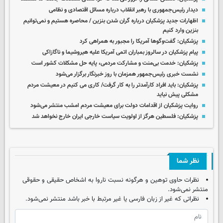
دیدار رئیس‌جمهوری با رهبر انقلاب درباره مسائل اقتصادی و نظامی
اظهارات جدید پزشکیان درباره گران شدن بنزین / محاصره هستیم و نمی‌توانیم
بنزین وارد کنیم
پزشکیان: گفت‌وگوها آمریکا را مجبور به همراهی کرد
پیام پزشکیان در سالروز بمباران اتمی آمریکا علیه هیروشیما و ناگازاکی
پزشکیان: خدمت بی‌منت و مشارکت مردمی، پایه حل مشکلات کشور است
نشست خبری رئیس‌جمهور همزمان با روز خبرنگار برگزار می‌شود
پزشکیان: باید افراد کارآمدتر را به کار گرفت/ کاری می کنیم در معیشت مردم
مشکلی پیش نیاید
روایت پزشکیان از اقدامات دولت برای معیشت مردم امشب منتشر می‌شود
پزشکیان: فلسطین هرگز از اولویت سیاست خارجی ایران خارج نخواهد شد
نظر شما
نظرات حاوی توهین و هرگونه نسبت ناروا به اشخاص حقیقی و حقوقی
منتشر نمی‌شود.
نظراتی که غیر از زبان فارسی یا غیر مرتبط با خبر باشد منتشر نمی‌شود.