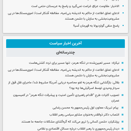
الاخبار: مقاومت عراق غرامت نمی‌گیرد و پاسخ به عربستان حتمی است
ادعای تعلق اطاعت از حاکم به اندیشه بنی‌امیه، مغالطه آشکار است/ اموی‌مسلک‌ها در پی
مشروعیت‌بخشی به سازش با دشمن هستند
پاسخ منفی گواردیولا به قهرمان آسیا!
آخرین اخبار سیاست
چندرسانه‌ای
نیکزاد: مسیر تعیین‌شده در تنگه هرمز، تنها مسیر برای تردد کشتی‌هاست
ادعای تعلق اطاعت از حاکم به اندیشه بنی‌امیه، مغالطه آشکار است/ اموی‌مسلک‌ها در پی
مشروعیت‌بخشی به سازش با دشمن هستند
بقائی: بازگشایی تنگه هرمز به لغو محاصره دریایی آمریکا مشروط شد/ ماجرای نقل قول از
سردار وحیدی توسط اسرائیلی‌ها چه بود؟
تصویب کلیات طرح "اقدام راهبردی تأمین امنیت و پیشرفت تنگه هرمز" در کمیسیون
عمران
پیام تبریک معاون اول رئیس‌جمهور به محسن رضایی
انتصاب دکتر ذوالقدر به‌عنوان مشاور سیاسی رهبر انقلاب
پزشکیان: دشمن کسانی را ترور می‌کند که گره‌گشای مشکلات جامعه ما هستند
دیدار رئیس‌جمهوری با رهبر انقلاب درباره مسائل اقتصادی و نظامی