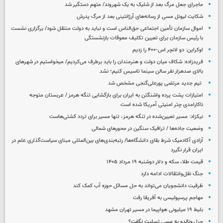
ماجرای جعل مرگ بعد از شلیک به یک شهروند/ متهم دستگیر شد
شکایت لیونل مسی از رسانه‌های آرژانتینی بعد از مرگ پدرش
اموال سازمان تأمین اجتماعی حق‌الناس است و نباید به دولت منتقل شود/ برگزاری نشست
با رئیس سازمان برای تعیین تکلیف معوقات بازنشستگی
اوکراین: دو لانچر اس-۴۰۰ را زدیم
فریدزاده: شکاف میان دولت و هنرمندان را باید برطرف می‌کردیم/ میخواستیم در شهرهای
بالای صدهزار نفر سالن سینما تاسیس کنیم؛ نشد
تیم جدید مرتضی پورعلی‌گنجی مشخص شد
امتیازات پشت پرده واشنگتن به ایران برای بازگشایی تنگه هرمز / عربستان متوجه
ناکارامدی چتر امنیتی آمریکا شده است
نیکزاد: مسیر تعیین‌شده در تنگه هرمز، تنها مسیر برای تردد کشتی‌هاست
وضعیت جاده‌ها / ترافیک سنگین در محورهای شمالی
آزادی آکادمیک شرط بقای دانشگاه‌ها/ رتبه‌بندی‌های بین‌المللی مبنای سیاست‌گذاری علم در
ایران قرار نگیرد
قیمت طلا، سکه و دلار دوشنبه ۱۹ مرداد ۱۴۰۵
جنگ نقل‌وانتقالات ادامه دارد
ظرفیت دانشجویان می‌تواند به حل مسائل حوزه آب کمک کند
مهاجم پرسپولیسی به آفریقا رفت
بلیط ۱۹ میلیونی هواپیما در مسیر تهران مشهد
چرا رونالدو به مسی تسلیت نگفت؟