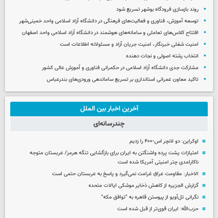
روند بازسازی فرودگاه بوشهر تسریع شود
توسعه آموزش، فناوری و فعالیت‌های فرهنگی در دانشگاه آزاد اسلامی واحد خمینی‌شهر
افتتاح کلاس‌های تعاملی و سامانه‌های هوشمند در دانشگاه آزاد اسلامی واحد اصفهان
امنیت شغلی خبرنگار، امنیت جریان آزاد و مسئولانه اطلاعات است
انتخاب رشته اصولی و نجات دهنده
مشارکت جدی دانشگاه آزاد اسلامی در حکمرانی فناوری و آموزش عالی کشور
تاکید معاون عمرانی استانداری بر تسریع ساماندهی ورودی‌های بندرعباس
آخرین اخبار بین الملل
چندرسانه‌ای
اوکراین: دو لانچر اس-۴۰۰ را زدیم
امتیازات پشت پرده واشنگتن به ایران برای بازگشایی تنگه هرمز/ عربستان متوجه
ناکارامدی چتر امنیتی آمریکا شده است
الاخبار: مقاومت عراق غرامت نمی‌گیرد و پاسخ به عربستان حتمی است
گزارش الجزیره از کاهش ذخایر موشکی ایالات متحده
نگرانی تل‌آویو از پیوستن قاهره به "توافق مکه"
حزب‌الله: ایران قوی‌تر از قبل شده است