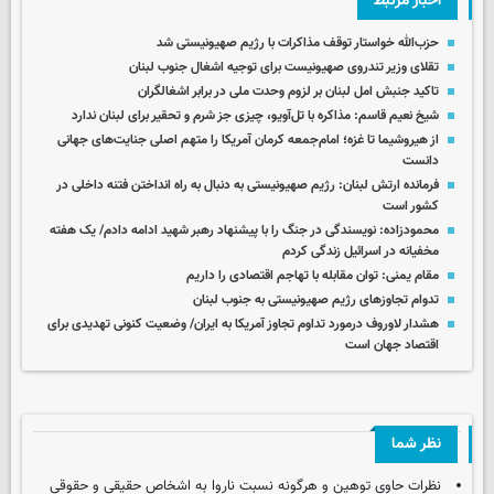
اخبار مرتبط
حزب‌الله خواستار توقف مذاکرات با رژیم صهیونیستی شد
تقلای وزیر تندروی صهیونیست برای توجیه اشغال جنوب لبنان
تاکید جنبش امل لبنان بر لزوم وحدت ملی در برابر اشغالگران
شیخ نعیم قاسم: مذاکره با تل‌آویو، چیزی جز شرم و تحقیر برای لبنان ندارد
از هیروشیما تا غزه؛ امام‌جمعه کرمان آمریکا را متهم اصلی جنایت‌های جهانی
دانست
فرمانده ارتش لبنان: رژیم صهیونیستی به دنبال به راه انداختن فتنه داخلی در
کشور است
محمودزاده: نویسندگی در جنگ را با پیشنهاد رهبر شهید ادامه دادم/ یک هفته
مخفیانه در اسرائیل زندگی کردم
مقام یمنی: توان مقابله با تهاجم اقتصادی را داریم
تدوام تجاوزهای رژیم صهیونیستی به جنوب لبنان
هشدار لاوروف درمورد تداوم تجاوز آمریکا به ایران/ وضعیت کنونی تهدیدی برای
اقتصاد جهان است
نظر شما
نظرات حاوی توهین و هرگونه نسبت ناروا به اشخاص حقیقی و حقوقی