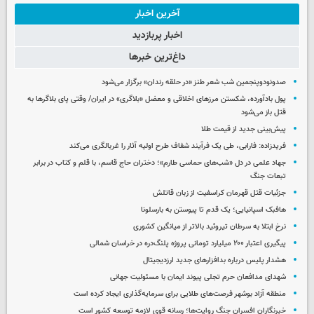
آخرین اخبار
اخبار پربازدید
داغ‌ترین خبرها
صدونودوپنجمین شب شعر طنز «در حلقه رندان» برگزار می‌شود
پول بادآورده، شکستن مرزهای اخلاقی و معضل «بلاگری» در ایران/ وقتی پای بلاگرها به
قتل باز می‌شود
پیش‌بینی جدید از قیمت طلا
فریدزاده: فارابی، طی یک فرآیند شفاف طرح اولیه آثار را غربالگری می‌کند
جهاد علمی در دل «شب‌های حماسی طارم»؛ دختران حاج قاسم، با قلم و کتاب در برابر
تبعات جنگ
جزئیات قتل قهرمان کراسفیت از زبان قاتلش
هافبک اسپانیایی؛ یک قدم تا پیوستن به بارسلونا
نرخ ابتلا به سرطان تیروئید بالاتر از میانگین کشوری
پیگیری اعتبار ۲۰۰ میلیارد تومانی پروژه پلنگ‌دره در خراسان شمالی
هشدار پلیس درباره بدافزارهای جدید ارزدیجیتال
شهدای مدافعان حرم تجلی پیوند ایمان با مسئولیت جهانی
منطقه آزاد بوشهر فرصت‌های طلایی برای سرمایه‌گذاری ایجاد کرده است
خبرنگاران افسران جنگ روایت‌ها؛ رسانه قوی لازمه توسعه کشور است