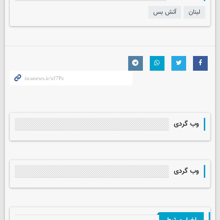
لبنان
آتش بس
وب گردی
وب گردی