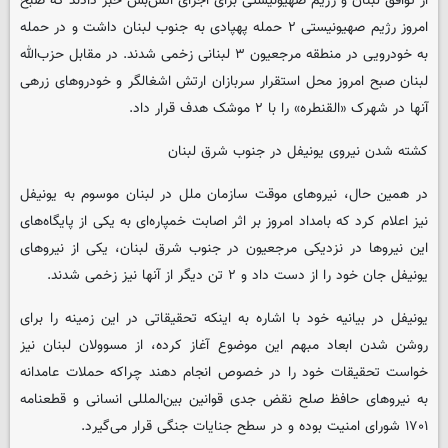
از توافق لبنان و رژیم صهیونیستی برای اجرای آتش‌بس خبر دادند که صبح
امروز رژیم صهیونیستی ۲ حمله پهپادی به جنوب لبنان داشت و در حمله
به خودرویی در منطقه مرجعیون ۳ لبنانی زخمی شدند. در مقابل حزب‌الله
لبنان صبح امروز محل استقرار سربازان ارتش اشغالگر و خودروهای زرهی
آنها در شهرک «القنطره» را با ۲ موشک هدف قرار داد.
کشته شدن نیروی یونیفل در جنوب شرق لبنان
در همین حال، نیروهای موقت سازمان ملل در لبنان موسوم به یونیفل
نیز اعلام کرد که بامداد امروز بر اثر اصابت خمپاره‌ای به یکی از پایگاه‌های
این نیروها در نزدیکی مرجعیون در جنوب شرق لبنان، یکی از نیروهای
یونیفل جان خود را از دست داد و ۲ تن دیگر از آنها نیز زخمی شدند.
یونیفل در بیانیه خود با اشاره به اینکه تحقیقاتی در این زمینه را برای
روشن شدن ابعاد مبهم این موضوع آغاز کرده، از مسوولان لبنان نیز
خواست تحقیقات خود را در خصوص انجام دهند چراکه حملات عامدانه
به نیروهای حافظ صلح نقض جدی قوانین بین‌المللی انسانی و قطعنامه
۱۷۰۱ شورای امنیت بوده و در سطح جنایات جنگی قرار می‌گیرد.