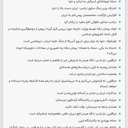
حمله توپخانه‌ای اسرائیل به لبنان و غزه
اعتراف وزیر جنگ سابق ترامپ: ایران دست بالا را دارد
افزایش بازگشت متخصصان روس‌اتم به ایران
ترامپ مشاور حقوقی کاخ سفید را برکنار کرد
ابعاد پیمان مکه توسط وزارت خارجه مورد بررسی قرار گیرد/ پرهیز از موضع‌گیری شتابزده در
قبال اتحاد کشورهای اسلامی
اولیانوف: تنها راه موثر برای خروج آمریکا از جنگ علیه ایران، دیپلماسی است
«حمله به یکی، حمله به همه»؛ پیمان مکه چه تغییری در معادلات خاورمیانه ایجاد
می‌کند؟
عراقچی: باز شدن تنگه هرمز به شرایطی غیر از تفاهم با عمان مرتبط است
هشدار روسیه به ژاپن درباره سلاح‌های هسته‌ای
وضعیت سلامتی جو بایدن وخیم تر شد
عراقچی: نه فراموش می‌کنیم و نه می‌بخشیم/ ایران به رغم همه فشارها پابرجا ایستاده و
خواهد ایستاد
مذاکرات ایران و عمان در آستانه نهایی‌شدن است
جزئیات آتش‌سوزی در پالایشگاه آرامکوی عربستان
هشدار صنعا به عربستان: وقت تلف نکنید
عراقچی: باز شدن تنگه هرمز تابع جبران نقض تفاهم‌نامه اسلام‌آباد است
حمله پهپادی به پالایشگاه لیبی
باتلاق راهبردی آمریکا در تنگه هرمز/ اسکورت نفت‌کش‌ها در خلیج فارس می‌تواند کارگشا