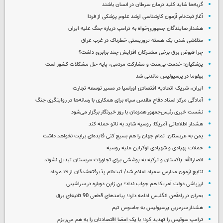
گربه‌ها شاید کلید درمان سرطان در انسان باشند
آغاز ثبت‌نام‌ آزمون کارشناسی ارشد علوم پزشکی از فردا
هشدار نمایندگان جمهوری‌خواه به ترامپ درباره جنگ علیه ایران
متلاشی شدن یک هسته تروریستی خطرناک در غرب عراق
چرا قبوض برق برخی مشترکان افزایش چند برابری داشت؟
پزشکیان: خدمت بی‌منت و مشارکت مردمی، پایه حل مشکلات کشور است
بیفوما در پرسپولیس ماندنی شد
ایران، شریک اتحادیه اقتصادی اوراسیا در مسیر توسعه تجارت
آمادگی مرکز اسناد دفاع مقدس سپاه برای همکاری با رسانه‌ها در روایتگری جنگ
نشست خبری رئیس‌جمهور همزمان با روز خبرنگار برگزار می‌شود
هشدار اطلاعاتی آمریکا: روسیه شاید به ناتو حمله کند
یمن به عربستان: تمام جهان را هم بسیج کنی فایده‌ای برایت نخواهد داشت
حملات پهپادی و شهپادی اوکراین علیه روسیه
انصارالله: پاکستان و ترکیه به پوششی برای تجاوزات عربستان تبدیل نشوند
نتایج آزمون مدارس سمپاد اعلام شد/ ثبت‌نام پذیرفته‌شدگان از ۱۹ مرداد
ارزپاشی دولت آمریکا هم جواب نداد؛ ین ژاپن دوباره در سراشیبی
بحران در راه‌آهن انگلیس ادامه دارد؛ پیامدهای قطعی 90 ثانیه‌ای برق
هشدار سرمربی پرسپولیس به جاسوس تیم
ترامپ سوئیس را تهدید کرد؛ با یک امضا اقتصادتان را به هم می‌ریزم