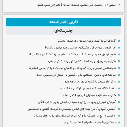
بدهی ۱۵۰ میلیارد متر مکعبی صنعت آب به ذخایر زیرزمینی کشور
آخرین اخبار جامعه
چندرسانه‌ای
گربه‌ها شاید کلید درمان سرطان در انسان باشند
چرا قبوض برق برخی مشترکان افزایش چند برابری داشت؟
نتایج آزمون مدارس سمپاد اعلام شد/ ثبت‌نام پذیرفته‌شدگان از ۱۹ مرداد
رگبار و رعدوبرق در راه شمال کشور؛ تهران خنک‌تر می‌شود
هواشناسی امروز ایران/ گردوخاک و کاهش کیفیت هوا در بعضی استان‌ها
سامانه‌های تامین اجتماعی بدون قطعی و اختلال در دسترس است
وزش باد شدید تا شنبه در تهران ادامه دارد
توقیف ۱۷۲ دستگاه خودروی لوکس و آپارتمان
شایعه «معافیت سربازان فراری» تکذیب شد
آموزش شیرینی پزی / طرز تهیه سوهان عسلی بدون شکر خانگی
آموزش آشپزی / طرز تهیه دال عدس بوشهری با گوشت قلقلی و تمرهندی
۷ اشتباه رایج در مصرف دارو که می‌تواند سلامتتان را به خطر بیندازد
دستگیری شوهر در ماجرای گم‌شدن یک زن