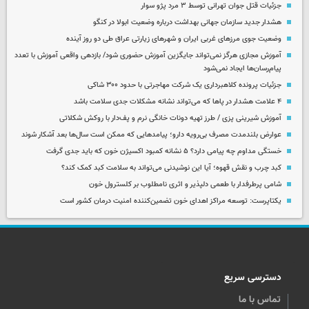
جزئیات قتل جوان تهرانی توسط ۳ مرد پژو سوار
هشدار جدید سازمان جهانی بهداشت درباره وضعیت ابولا در کنگو
وضعیت جوی مرزهای غربی ایران و شهرهای زیارتی عراق طی دو روز آینده
آموزش مجازی هرگز نمی‌تواند جایگزین آموزش حضوری شود/ بازدهی واقعی آموزش با تعدد
پیام‌رسان‌ها ایجاد نمی‌شود
جزئیات پرونده کلاهبرداری یک شرکت مهاجرتی با حدود ۳۰۰ شاکی
۴ علامت هشدار در پاها که می‌تواند نشانه مشکلات جدی سلامت باشد
آموزش شیرینی پزی / طرز تهیه دونات خانگی نرم و پف‌دار با روکش شکلاتی
عوارض بلندمدت مصرف بی‌رویه دارو؛ پیامدهایی که ممکن است سال‌ها بعد آشکار شوند
خستگی مداوم چه پیامی دارد؟ ۵ نشانه کمبود اکسیژن خون که باید جدی گرفت
کبد چرب و نقش قهوه؛ آیا این نوشیدنی می‌تواند به سلامت کبد کمک کند؟
شامی پرطرفدار با طعمی دلپذیر و اثری نامطلوب بر کلسترول خون
یکتاپرست: توسعه مراکز اهدای خون تضمین‌کننده امنیت درمان کشور است
دسترسی سریع
تماس با ما